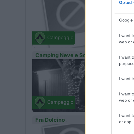
0
Opted 
Marina
Google 
Via delle 
I want t
Campeggio
web or d
Camping Neve e Sole
I want t
purpose
1
Servizi
I want 
A poca 
I want t
web or d
Cutigl
Campeggio
SS. Abeto
I want t
Fra Dolcino
or app.
0
Servizi