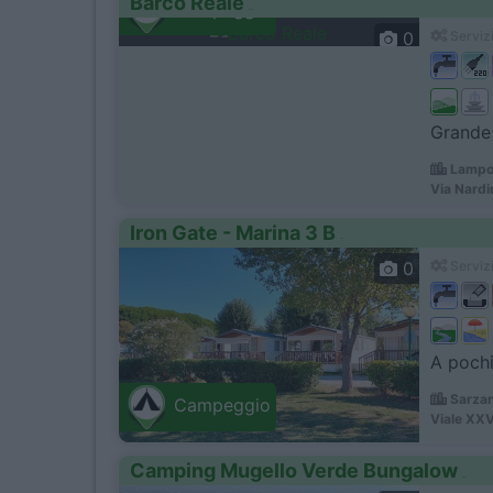
Barco Reale
Campeggio
0
Servizi
Grande 
Lampor
Via Nardin
Iron Gate - Marina 3 B
0
Servizi
A pochi
Sarzan
Campeggio
Viale XXV
Camping Mugello Verde Bungalow