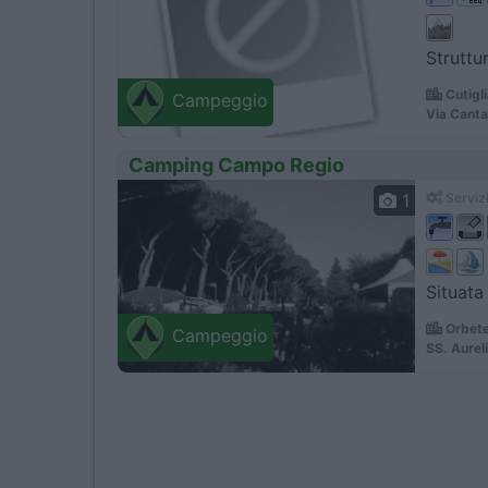
Struttu
Cutigl
Campeggio
Via Canta
Camping Campo Regio
1
Servizi
Situata
Orbete
Campeggio
SS. Aurel