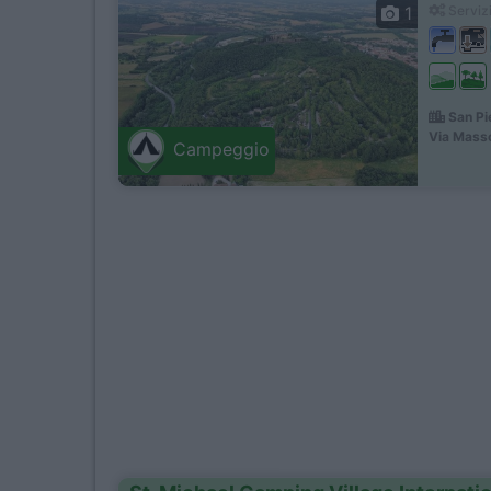
1
Servizi
San Pie
Via Masso
Campeggio