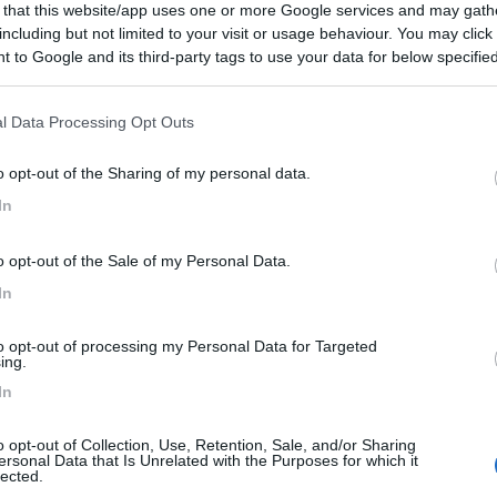
 that this website/app uses one or more Google services and may gath
 / Posizione
including but not limited to your visit or usage behaviour. You may click 
 to Google and its third-party tags to use your data for below specifi
ogle consent section.
l Data Processing Opt Outs
e (PT) - 4.9km
i Novello, 4
o opt-out of the Sharing of my personal data.
In
6,5
2
 / Posizione
o opt-out of the Sale of my Personal Data.
In
to opt-out of processing my Personal Data for Targeted
ing.
e (PT) - 5.1km
ia, 120
In
o opt-out of Collection, Use, Retention, Sale, and/or Sharing
0
ersonal Data that Is Unrelated with the Purposes for which it
lected.
 / Posizione