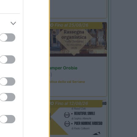
Benefit Card
PROMO
Fino al 25/08/26
Lombardia
Area Sosta Camper Orobie
Ardesio
(BG)
Rassegna organistica della val Seriana
PROMO
Fino al 12/08/26