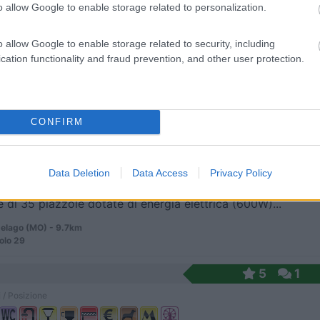
o allow Google to enable storage related to personalization.
elago (MO) - 8.4km
o allow Google to enable storage related to security, including
capelago, Loc. Pian delle Forche
cation functionality and fraud prevention, and other user protection.
8
1
CONFIRM
 / Posizione
Data Deletion
Data Access
Privacy Policy
 di 35 piazzole dotate di energia elettrica (600W)...
elago (MO) - 9.7km
olo 29
5
1
 / Posizione