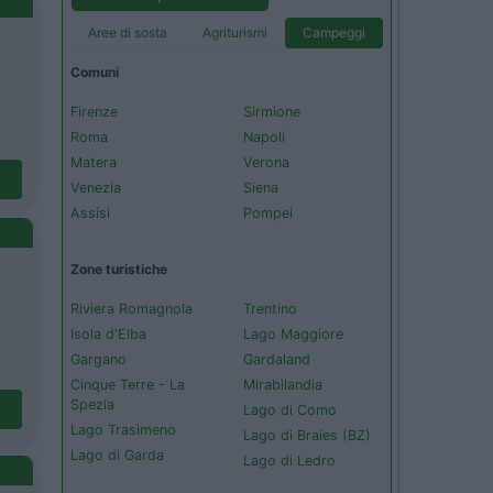
Aree di sosta
Agriturismi
Campeggi
Comuni
Firenze
Sirmione
Roma
Napoli
Matera
Verona
Venezia
Siena
Assisi
Pompei
Zone turistiche
Riviera Romagnola
Trentino
Isola d'Elba
Lago Maggiore
Gargano
Gardaland
Cinque Terre - La
Mirabilandia
Spezia
Lago di Como
Lago Trasimeno
Lago di Braies (BZ)
Lago di Garda
Lago di Ledro