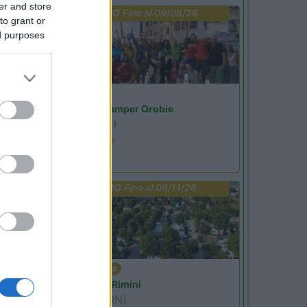
er and store
PROMO
Fino al 09/08/26
to grant or
ed purposes
Lombardia
Area Sosta Camper Orobie
Ardesio
(BG)
Ardesio in scatola
PROMO
Fino al 08/11/26
Emilia Romagna
Camper Park Rimini
Miramare
(RN)