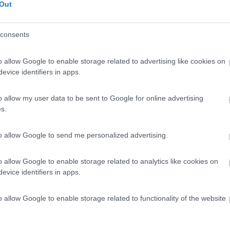
Out
 di Massa (MS) - 8km
consents
Pinete
o allow Google to enable storage related to advertising like cookies on
evice identifiers in apps.
10
2
o allow my user data to be sent to Google for online advertising
s.
 / Posizione
to allow Google to send me personalized advertising.
distanza dall'impianto di risalita Le Regine/Sell...
o allow Google to enable storage related to analytics like cookies on
evice identifiers in apps.
iano (PT) - 8km
ne, Via Rivoreta - Fraz. Pianosinatico
o allow Google to enable storage related to functionality of the website
0
 / Posizione