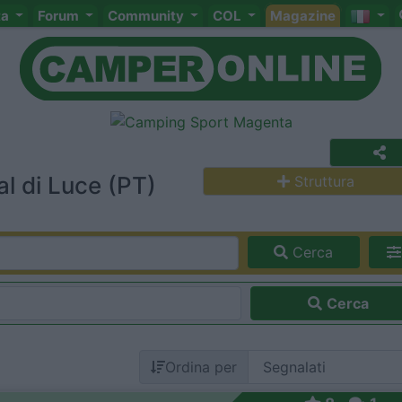
ta
Forum
Community
COL
Magazine
l di Luce (PT)
Struttura
Cerca
Cerca
Ordina per