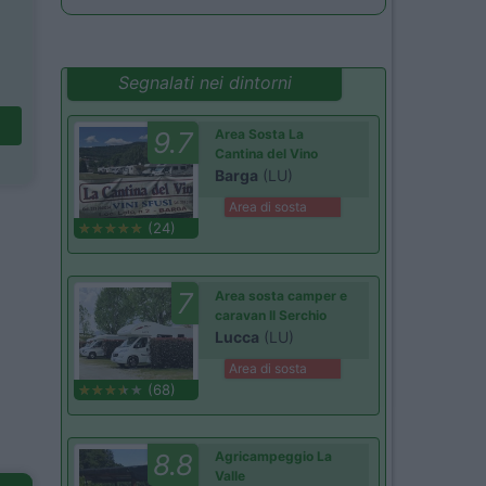
Segnalati nei dintorni
9.7
Area Sosta La
Cantina del Vino
Barga
(LU)
Area di sosta
(24)
7
Area sosta camper e
caravan Il Serchio
Lucca
(LU)
Area di sosta
(68)
8.8
Agricampeggio La
Valle