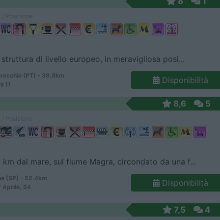
8
1
 / Posizione
struttura di livello europeo, in meravigliosa posi...
ecchio (PT) - 39.8km
Disponibilità
i 11
8,6
5
 / Posizione
 km dal mare, sul fiume Magra, circondato da una f...
a (SP) - 52.4km
Disponibilità
 Aprile, 54
7,5
4