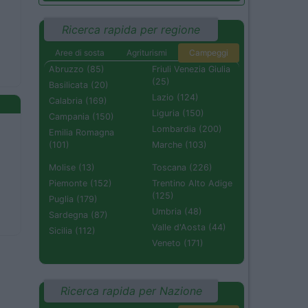
Ricerca rapida per regione
Aree di sosta
Agriturismi
Campeggi
Abruzzo (85)
Friuli Venezia Giulia
(25)
Basilicata (20)
Lazio (124)
Calabria (169)
Liguria (150)
Campania (150)
Lombardia (200)
Emilia Romagna
(101)
Marche (103)
Molise (13)
Toscana (226)
Piemonte (152)
Trentino Alto Adige
(125)
Puglia (179)
Umbria (48)
Sardegna (87)
Valle d'Aosta (44)
Sicilia (112)
Veneto (171)
Ricerca rapida per Nazione