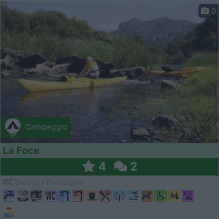
0
Campeggio
La Foce
4
2
Servizi / Posizione