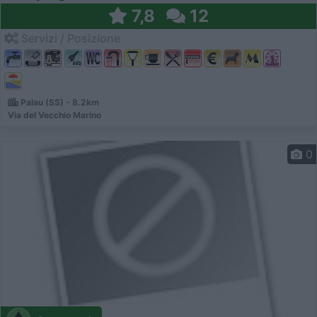
7,8
12
Servizi / Posizione
Palau (SS) - 8.2km
Via del Vecchio Marino
0