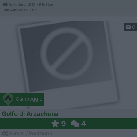
Valledoria (SS) - 59.8km
Via Ampurias, 110
0
Campeggio
Golfo di Arzachena
9
4
Servizi / Posizione