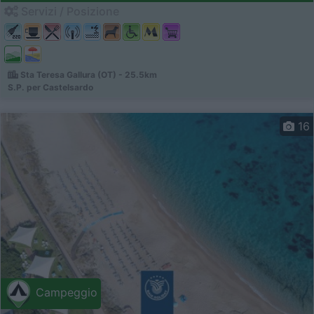
Servizi / Posizione
Sta Teresa Gallura (OT) - 25.5km
S.P. per Castelsardo
16
Campeggio