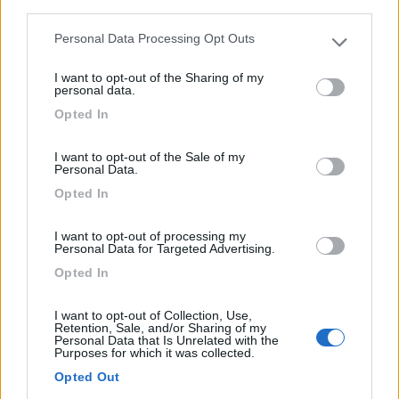
third parties.
Personal Data Processing Opt Outs
Please note that this website/app uses one or more Google
services and may gather and store information including but
I want to opt-out of the Sharing of my
not limited to your visit or usage behaviour. You may click to
personal data.
grant or deny consent to Google and its third-party tags to
Opted In
use your data for below specified purposes in below Google
Campeggio
consent section.
I want to opt-out of the Sale of my
Personal Data.
Abbatoggia Village
Opted In
6,9
28
Servizi / Posizione
I want to opt-out of processing my
Personal Data for Targeted Advertising.
Opted In
I want to opt-out of Collection, Use,
Retention, Sale, and/or Sharing of my
Personal Data that Is Unrelated with the
A 20m dalla spiaggia libera, struttura circondata dal
Purposes for which it was collected.
mar...
Opted Out
La Maddalena (OT) - 14km