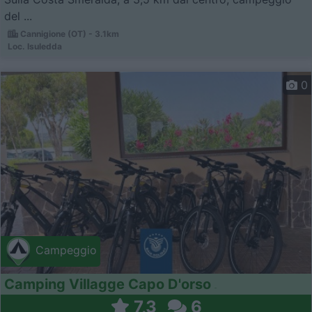
del ...
Cannigione (OT) - 3.1km
Loc. Isuledda
0
Campeggio
Camping Villagge Capo D'orso
7,3
6