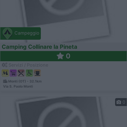
Campeggio
Camping Collinare la Pineta
0
Servizi / Posizione
Monti (OT) - 32.1km
Via S. Paolo Monti
0