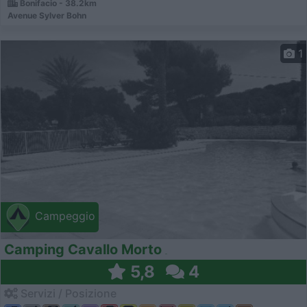
Bonifacio - 38.2km
Avenue Sylver Bohn
1
Campeggio
Camping Cavallo Morto
5,8
4
Servizi / Posizione