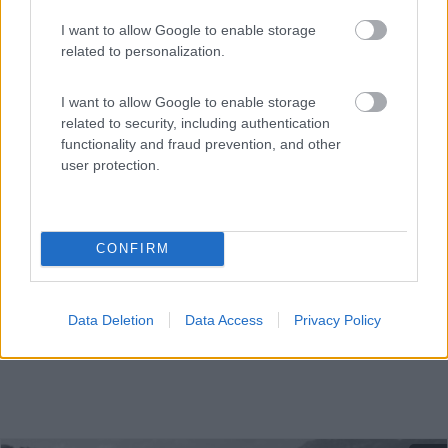
I want to allow Google to enable storage
related to personalization.
A circa 15 minuti dal mare, struttura con bungalow e
I want to allow Google to enable storage
piaz...
related to security, including authentication
Palau (SS) - 14.7km
functionality and fraud prevention, and other
Loc. Porto Pollo
user protection.
CONFIRM
Data Deletion
Data Access
Privacy Policy