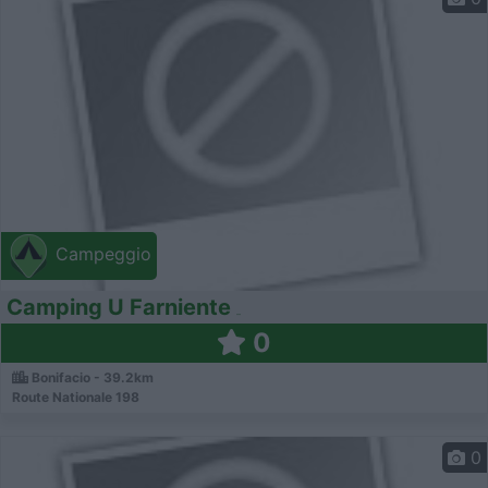
Campeggio
Camping U Farniente
0
Bonifacio - 39.2km
Route Nationale 198
0