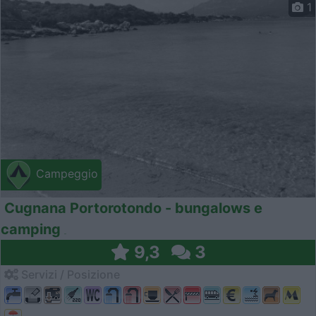
1
Campeggio
Cugnana Portorotondo - bungalows e
camping
9,3
3
Servizi / Posizione