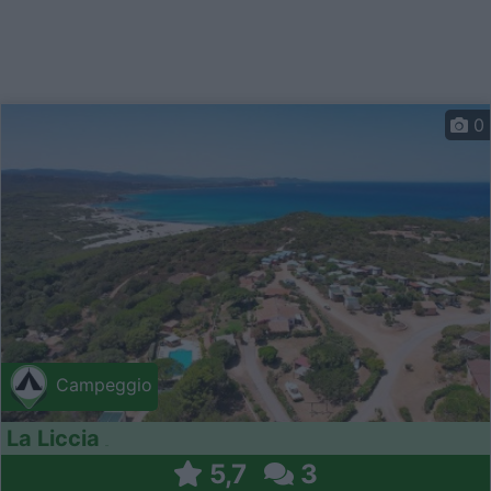
0
Campeggio
La Liccia
5,7
3