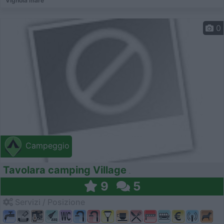
Vignola mare
0
Campeggio
Tavolara camping Village
9
5
Servizi / Posizione