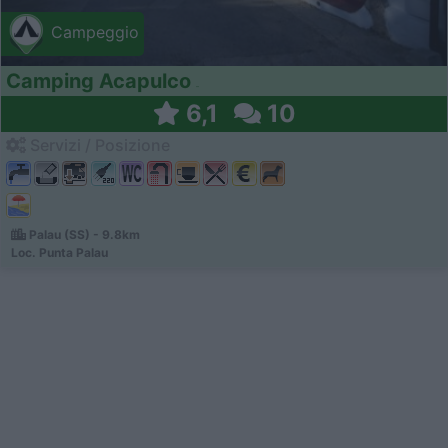
Campeggio
Camping Acapulco
6,1
10
Servizi / Posizione
Palau (SS) - 9.8km
Loc. Punta Palau