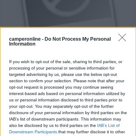
Campeggio
camperonline -
Do Not Process My Personal
Information
Villaggio Vacanze T.C.I.
0
If you wish to opt-out of the sale, sharing to third parties, or
processing of your personal or sensitive information for
Servizi / Posizione
targeted advertising by us, please use the below opt-out
section to confirm your selection. Please note that after your
opt-out request is processed you may continue seeing
La Maddalena (OT) - 10.4km
Loc. Punta Cannone
interest-based ads based on personal information utilized by
us or personal information disclosed to third parties prior to
your opt-out. You may separately opt-out of the further
1
disclosure of your personal information by third parties on the
IAB’s list of downstream participants. This information may
also be disclosed by us to third parties on the
IAB’s List of
Downstream Participants
that may further disclose it to other