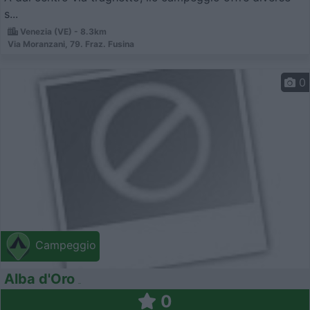
s...
Venezia (VE) - 8.3km
Via Moranzani, 79. Fraz. Fusina
0
Campeggio
Alba d'Oro
0