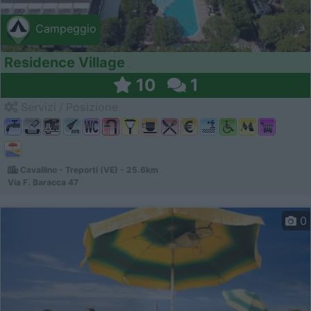
Campeggio
Residence Village
10
1
Servizi / Posizione
Cavallino - Treporti (VE) - 25.6km
Via F. Baracca 47
0