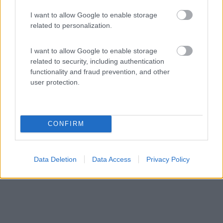
Servizi / Posizione
I want to allow Google to enable storage
related to personalization.
I want to allow Google to enable storage
related to security, including authentication
A circa 3 km da Mestre, struttura con bungalow e
functionality and fraud prevention, and other
piazzole...
user protection.
Mestre (VE) - 2.6km
Via Orlanda 8/c - Loc. San Giuliano
CONFIRM
Data Deletion
Data Access
Privacy Policy