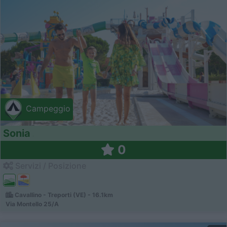
Campeggio
Sonia
0
Servizi / Posizione
Cavallino - Treporti (VE) - 16.1km
Via Montello 25/A