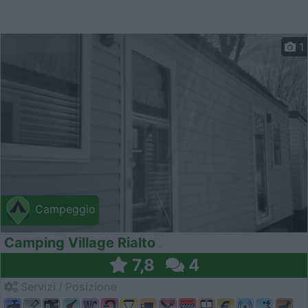
1
Campeggio
Camping Village Rialto
7,8
4
Servizi / Posizione