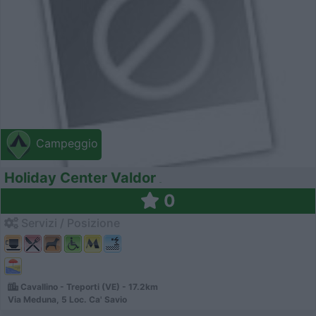
Campeggio
Holiday Center Valdor
0
Servizi / Posizione
Cavallino - Treporti (VE) - 17.2km
Via Meduna, 5 Loc. Ca' Savio