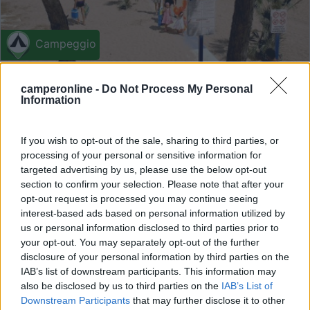
Campeggio
Pino Mare
camperonline -
Do Not Process My Personal
9,3
7
Information
Servizi / Posizione
If you wish to opt-out of the sale, sharing to third parties, or
processing of your personal or sensitive information for
targeted advertising by us, please use the below opt-out
section to confirm your selection. Please note that after your
opt-out request is processed you may continue seeing
Camping village con diverse tipologie di alloggiamento.
interest-based ads based on personal information utilized by
P...
us or personal information disclosed to third parties prior to
Lignano Sabbiadoro (UD) - 68.7km
your opt-out. You may separately opt-out of the further
Lungomare R. Riva, 15
disclosure of your personal information by third parties on the
IAB’s list of downstream participants. This information may
also be disclosed by us to third parties on the
IAB’s List of
14
Downstream Participants
that may further disclose it to other