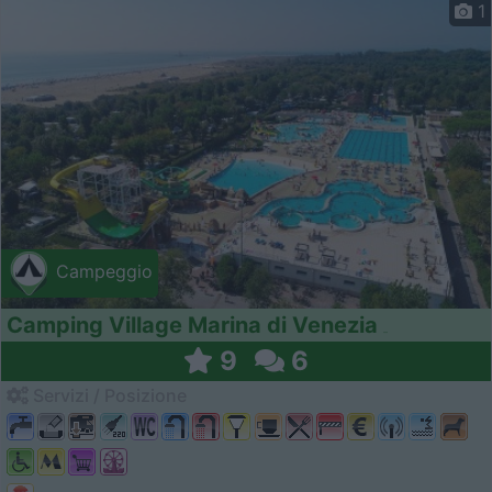
1
Campeggio
Camping Village Marina di Venezia
9
6
Servizi / Posizione