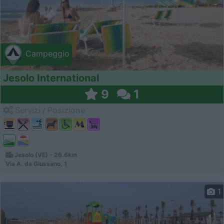
Campeggio
Jesolo International
9
1
Servizi / Posizione
Jesolo (VE) - 26.6km
Via A. da Giussano, 1
1