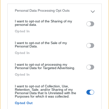
third parties.
Personal Data Processing Opt Outs
Please note that this website/app uses one or more Google
services and may gather and store information including but
I want to opt-out of the Sharing of my
not limited to your visit or usage behaviour. You may click to
personal data.
grant or deny consent to Google and its third-party tags to
Opted In
use your data for below specified purposes in below Google
consent section.
I want to opt-out of the Sale of my
Personal Data.
Campeggio
Opted In
Camping Sabbiadoro
I want to opt-out of processing my
Personal Data for Targeted Advertising.
8,8
23
Opted In
Servizi / Posizione
I want to opt-out of Collection, Use,
Retention, Sale, and/or Sharing of my
Personal Data that Is Unrelated with the
Purposes for which it was collected.
Opted Out
A poca distanza dal centro di Lignano Sabbiadoro, il