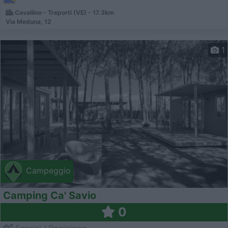
Cavallino - Treporti (VE) - 17.3km
Via Meduna, 12
1
Campeggio
Camping Ca' Savio
0
Servizi / Posizione