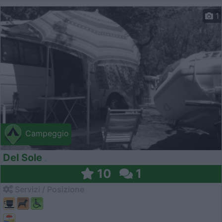
1
Campeggio
Del Sole
10
1
Servizi / Posizione