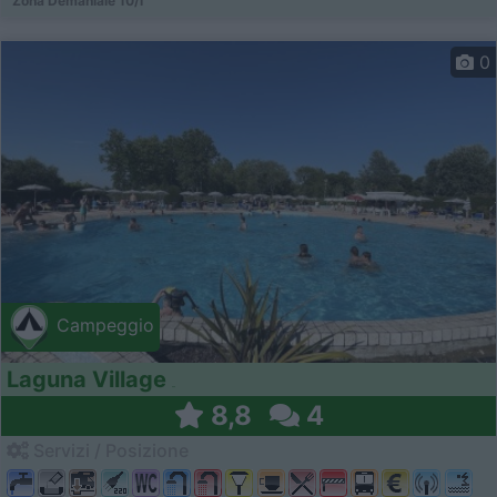
Zona Demaniale 10/l
0
Campeggio
Laguna Village
8,8
4
Servizi / Posizione