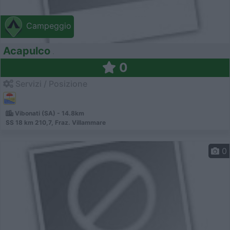
Campeggio
Acapulco
0
Servizi / Posizione
Vibonati (SA) - 14.8km
SS 18 km 210,7, Fraz. Villammare
0