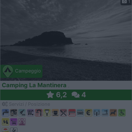
1
Campeggio
Camping La Mantinera
6,2
4
Servizi / Posizione