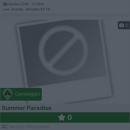
Scalea (CS) - 17.2km
Loc. Arenile, Variante SS 18
0
Campeggio
Summer Paradise
0
Servizi / Posizione