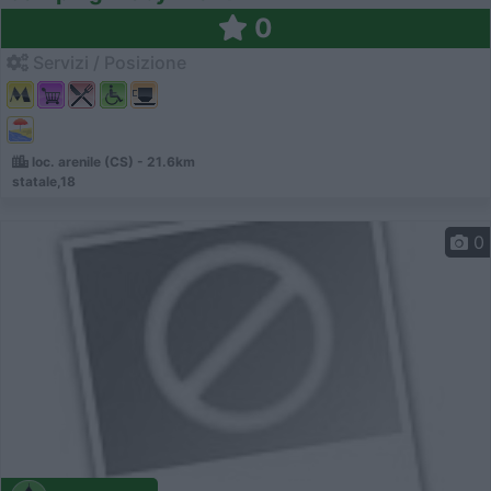
0
Servizi / Posizione
loc. arenile (CS) - 21.6km
statale,18
0