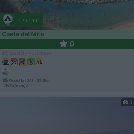
Campeggio
Costa del Mito
0
Servizi / Posizione
Pisciotta (SA) - 39.6km
Via Palinuro, 2
0