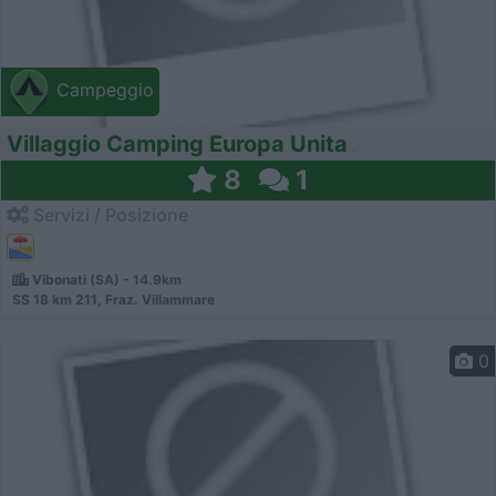
Campeggio
Villaggio Camping Europa Unita
8
1
Servizi / Posizione
Vibonati (SA) - 14.9km
SS 18 km 211, Fraz. Villammare
0