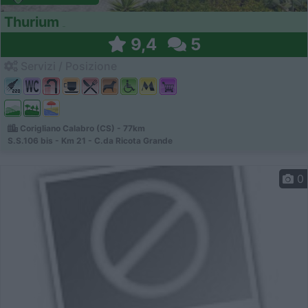
Thurium
9,4
5
Servizi / Posizione
Corigliano Calabro (CS) - 77km
S.S.106 bis - Km 21 - C.da Ricota Grande
0