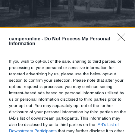
Campeggio
camperonline -
Do Not Process My Personal
Information
Villaggio Camping Maratea
7,3
7
If you wish to opt-out of the sale, sharing to third parties, or
processing of your personal or sensitive information for
Servizi / Posizione
targeted advertising by us, please use the below opt-out
section to confirm your selection. Please note that after your
opt-out request is processed you may continue seeing
interest-based ads based on personal information utilized by
us or personal information disclosed to third parties prior to
Struttura con accesso diretto alla spiaggia libera di Cas...
your opt-out. You may separately opt-out of the further
disclosure of your personal information by third parties on the
Maratea (PZ) - 8.4km
Loc. Castrocucco ,72
IAB’s list of downstream participants. This information may
also be disclosed by us to third parties on the
IAB’s List of
Downstream Participants
that may further disclose it to other
0