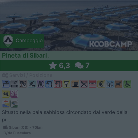
Campeggio
Pineta di Sibari
6,3
7
Servizi / Posizione
Situato nella baia sabbiosa circondato dal verde della
pi...
Sibari (CS) - 70km
C/da Fuscolara