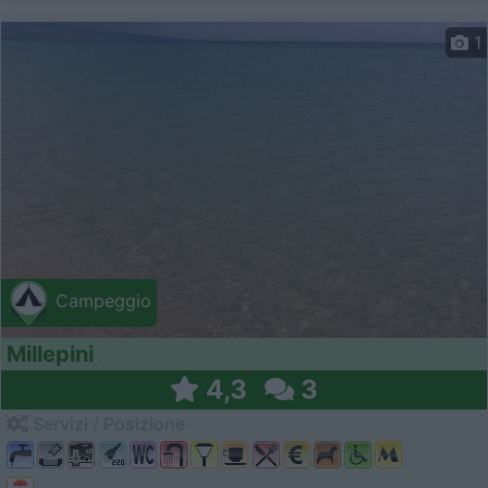
1
Campeggio
Millepini
4,3
3
Servizi / Posizione