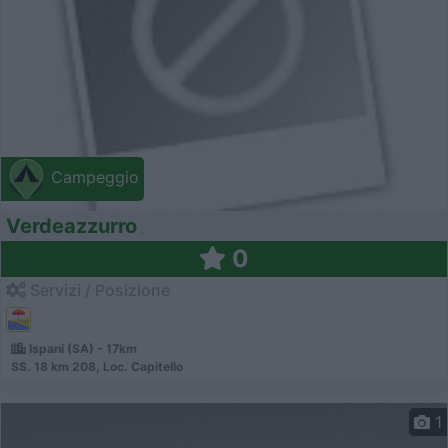
Campeggio
Verdeazzurro
0
Servizi / Posizione
Ispani (SA) - 17km
SS. 18 km 208, Loc. Capitello
1