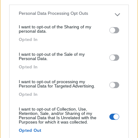
third parties.
Personal Data Processing Opt Outs
Please note that this website/app uses one or more Google
services and may gather and store information including but
I want to opt-out of the Sharing of my
not limited to your visit or usage behaviour. You may click to
personal data.
grant or deny consent to Google and its third-party tags to
Opted In
use your data for below specified purposes in below Google
consent section.
I want to opt-out of the Sale of my
Personal Data.
Opted In
Campeggio
I want to opt-out of processing my
Elayon Club Residence
Personal Data for Targeted Advertising.
Opted In
10
1
Servizi / Posizione
I want to opt-out of Collection, Use,
Retention, Sale, and/or Sharing of my
Personal Data that Is Unrelated with the
Purposes for which it was collected.
Opted Out
Il campeggio dispone di 30 piazzole per camper, caravan