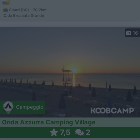
Sibari (CS) - 70.7km
C.da Bruscata Grande
16
Campeggio
Onda Azzurra Camping Village
7,5
2