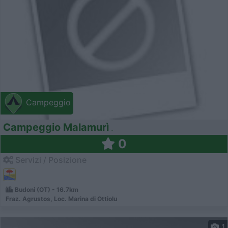
Campeggio
Campeggio Malamurì
0
Servizi / Posizione
Budoni (OT) - 16.7km
Fraz. Agrustos, Loc. Marina di Ottiolu
1