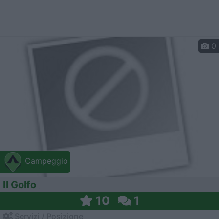
0
Campeggio
Il Golfo
10
1
Servizi / Posizione