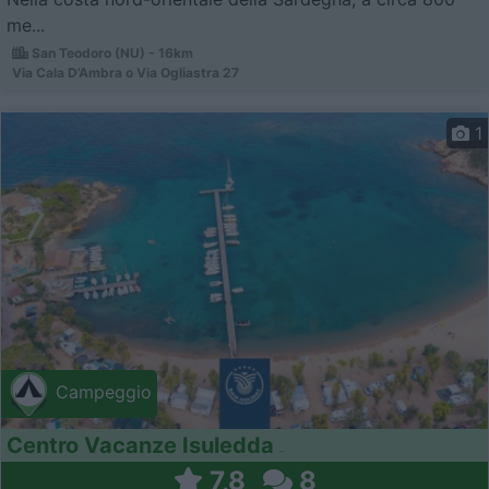
me...
San Teodoro (NU) - 16km
Via Cala D’Ambra o Via Ogliastra 27
1
Campeggio
Centro Vacanze Isuledda
7,8
8