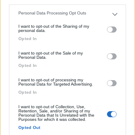
third parties.
11
Personal Data Processing Opt Outs
Please note that this website/app uses one or more Google
services and may gather and store information including but
I want to opt-out of the Sharing of my
not limited to your visit or usage behaviour. You may click to
personal data.
grant or deny consent to Google and its third-party tags to
Opted In
use your data for below specified purposes in below Google
consent section.
I want to opt-out of the Sale of my
Personal Data.
Opted In
I want to opt-out of processing my
Campeggio
Personal Data for Targeted Advertising.
Opted In
Sosta Camping Torre di Barisardo
9,5
25
I want to opt-out of Collection, Use,
Retention, Sale, and/or Sharing of my
Personal Data that Is Unrelated with the
Servizi / Posizione
Purposes for which it was collected.
Opted Out