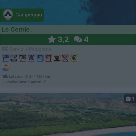
Campeggio
Le Cernie
3,2
4
Servizi / Posizione
Lotzorai (NU) - 73.4km
Località Case Sparse 17
1