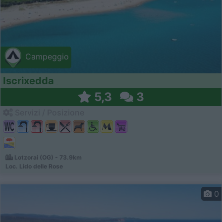
Campeggio
Iscrixedda
5,3
3
Servizi / Posizione
Lotzorai (OG) - 73.9km
Loc. Lido delle Rose
0