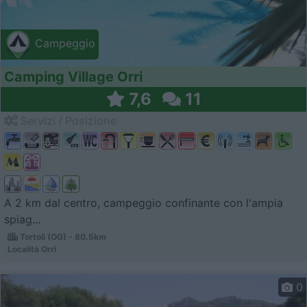
Campeggio
Camping Village Orri
7,6
11
Servizi / Posizione
A 2 km dal centro, campeggio confinante con l'ampia
spiag...
Tortolì (OG) - 80.5km
Località Orrì
0