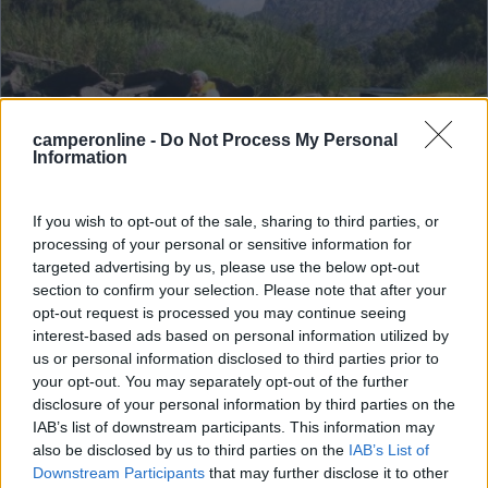
camperonline -
Do Not Process My Personal
Information
If you wish to opt-out of the sale, sharing to third parties, or
Campeggio
processing of your personal or sensitive information for
targeted advertising by us, please use the below opt-out
La Foce
section to confirm your selection. Please note that after your
4
2
opt-out request is processed you may continue seeing
interest-based ads based on personal information utilized by
Servizi / Posizione
us or personal information disclosed to third parties prior to
your opt-out. You may separately opt-out of the further
disclosure of your personal information by third parties on the
IAB’s list of downstream participants. This information may
Valledoria (SS) - 82.8km
also be disclosed by us to third parties on the
IAB’s List of
Via Ampurias, 110
Downstream Participants
that may further disclose it to other