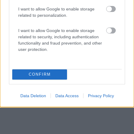
Camping Villaggio L'Ultima Spiaggia
I want to allow Google to enable storage
7,2
5
related to personalization.
Servizi / Posizione
I want to allow Google to enable storage
related to security, including authentication
functionality and fraud prevention, and other
user protection.
Situato sulla costa orientale della Sardegna, la struttur...
Barisardo (OG) - 90.3km
Località Planargia
CONFIRM
Data Deletion
Data Access
Privacy Policy