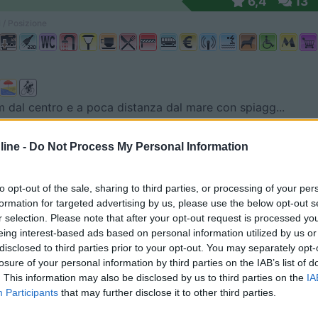
6,4
13
 / Posizione
m dal centro e a poca distanza dal mare con spiagg...
tico (FC) - 26.3km
Disponibilità
ni, 182
ine -
Do Not Process My Personal Information
4,5
2
to opt-out of the sale, sharing to third parties, or processing of your per
 / Posizione
formation for targeted advertising by us, please use the below opt-out s
r selection. Please note that after your opt-out request is processed y
eing interest-based ads based on personal information utilized by us or
disclosed to third parties prior to your opt-out. You may separately opt-
a sud di Fano, campeggio, direttamente sul mare do...
losure of your personal information by third parties on the IAB’s list of
. This information may also be disclosed by us to third parties on the
IA
PU) - 41.9km
Disponibilità
 Breccie, 25 - fraz. Madonna del Ponte
Participants
that may further disclose it to other third parties.