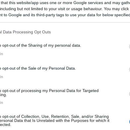
6,4
7
 that this website/app uses one or more Google services and may gath
including but not limited to your visit or usage behaviour. You may click 
 / Posizione
 to Google and its third-party tags to use your data for below specifi
ogle consent section.
l Data Processing Opt Outs
ato su un tratto di costa sabbiosa del mar Adriati...
o opt-out of the Sharing of my personal data.
te (PU) - 46km
Disponibilità
zionale Adriatica Sud, 259
In
7,2
5
o opt-out of the Sale of my Personal Data.
 / Posizione
In
to opt-out of processing my Personal Data for Targeted
ing.
ing-Village Mar y Sierra è nella sua semplicità ...
In
stanzo (PU) - 51.7km
Disponibilità
n Gervasio, 3 Loc. Stacciola
o opt-out of Collection, Use, Retention, Sale, and/or Sharing
ersonal Data that Is Unrelated with the Purposes for which it
lected.
6,8
5