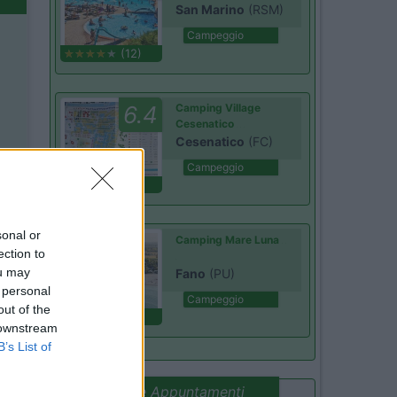
San Marino
(RSM)
Campeggio
(12)
6.4
Camping Village
Cesenatico
Cesenatico
(FC)
Campeggio
(13)
sonal or
Camping Mare Luna
ection to
ou may
Fano
(PU)
 personal
Campeggio
out of the
(2)
 downstream
B’s List of
Promo e Appuntamenti