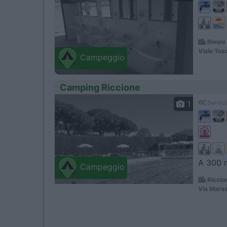
Rimini
Viale Tosc
Campeggio
Camping Riccione
1
Servizi
A 300 m
Campeggio
Riccio
Via Marsa