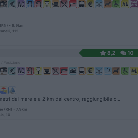
 (RN) - 6.9km
anelli, 112
8,2
10
 / Posizione
etri dal mare e a 2 km dal centro, raggiungibile c...
ne (RN) - 7.9km
la, 10