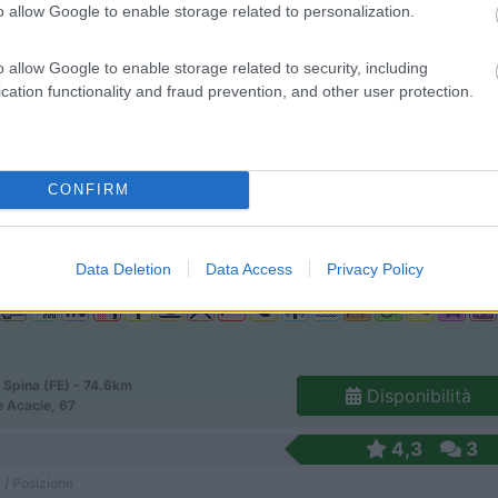
9
2
o allow Google to enable storage related to personalization.
 / Posizione
o allow Google to enable storage related to security, including
cation functionality and fraud prevention, and other user protection.
 di Ravenna (RA) - 63.6km
Disponibilità
azzi, 30
CONFIRM
6,8
4
Data Deletion
Data Access
Privacy Policy
 / Posizione
 Spina (FE) - 74.6km
Disponibilità
e Acacie, 67
4,3
3
 / Posizione