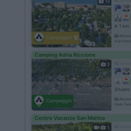
19
Servizi
A 1 km 
Mirama
Campeggio
V.le Prin
Camping Adria Riccione
2
Servizi
Situato
Riccio
Campeggio
Viale Tori
Centro Vacanze San Marino
5
Servizi