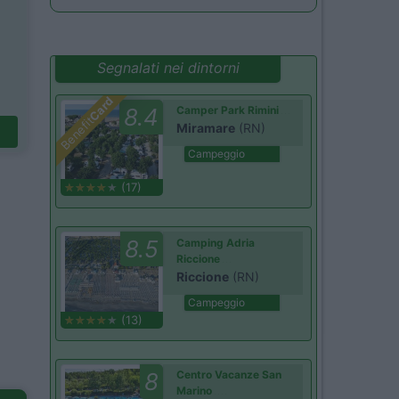
Segnalati nei dintorni
Card
8.4
Camper Park Rimini
Benefit
Miramare
(RN)
Campeggio
(17)
8.5
Camping Adria
Riccione
Riccione
(RN)
Campeggio
(13)
8
Centro Vacanze San
Marino