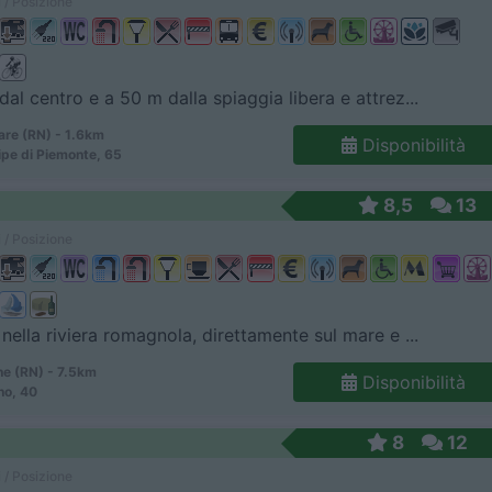
 / Posizione
dal centro e a 50 m dalla spiaggia libera e attrez...
re (RN) - 1.6km
Disponibilità
cipe di Piemonte, 65
8,5
13
 / Posizione
 nella riviera romagnola, direttamente sul mare e ...
ne (RN) - 7.5km
Disponibilità
no, 40
8
12
 / Posizione