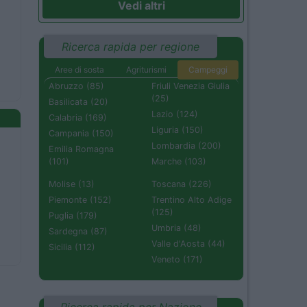
Vedi altri
Ricerca rapida per regione
Aree di sosta
Agriturismi
Campeggi
Abruzzo (85)
Friuli Venezia Giulia
(25)
Basilicata (20)
Lazio (124)
Calabria (169)
Liguria (150)
Campania (150)
Lombardia (200)
Emilia Romagna
(101)
Marche (103)
Molise (13)
Toscana (226)
Piemonte (152)
Trentino Alto Adige
(125)
Puglia (179)
Umbria (48)
Sardegna (87)
Valle d'Aosta (44)
Sicilia (112)
Veneto (171)