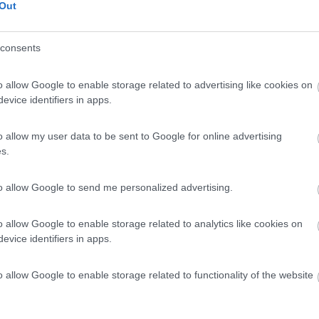
Out
 / Posizione
consents
o allow Google to enable storage related to advertising like cookies on
evice identifiers in apps.
dal centro, la struttura, immersa in una pineta se...
 di Ravenna (RA) - 54.2km
Disponibilità
o allow my user data to be sent to Google for online advertising
la Pace, 421
s.
5
4
to allow Google to send me personalized advertising.
 / Posizione
o allow Google to enable storage related to analytics like cookies on
evice identifiers in apps.
ggio, collocato all’interno di una pineta, disp...
o allow Google to enable storage related to functionality of the website
Borsetti (RA) - 61.2km
Disponibilità
zzi, 11