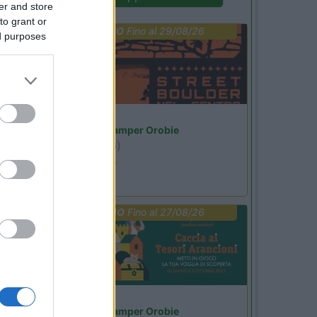
er and store
to grant or
PROMO
Fino al 29/08/26
ed purposes
Lombardia
Area Sosta Camper Orobie
Ardesio
(BG)
Ardesio si blocca
PROMO
Fino al 27/08/26
Lombardia
Area Sosta Camper Orobie