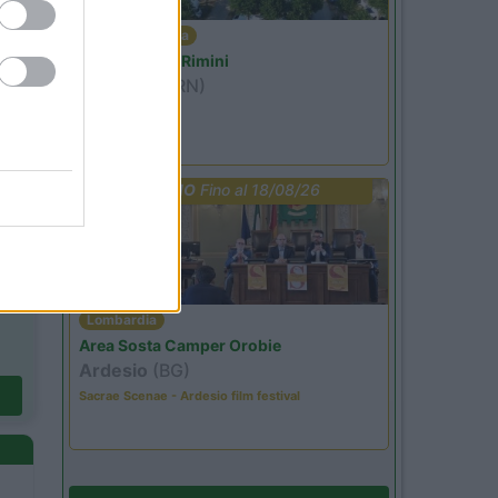
Emilia Romagna
Camper Park Rimini
Miramare
(RN)
Benefit Card
PROMO
Fino al 18/08/26
Lombardia
Area Sosta Camper Orobie
Ardesio
(BG)
Sacrae Scenae - Ardesio film festival