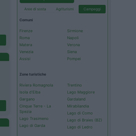
Aree di sosta
Agriturismi
Campeggi
Comuni
Firenze
Sirmione
Roma
Napoli
Matera
Verona
Venezia
Siena
Assisi
Pompei
Zone turistiche
Riviera Romagnola
Trentino
Isola d'Elba
Lago Maggiore
Gargano
Gardaland
Cinque Terre - La
Mirabilandia
Spezia
Lago di Como
Lago Trasimeno
Lago di Braies (BZ)
Lago di Garda
Lago di Ledro