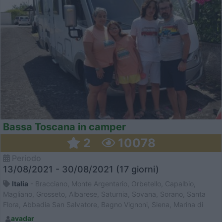
Bassa Toscana in camper
2
10078
Periodo
13/08/2021 - 30/08/2021 (17 giorni)
Italia
- Bracciano, Monte Argentario, Orbetello, Capalbio,
Magliano, Grosseto, Albarese, Saturnia, Sovana, Sorano, Santa
Flora, Abbadia San Salvatore, Bagno Vignoni, Siena, Marina di
Bibbona, Venturina Terme, Vada
avadar