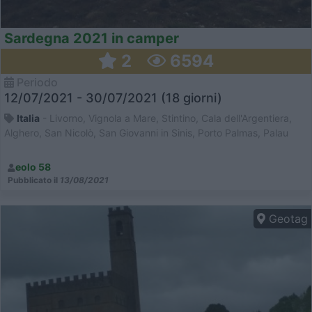
Sardegna 2021 in camper
2
6594
Periodo
12/07/2021 - 30/07/2021 (18 giorni)
Italia
- Livorno, Vignola a Mare, Stintino, Cala dell'Argentiera,
Alghero, San Nicolò, San Giovanni in Sinis, Porto Palmas, Palau
eolo 58
Pubblicato il
13/08/2021
Geotag