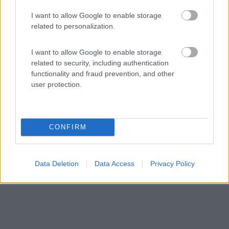
I want to allow Google to enable storage
Da nord-est a Roma e ritorno, in camper
related to personalization.
4
8154
Periodo
I want to allow Google to enable storage
27/12/2022 - 06/01/2023 (10 giorni)
related to security, including authentication
functionality and fraud prevention, and other
Italia
- Genova, Peschiera del Garda, Bussolengo, Verona,
user protection.
Valsamoggia, Firenze, Civita di Bagnoregio, Roma, Cenaia
barbagianni7169
Pubblicato il
21/04/2023
CONFIRM
Data Deletion
Data Access
Privacy Policy