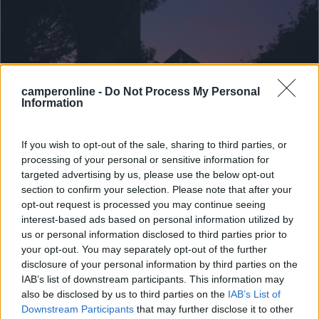
camperonline -
Do Not Process My Personal
Information
If you wish to opt-out of the sale, sharing to third parties, or
processing of your personal or sensitive information for
targeted advertising by us, please use the below opt-out
Natale 2021 in camper tra bassa Toscana e
section to confirm your selection. Please note that after your
opt-out request is processed you may continue seeing
Lazio
interest-based ads based on personal information utilized by
2
7779
us or personal information disclosed to third parties prior to
your opt-out. You may separately opt-out of the further
Periodo
disclosure of your personal information by third parties on the
24/12/2021 - 02/01/2022 (9 giorni)
IAB’s list of downstream participants. This information may
Italia
- San Vincenzo, Castiglione della Pescaia, Grosseto,
also be disclosed by us to third parties on the
IAB’s List of
Talamone, Montalto di Castro, Canino, Tuscania, Sutri, Trevignano
Downstream Participants
that may further disclose it to other
Romano, Anguillara Sabazia, Cerveteri, Santa Severa, Tarquinia,