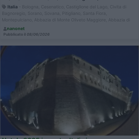
Italia
- Bologna, Cesenatico, Castiglione del Lago, Civita di
Bagnoregio, Sorano, Sovana, Pitigliano, Santa Fiora,
Montepulciano, Abbazia di Monte Oliveto Maggiore, Abbazia di
San Galgano, San Gimignano, Certaldo, Bologna
nanonet
Pubblicato il
08/06/2026