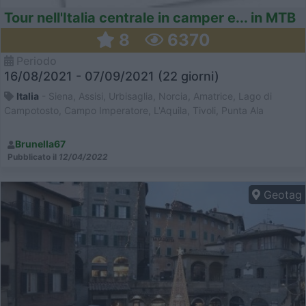
Tour nell'Italia centrale in camper e... in MTB
8
6370
Periodo
16/08/2021 - 07/09/2021 (22 giorni)
Italia
- Siena, Assisi, Urbisaglia, Norcia, Amatrice, Lago di
Campotosto, Campo Imperatore, L'Aquila, Tivoli, Punta Ala
Brunella67
Pubblicato il
12/04/2022
Geotag