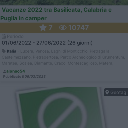
Vacanze 2022 tra Basilicata, Calabria e
Puglia in camper
7
10747
Periodo
01/06/2022 - 27/06/2022 (26 giorni)
Italia
- Lucera, Venosa, Laghi di Monticchio, Pietragalla,
Castelmezzano, Pietrapertosa, Parco Archeologico di Grumentum,
Maratea, Scalea, Diamante, Craco, Montescaglioso, Matera,
Massafrà, Martina Franca, Bari, Barletta, Porto Sant'Elpidio
alonso54
Pubblicato il
06/03/2023
Geotag