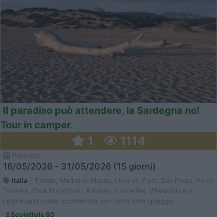
Il paradiso può attendere, la Sardegna no!
Tour in camper.
1
1114
Periodo
16/05/2026 - 31/05/2026 (15 giorni)
Italia
- Trieste, Marina di Massa, Livorno, Porto San Paolo, Porto
Taverna, Cala Brandinchi, Arbatax, Costa Rei, Villasimius e a
risalire sulla costa occidentale con tante altre spiagge
Scoiattola 63