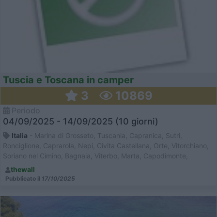
Tuscia e Toscana in camper
3
10869
Periodo
04/09/2025 - 14/09/2025 (10 giorni)
Italia
- Marina di Grosseto, Tuscania, Capranica, Sutri,
Ronciglione, Caprarola, Nepi, Civita Castellana, Orte, Vitorchiano,
Soriano nel Cimino, Bagnaia, Viterbo, Marta, Capodimonte,
Montefiascone, Bagnoregio, Civita di Bagnoregio, Bolsena,
thewall
Pitigliano, Marina di Castagneto
Pubblicato il
17/10/2025