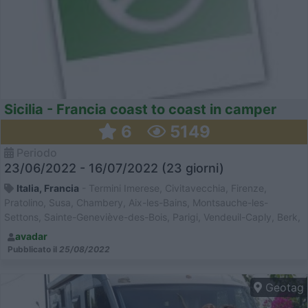
Sicilia - Francia coast to coast in camper
6
5149
Periodo
23/06/2022 - 16/07/2022 (23 giorni)
Italia, Francia
- Termini Imerese, Civitavecchia, Firenze,
Pratolino, Susa, Chambery, Aix-les-Bains, Montsauche-les-
Settons, Sainte-Geneviève-des-Bois, Parigi, Vendeuil-Caply, Berk,
Saint-Valery-sur-Somme, Le Crotoy, Le Treport, Saint-Valery-en-
avadar
Caux, Etretat, Honfle
Pubblicato il
25/08/2022
Geotag