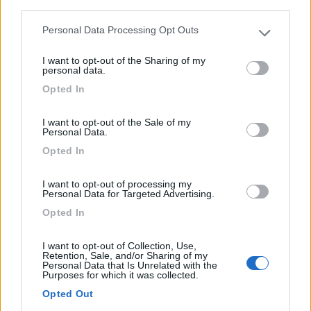
third parties.
Capalbio, Orbetello
Fabio Ber
Personal Data Processing Opt Outs
Pubblicato il
25/08/2023
Please note that this website/app uses one or more Google
services and may gather and store information including but
I want to opt-out of the Sharing of my
not limited to your visit or usage behaviour. You may click to
Geotag
personal data.
grant or deny consent to Google and its third-party tags to
Opted In
use your data for below specified purposes in below Google
consent section.
I want to opt-out of the Sale of my
Personal Data.
Opted In
I want to opt-out of processing my
Personal Data for Targeted Advertising.
Opted In
I want to opt-out of Collection, Use,
Retention, Sale, and/or Sharing of my
Personal Data that Is Unrelated with the
Tuscia Viterbese e dintorni in camper
Purposes for which it was collected.
5
7945
Opted Out