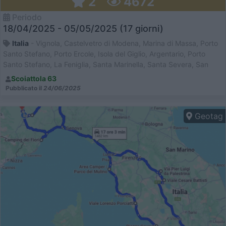
2
4672
Periodo
18/04/2025 - 05/05/2025 (17 giorni)
Italia
- Vignola, Castelvetro di Modena, Marina di Massa, Porto
Santo Stefano, Porto Ercole, Isola del Giglio, Argentario, Porto
Santo Stefano, La Feniglia, Santa Marinella, Santa Severa, San
Felice Circeo, Sperlonga, Velletri, Frascati, Castel Gandolfo,
Scoiattola 63
Bolsena, Monte Fiascone, Civita di Bagnoregio, San Feliciano,
Pubblicato il
24/06/2025
Arezzo
Geotag