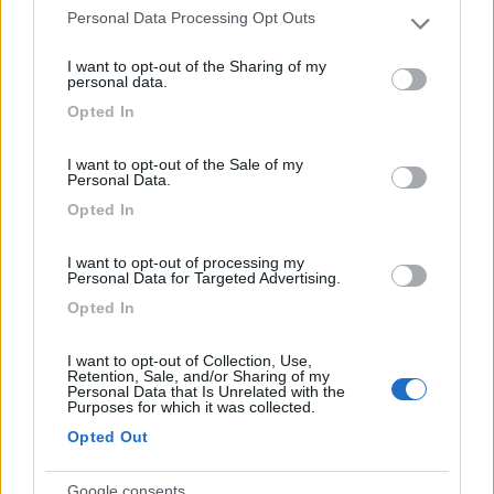
Personal Data Processing Opt Outs
Please note that this website/app uses one or more Google
services and may gather and store information including but
I want to opt-out of the Sharing of my
not limited to your visit or usage behaviour. You may click to
personal data.
grant or deny consent to Google and its third-party tags to
Opted In
use your data for below specified purposes in below Google
consent section.
I want to opt-out of the Sale of my
Personal Data.
Fiamma Cover Premium
Opted In
Voto : 3,5
Sezione
Installazione
I want to opt-out of processing my
Personal Data for Targeted Advertising.
coperture
Personalmente
Opted In
Controvoglia
I want to opt-out of Collection, Use,
Retention, Sale, and/or Sharing of my
puppola
Personal Data that Is Unrelated with the
08/08/2010
Purposes for which it was collected.
Opted Out
Google consents