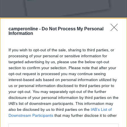
pvc ignifugo 3 x 7,5
Voto : 9,3
camperonline -
Do Not Process My Personal
Information
Sezione
Installazione
coperture
Dotazione presente
If you wish to opt-out of the sale, sharing to third parties, or
all'origine
processing of your personal or sensitive information for
Ad occhi chiusi, è un ottimo accessorio
targeted advertising by us, please use the below opt-out
section to confirm your selection. Please note that after your
opt-out request is processed you may continue seeing
laserra2009
19/08/2010
interest-based ads based on personal information utilized by
us or personal information disclosed to third parties prior to
your opt-out. You may separately opt-out of the further
disclosure of your personal information by third parties on the
IAB’s list of downstream participants. This information may
also be disclosed by us to third parties on the
IAB’s List of
Downstream Participants
that may further disclose it to other
third parties.