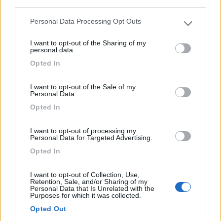
third parties.
Personal Data Processing Opt Outs
Please note that this website/app uses one or more Google
services and may gather and store information including but
I want to opt-out of the Sharing of my
not limited to your visit or usage behaviour. You may click to
personal data.
grant or deny consent to Google and its third-party tags to
Opted In
use your data for below specified purposes in below Google
consent section.
I want to opt-out of the Sale of my
Personal Data.
Opted In
Eberspaecher Hydronic d4
Voto : 9
I want to opt-out of processing my
Personal Data for Targeted Advertising.
Sezione
Installazione
Opted In
riscaldamento
Presso un'officina di
assistenza specializzata
I want to opt-out of Collection, Use,
Ad occhi chiusi, è un ottimo accessorio
Retention, Sale, and/or Sharing of my
Personal Data that Is Unrelated with the
Purposes for which it was collected.
Opted Out
ciopex
20/11/2009