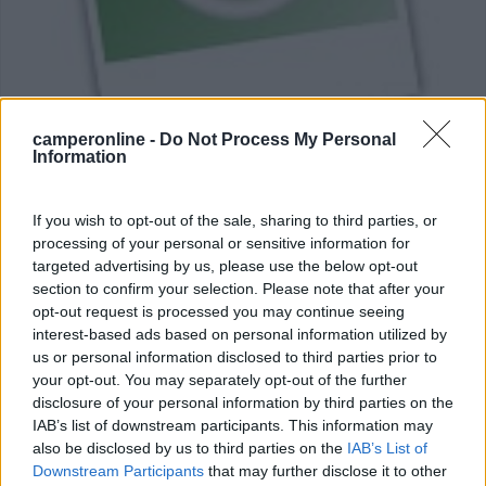
Ges Thermobile RIS265
camperonline -
Do Not Process My Personal
Information
Voto : 6,5
Sezione
Installazione
If you wish to opt-out of the sale, sharing to third parties, or
riscaldamento
Presso un'officina di
processing of your personal or sensitive information for
assistenza specializzata
targeted advertising by us, please use the below opt-out
Ad occhi chiusi, è un ottimo accessorio
section to confirm your selection. Please note that after your
opt-out request is processed you may continue seeing
interest-based ads based on personal information utilized by
us or personal information disclosed to third parties prior to
marvas
24/05/2010
your opt-out. You may separately opt-out of the further
disclosure of your personal information by third parties on the
IAB’s list of downstream participants. This information may
also be disclosed by us to third parties on the
IAB’s List of
Downstream Participants
that may further disclose it to other