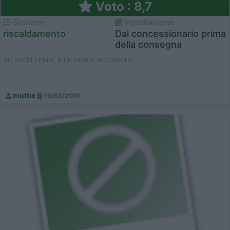
Voto : 8,7
Sezione
Installazione
riscaldamento
Dal concessionario prima
della consegna
Ad occhi chiusi, è un ottimo accessorio
muttie
19/03/2007