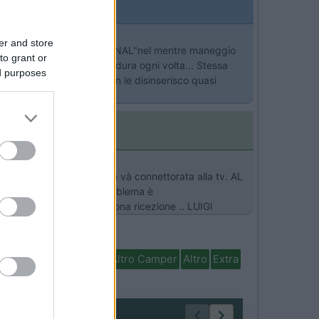
er and store
ndosi alla scritta "NO SIGNAL"nel mentre maneggio
to grant or
ntonizzarmi ma è una prova dura ogni volta... Stessa
ed purposes
tennamenti fin quando non le disinserisco quasi
natura lenta nella scart che và connettorata alla tv. AL
pesa irrisoria ed il problema è
serti stato d'aiuto [;)] buona ricezione .. LUIGI
isabili
In camper per
Altro Camper
Altro
Extra