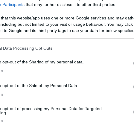
Participants
that may further disclose it to other third parties.
 that this website/app uses one or more Google services and may gath
a tv su questa appare la scritta "SCART NONE"o "TV 4 NONE" alterna
including but not limited to your visit or usage behaviour. You may click 
uella sul televisore. Dopo vari tentativi il più delle volte riesco a si
 to Google and its third-party tags to use your data for below specifi
anciato il segnale o sintonizzato, muovendo le scart la tv non ha ten
ogle consent section.
 capita solo a me ? Tarcisio
l Data Processing Opt Outs
o opt-out of the Sharing of my personal data.
In
oblema ,identico al tuo , sul mio camper. Il difetto ,era dovuto a piedi
ANO E CREAVANO FALSI CONTATTI [:(] sostituito il cavo con una s
o opt-out of the Sale of my Personal Data.
o che quelli della presa sulla tv,il probl. è sicuramente lì . Spero di es
In
<
1
>
Meccanica
Cellula
Accessori
Eventi
Leggi
Comportamenti
D
to opt-out of processing my Personal Data for Targeted
ing.
Attivi
In