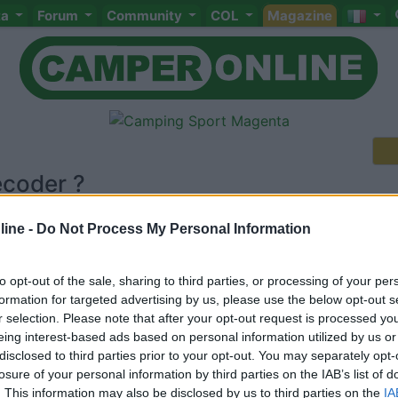
ta
Forum
Community
COL
Magazine
ecoder ?
ine -
Do Not Process My Personal Information
to opt-out of the sale, sharing to third parties, or processing of your per
Meccanica
Cellula
Accessori
Eventi
Leggi
Comportamenti
D
formation for targeted advertising by us, please use the below opt-out s
r selection. Please note that after your opt-out request is processed y
Attivi
eing interest-based ads based on personal information utilized by us or
disclosed to third parties prior to your opt-out. You may separately opt-
<
1
>
losure of your personal information by third parties on the IAB’s list of
. This information may also be disclosed by us to third parties on the
IA