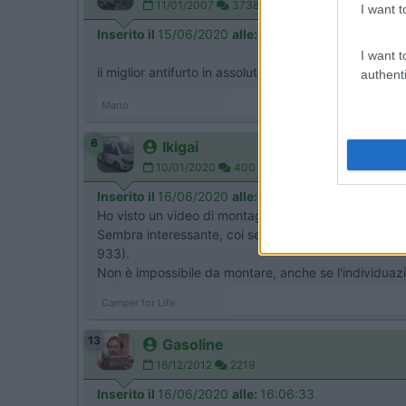
11/01/2007
37388
I want t
Inserito il
15/06/2020
alle:
21:45:36
I want t
il miglior antifurto in assoluto è la suocera , più ro
authenti
Mario
6
Ikigai
10/01/2020
400
Inserito il
16/06/2020
alle:
15:37:31
Ho visto un video di montaggio di un Gemini da par
Sembra interessante, coi sensori anche per le porte e
933).
Non è impossibile da montare, anche se l'individuazio
Camper for Life
13
Gasoline
16/12/2012
2219
Inserito il
16/06/2020
alle:
16:06:33