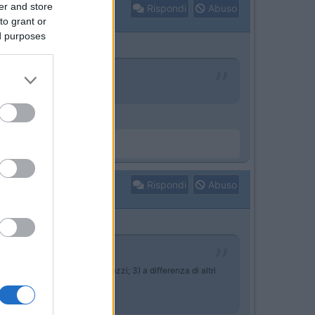
er and store
Rispondi
Abuso
to grant or
ed purposes
Rispondi
Abuso
me e chiare anche ai meno avezzi; 3) a differenza di altri