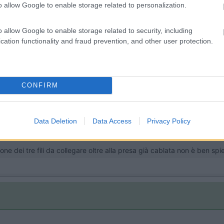
o allow Google to enable storage related to personalization.
o allow Google to enable storage related to security, including
mpe piu protegge
cation functionality and fraud prevention, and other user protection.
CONFIRM
te di Ippocamper, su YouTube.
Data Deletion
Data Access
Privacy Policy
 gavoni, e i volumetrici disattivabili anche da telecomando originale.
ne dei tre fili da collegare oltre alla presa già cablata non è ben spi