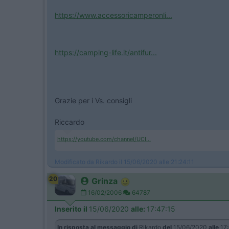
https://www.accessoricamperonli...
https://camping-life.it/antifur...
Grazie per i Vs. consigli
Riccardo
https://youtube.com/channel/UCI...
Modificato da Rikardo il 15/06/2020 alle 21:24:11
20
Grinza
16/02/2006
64787
Inserito il
15/06/2020
alle:
17:47:15
In risposta al messaggio di
Rikardo
del
15/06/2020
alle
17: