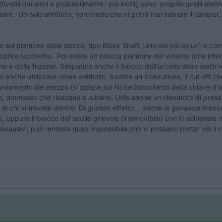
tivatili dai ladri e probabilmente i più inutili, sono proprio quelli ele
ottare. Un solo antifurto, non credo che vi potrà mai salvare il camper.
ono sul piantone delle sterzo, tipo Block Shaft (uno dei più sicuri) o
semplice lucchetto. Poi esiste un blocca piantone del volante (che in
o e della frizione. Simpatico anche il blocco dell'acceleratore elettr
anche utilizzare come antifurto, tramite un interruttore, il cut off ch
'avviamento del mezzo (si agisce sui fili del blocchetto della chiave 
ato, ammesso che riescano a rubarlo. Utile anche un rilevatore di pres
e di chi vi trovate dentro. Di grande effetto... anche la ganascia mec
 oppure il blocco del sedile girevole (irremovibile) con lo schienale r
issuasivi, può rendere quasi impossibile che vi possano portar via il 