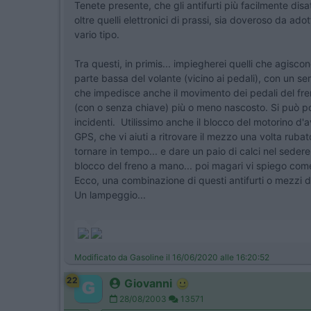
Tenete presente, che gli antifurti più facilmente disat
oltre quelli elettronici di prassi, sia doveroso da ad
vario tipo.
Tra questi, in primis... impiegherei quelli che agisc
parte bassa del volante (vicino ai pedali), con un 
che impedisce anche il movimento dei pedali del fren
(con o senza chiave) più o meno nascosto. Si può poi 
incidenti. Utilissimo anche il blocco del motorino d
GPS, che vi aiuti a ritrovare il mezzo una volta rub
tornare in tempo... e dare un paio di calci nel seder
blocco del freno a mano... poi magari vi spiego come,
Ecco, una combinazione di questi antifurti o mezzi d
Un lampeggio...
Modificato da Gasoline il 16/06/2020 alle 16:20:52
22
Giovanni
28/08/2003
13571