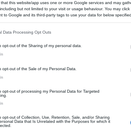
 that this website/app uses one or more Google services and may gath
including but not limited to your visit or usage behaviour. You may click 
 to Google and its third-party tags to use your data for below specifi
ogle consent section.
7:15
l Data Processing Opt Outs
e sono molti, il meta è/era quello più usato dalle case più blasonate.
o opt-out of the Sharing of my personal data.
In
o opt-out of the Sale of my Personal Data.
In
to opt-out of processing my Personal Data for Targeted
ing.
3:46
In
ivo? 1) leggermente più economico degli altri; 2) istruzioni a colori dettagliatissi
o opt-out of Collection, Use, Retention, Sale, and/or Sharing
ersonal Data that Is Unrelated with the Purposes for which it
...
lected.