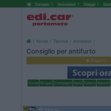
Camper
Accessori
Viaggi
Sos
Forum
Tecnica
Accessori
Consiglio per antifurto
Rispondi
Sosta
Gruppi
Compagni
Italia
Estero
Marchi
18
Rikardo