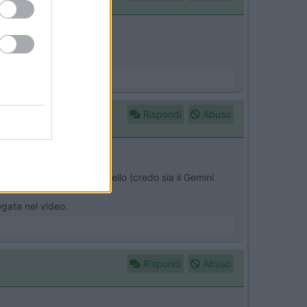
Rispondi
Abuso
 Solo che non dice il modello (credo sia il Gemini
egata nel video.
Rispondi
Abuso