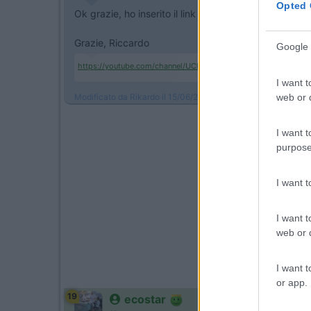
Opted 
Ok grazie, ho inserito il link anche del CNA, tu c'è l'
Grazie, Riccardo
Google 
https://youtube.com/channel/UCI...
I want t
web or d
Modificato da Rikardo il 15/06/2020 alle 21:31:13
I want t
purpose
I want 
I want t
web or d
I want t
or app.
19
ecostar