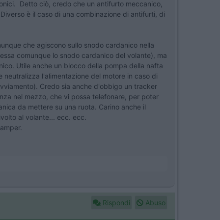
ttronici. Detto ciò, credo che un antifurto meccanico,
 Diverso è il caso di una combinazione di antifurti, di
 comunque che agiscono sullo snodo cardanico nella
teressa comunque lo snodo cardanico del volante), ma
onico. Utile anche un blocco della pompa della nafta
e neutralizza l'alimentazione del motore in caso di
d'avviamento). Credo sia anche d'obbigo un tracker
enza nel mezzo, che vi possa telefonare, per poter
canica da mettere su una ruota. Carino anche il
ivolto al volante... ecc. ecc.
camper.
Rispondi
Abuso