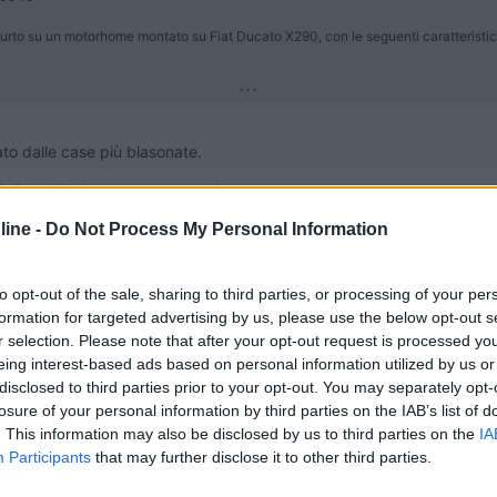
tifurto su un motorhome montato su Fiat Ducato X290, con le seguenti caratteristi
...
sato dalle case più blasonate.
 giudica quello che nemmeno comprende
ine -
Do Not Process My Personal Information
to opt-out of the sale, sharing to third parties, or processing of your per
formation for targeted advertising by us, please use the below opt-out s
NA. Il motivo?
r selection. Please note that after your opt-out request is processed y
eing interest-based ads based on personal information utilized by us or
 ai meno avezzi;
disclosed to third parties prior to your opt-out. You may separately opt-
ni possono essere esclusi anche con la sola chiave originale FIAT (inte
losure of your personal information by third parties on the IAB’s list of
 e serve quindi solo per corredare il secondo mazzo di chiavi (magar
. This information may also be disclosed by us to third parties on the
IA
Participants
that may further disclose it to other third parties.