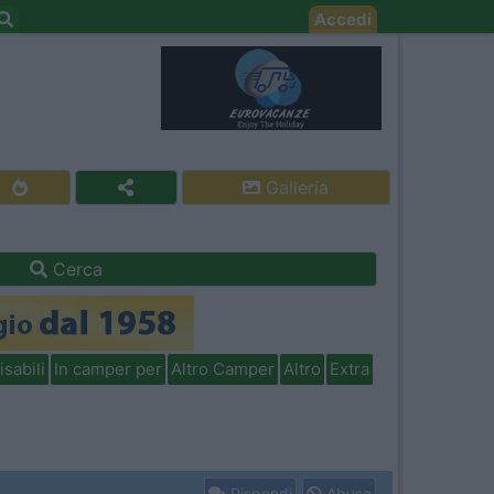
Accedi
Galleria
Cerca
isabili
In camper per
Altro Camper
Altro
Extra
Rispondi
Abuso