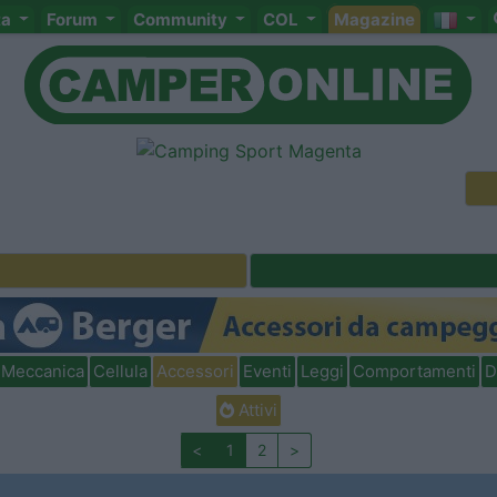
ta
Forum
Community
COL
Magazine
Meccanica
Cellula
Accessori
Eventi
Leggi
Comportamenti
D
Attivi
<
1
2
>