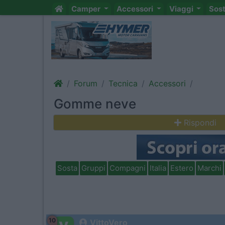
Camper
Accessori
Viaggi
Sos
Forum
Tecnica
Accessori
Gomme neve
Rispondi
Sosta
Gruppi
Compagni
Italia
Estero
Marchi
10
VittoVero