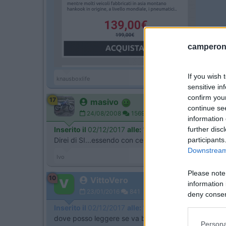
camperonl
If you wish 
knausboxlife
sensitive in
confirm you
17
masivo
continue se
24/08/2008
15690
information 
further disc
Inserito il
02/12/2017
alle:
10:41:31
participants
Direi di SI...essendo con cerchio.
Downstream 
Ivo
Please note
10
VittoVero
information 
23/01/2016
841
deny consent
in below Go
Inserito il
02/12/2017
alle:
17:42:51
dove posso leggere se va bene per il mio furgonato
Persona