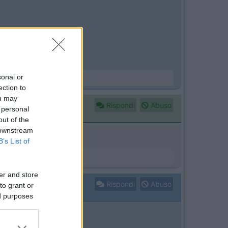
sonal or
ection to
ou may
Rispondi
Abuso
 personal
out of the
 downstream
B’s List of
er and store
Rispondi
Abuso
to grant or
ed purposes