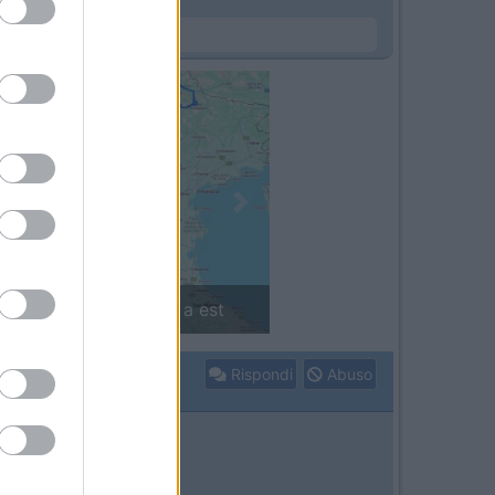
Next
Finlandia in camper: il piccolo sentiero
Rispondi
Abuso