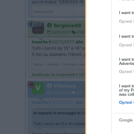
qui mi indica "CERCHIO IN FERRO DUCATO ET68 5 
knausboxlife
I want t
Opted 
9
Sergione66
13/01/2017
4197
I want t
Inserito il
02/12/2017
alle:
23:02:43
Opted 
Tutti i cerchi da 15" e 16" originali Fiat hanno ET68.
5 fori su diametro 118mm per i 15" e 5 fori su diam
I want 
Advertis
Sergio - Genova - Carthago Liner 65LE (Jeegolino)
Opted 
Modificato da Sergione66 il 02/12/2017 alle 23:03:03
10
VittoVero
I want t
of my P
23/01/2016
841
was col
Inserito il
03/12/2017
alle:
00:58:10
Opted 
In risposta al messaggio di
Sergione66
del
02/12/2017
alle
Google 
Tutti i cerchi da 15 e 16 originali Fiat hanno ET68. 5 fori su