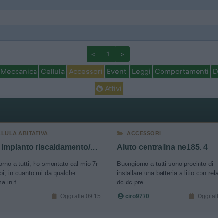
<
1
>
Meccanica
Cellula
Accessori
Eventi
Leggi
Comportamenti
D
Attivi
LLULA ABITATIVA
ACCESSORI
Aiuto impianto riscaldamento/acqua Ecovip 7r
Aiuto centralina ne185. 4
rno a tutti, ho smontato dal mio 7r
Buongiorno a tutti sono procinto di
i, in quanto mi da qualche
installare una batteria a litio con rel
a in f...
dc dc pre...
Oggi alle 09:15
ciro9770
Oggi al