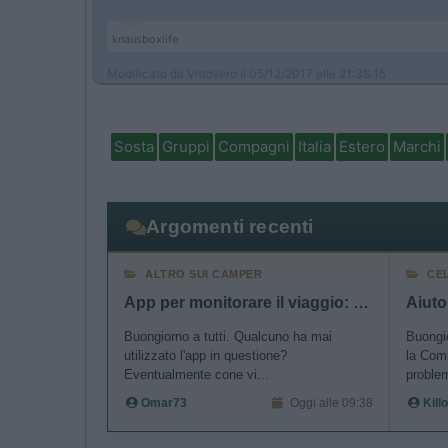
knausboxlife
Modificato da VittoVero il 05/12/2017 alle 21:38:15
Sosta
Gruppi
Compagni
Italia
Estero
Marchi
Argomenti recenti
ALTRO SUI CAMPER
CE
App per monitorare il viaggio: Polarsteps
Buongiorno a tutti. Qualcuno ha mai
Buongio
utilizzato l'app in questione?
la Comb
Eventualmente cone vi...
problem
Omar73
Oggi alle 09:38
Killo