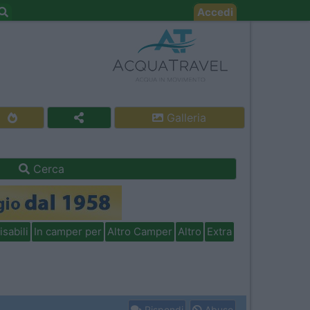
Accedi
Galleria
Cerca
isabili
In camper per
Altro Camper
Altro
Extra
Rispondi
Abuso