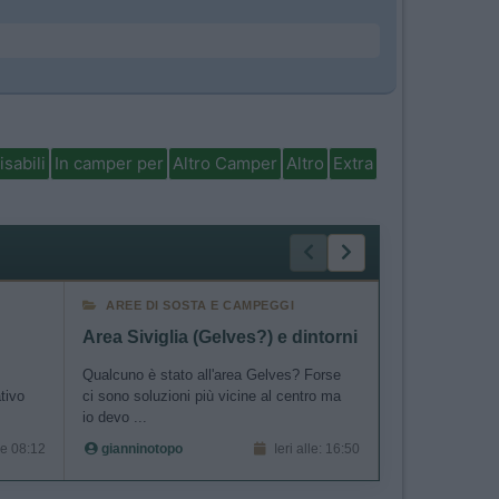
isabili
In camper per
Altro Camper
Altro
Extra
AREE DI SOSTA E CAMPEGGI
AREE DI SO
Area Siviglia (Gelves?) e dintorni
Qualcuno è stato all'area Gelves? Forse
Buongiorno a tu
ativo
ci sono soluzioni più vicine al centro ma
un viaggio in c
io devo ...
Barcellona, siam
le 08:12
gianninotopo
Ieri alle: 16:50
Elisabetta