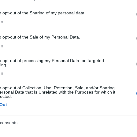
FORI INTERASSE FORI 118MM MOZZO 71,1MM", sono tutti uguali?
o opt-out of the Sharing of my personal data.
In
o opt-out of the Sale of my Personal Data.
In
etro 130mm per i 16"
to opt-out of processing my Personal Data for Targeted
ing.
In
o opt-out of Collection, Use, Retention, Sale, and/or Sharing
ersonal Data that Is Unrelated with the Purposes for which it
lected.
Out
23:02:43
consents
 diametro 118mm per i 15 e 5 fori su diametro 130mm per i 16