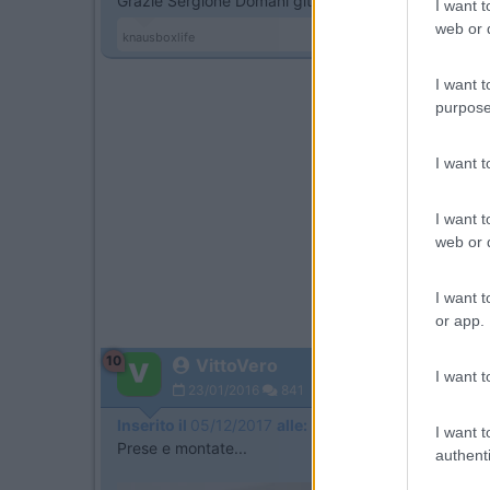
Grazie Sergione Domani gita a Magenta e compro g
I want t
web or d
knausboxlife
I want t
purpose
I want 
I want t
web or d
I want t
or app.
10
VittoVero
I want t
23/01/2016
841
Inserito il
05/12/2017
alle:
21:37:23
I want t
Prese e montate...
authenti