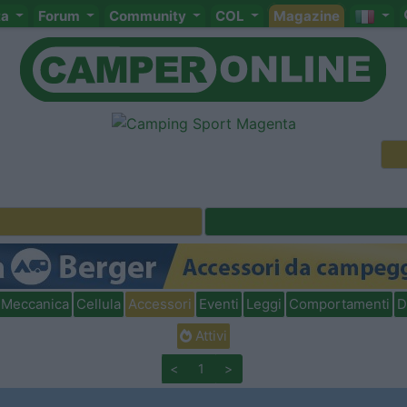
ta
Forum
Community
COL
Magazine
Meccanica
Cellula
Accessori
Eventi
Leggi
Comportamenti
D
Attivi
<
1
>