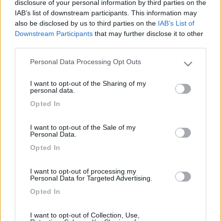
disclosure of your personal information by third parties on the
ciao maanibal, scusa se sono qui ancora a rompere...ma sto
IAB’s list of downstream participants. This information may
montando il pannello e ho due domande da porTi: 1)a causa di
also be disclosed by us to third parties on the
IAB’s List of
mancanza di "spazi" la lunghezza del cavo dal pannello
Downstream Participants
that may further disclose it to other
all'interno cellula è di circa 4 metri (preciso che sto utilizzando
third parties.
cavo singolo da 1x6 mm, è sufficiente?), questo fino alla
batteria o, come dicevi tu, fino alla centralina, è troppo??? 2)il
Personal Data Processing Opt Outs
regolatore è meglio metterlo il più vicino possibile alla batteria o
Please note that this website/app uses one or more Google
al pannello? montato dentro uno stipetto va bene oppure è
services and may gather and store information including but
I want to opt-out of the Sharing of my
meglio in un gavone con più spazio e quindi più areato? grazie
not limited to your visit or usage behaviour. You may click to
personal data.
ancora del tuo prezioso aiuto e buon lavoro bruno
grant or deny consent to Google and its third-party tags to
Opted In
use your data for below specified purposes in below Google
<
1
>
consent section.
I want to opt-out of the Sale of my
Personal Data.
Argomenti recenti
Opted In
VIAGGI ALL'ESTERO
I want to opt-out of processing my
Normandia: strada, varie ed eventuali
Personal Data for Targeted Advertising.
Buongiorno d-daysti Alla fine abbiamo optato per questa meta. Un pò di
Opted In
conseguenza ai be...
mimmo69
29 minuti fa
I want to opt-out of Collection, Use,