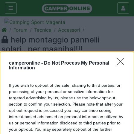
Forum
Tecnica
Accessori
help montaggio pannelli
solari...per maanibal!!!
Galleria
camperonline -
Do Not Process My Personal
Information
Nuovo
Cerca
If you wish to opt-out of the sale, sharing to third parties, or
processing of your personal or sensitive information for
targeted advertising by us, please use the below opt-out
<
1
>
section to confirm your selection. Please note that after your
opt-out request is processed you may continue seeing
21
bruminu
interest-based ads based on personal information utilized by
171
us or personal information disclosed to third parties prior to
your opt-out. You may separately opt-out of the further
Inserito il
07/03/2006
alle:
08:32:01