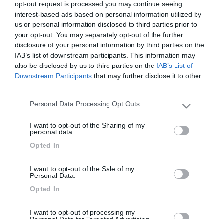
opt-out request is processed you may continue seeing
Il problema non è la gente che non comprende ma la gente che giudica quello
interest-based ads based on personal information utilized by
che nemmeno comprende
us or personal information disclosed to third parties prior to
your opt-out. You may separately opt-out of the further
19
bottastra
disclosure of your personal information by third parties on the
10347
IAB’s list of downstream participants. This information may
Inserito il
23/03/2018
alle:
09:55:43
also be disclosed by us to third parties on the
IAB’s List of
Comincia con l'indicare quanto è alto il tuo garage, perchè ti si
Downstream Participants
that may further disclose it to other
può già dare qualche indicazione, in attesa che qualcuno ti dia
third parties.
una risposta più precisa.
Personal Data Processing Opt Outs
Please note that this website/app uses one or more Google
Giuseppe
services and may gather and store information including but
I want to opt-out of the Sharing of my
not limited to your visit or usage behaviour. You may click to
23
mapalib
personal data.
grant or deny consent to Google and its third-party tags to
16614
Opted In
use your data for below specified purposes in below Google
Inserito il
23/03/2018
alle:
10:28:37
consent section.
scusa ma non puoi chiederlo a tuo cognato?!?
I want to opt-out of the Sale of my
Personal Data.
17
masivo
Opted In
15684
Inserito il
23/03/2018
alle:
13:38:11
I want to opt-out of processing my
Personal Data for Targeted Advertising.