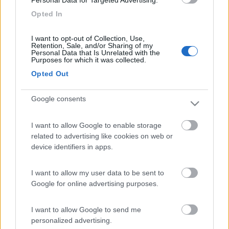
In risposta al messaggio di
mapalib
del
23/03/2018
alle
10:28:37
Opted In
scusa ma non puoi chiederlo a tuo cognato?!?
I want to opt-out of Collection, Use,
Retention, Sale, and/or Sharing of my
...appunto: il cognato lo misura e Ti dice...
Personal Data that Is Unrelated with the
Purposes for which it was collected.
Ivo
Opted Out
Google consents
I want to allow Google to enable storage
related to advertising like cookies on web or
device identifiers in apps.
I want to allow my user data to be sent to
Google for online advertising purposes.
I want to allow Google to send me
T i t a n
personalized advertising.
-