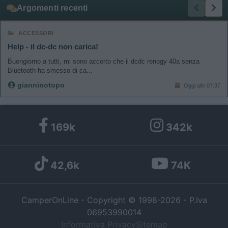
Argomenti recenti
ACCESSORI
Help - il dc-dc non carica!
Buongiorno a tutti, mi sono accorto che il dcdc renogy 40a senza
Bluetooth ha smesso di ca...
gianninotopo
Oggi alle 07:37
169k
342k
42,6k
74K
CamperOnLine - Copyright © 1998-2026 - P.Iva
06953990014
Informativa Privacy
Sitemap