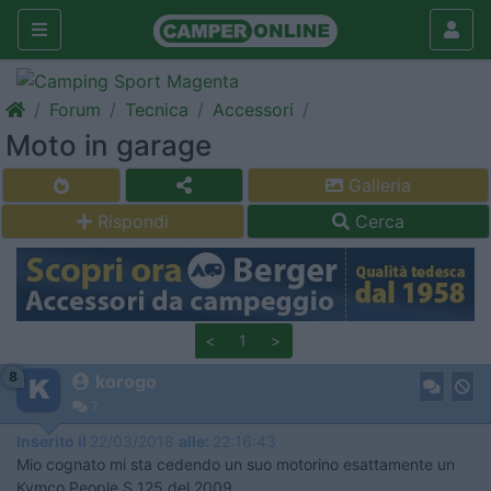
Forum
Tecnica
Accessori
Moto in garage
Galleria
Rispondi
Cerca
<
1
>
8
korogo
7
Inserito il
22/03/2018
alle:
22:16:43
Mio cognato mi sta cedendo un suo motorino esattamente un
Kymco People S 125 del 2009.