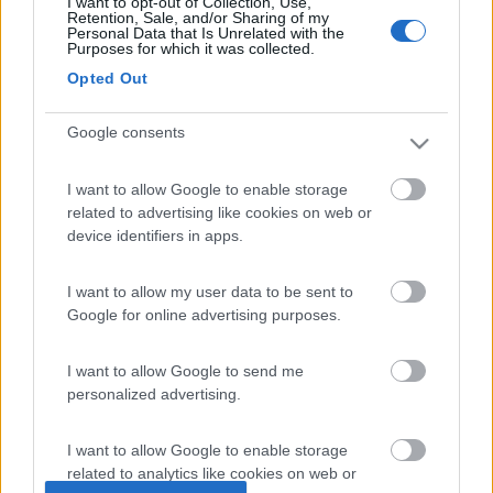
I want to opt-out of Collection, Use,
Retention, Sale, and/or Sharing of my
19
manlazza
Personal Data that Is Unrelated with the
Purposes for which it was collected.
209
Opted Out
Inserito il
25/05/2007
alle:
23:20:47
quote:
Originally posted by benmuss
Google consents
Grazie di cuore finalmente un negozio come si deve. Grazie
infinite era proprio quello che cercavo. Ciao >
I want to allow Google to enable storage
> è un piacere benmuss,davvero
related to advertising like cookies on web or
device identifiers in apps.
I want to allow my user data to be sent to
Google for online advertising purposes.
I want to allow Google to send me
personalized advertising.
I want to allow Google to enable storage
related to analytics like cookies on web or