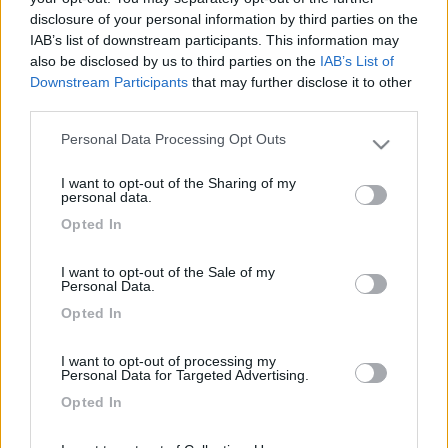
cerniera di chiusura, le rifiniture e tutto il resto. Considera che i
disclosure of your personal information by third parties on the
mobilieri fanno anche cucine e tutto il resto, quindi hanno anche
IAB’s list of downstream participants. This information may
pomelli di ricambio per fornelli ed affini. I prezzi solitamente
also be disclosed by us to third parties on the
IAB’s List of
sono ridicoli, irrisori per questi dettagli. In giro te li farebbero
Downstream Participants
that may further disclose it to other
pagare 6 volte di piu'. Cerca che trovi vedrai. Sono magazzini
third parties.
che solitamente lavorano con chi produce mobili.
19
manlazza
Personal Data Processing Opt Outs
Please note that this website/app uses one or more Google
209
services and may gather and store information including but
I want to opt-out of the Sharing of my
not limited to your visit or usage behaviour. You may click to
Inserito il
24/05/2007
alle:
18:44:46
personal data.
grant or deny consent to Google and its third-party tags to
salve benmuss,cerca qua
Opted In
use your data for below specified purposes in below Google
http://www.starlightdelta.com
consent section.
. comunque nella home page di COL troverai nella sezione
I want to opt-out of the Sale of my
Personal Data.
come attrezzarsi-accessori c'è' la lista dei rivenditori e
allestitori.ciao manrico
Opted In
benmuss
I want to opt-out of processing my
-
Personal Data for Targeted Advertising.
Inserito il
24/05/2007
alle:
19:05:21
Opted In
Grazie di cuore finalmente un negozio come si deve. Grazie
infinite era proprio quello che cercavo. Ciao