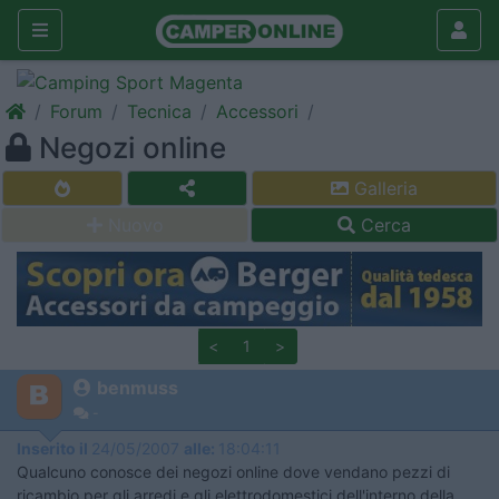
Forum
Tecnica
Accessori
Negozi online
Galleria
Nuovo
Cerca
<
1
>
benmuss
-
Inserito il
24/05/2007
alle:
18:04:11
Qualcuno conosce dei negozi online dove vendano pezzi di
ricambio per gli arredi e gli elettrodomestici dell'interno della