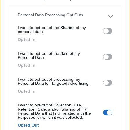
-
third parties.
Inserito il
05/07/2017
alle:
21:44:03
Personal Data Processing Opt Outs
Please note that this website/app uses one or more Google
Prima cosa quelli che chiami e misuri non sono Ah ma A è basta.
services and may gather and store information including but
La prova con la lampadina è una prova molto valida ma non hai
I want to opt-out of the Sharing of my
not limited to your visit or usage behaviour. You may click to
misurato la tensione quando la lampada è collegata.
personal data.
grant or deny consent to Google and its third-party tags to
Se lo fai e riferisci è meglio.comunque le cose sono solo due :
Opted In
use your data for below specified purposes in below Google
1 hai una resistenza di contatto .
consent section.
2 pannello guasto o sporchissimo (forse)
I want to opt-out of the Sale of my
Personal Data.
curega231
Opted In
-
Inserito il
06/07/2017
alle:
00:24:20
I want to opt-out of processing my
Scusa cosa sarebbe una resistenza di contatto?
Personal Data for Targeted Advertising.
Opted In
I want to opt-out of Collection, Use,
Retention, Sale, and/or Sharing of my
Personal Data that Is Unrelated with the
Purposes for which it was collected.
Opted Out