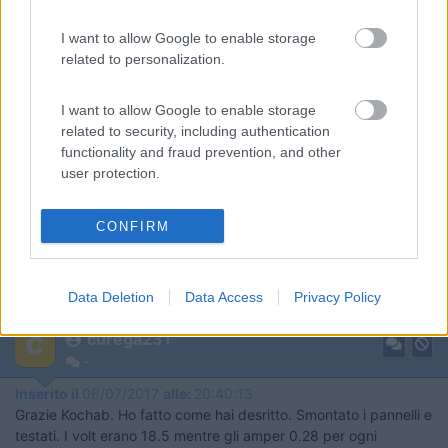
andrebbe cercato dal regolatore in giù.
Se invece il valore dovesse essere molto basso, il problema
I want to allow Google to enable storage
potrebbe essere nelle giunture dei cavi che si sono ossidate
related to personalization.
(sopra si parlava infatti di resistenza di contatto) anche i diodi
di blocco andrebbero visti (sempre che siano stati installati).
È abbastanza improbabile che i pannelli siano a fine vita, la loro
I want to allow Google to enable storage
vita produttiva è di almeno venti anni. Ho anch'io il dubbio che
related to security, including authentication
si tratti di falsi contatti, l'unica maniera di togliersi il dubbio è
functionality and fraud prevention, and other
fare delle prove.
user protection.
A prposito di prove, ti do il link di un sito dove spiegano come
fare test con mezzi semplici sui pannelli.
CONFIRM
Clicca qui
Un saluto
Data Deletion
Data Access
Privacy Policy
Alberto
curega231
-
Inserito il
06/07/2017
alle:
20:40:13
Grazie Kochab. Ho fatto come hai desritto. Smontato i pannelli e
testati. I volt erano 18.5 mentre gli amper 0.28 per ogni