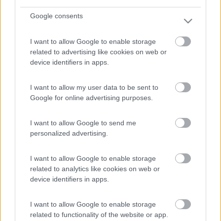
Google consents
I want to allow Google to enable storage
related to advertising like cookies on web or
20
Kochab
device identifiers in apps.
1095
I want to allow my user data to be sent to
Inserito il
06/07/2017
alle:
06:55:15
Google for online advertising purposes.
Se hai un tester con la portata di 10 A (normalmente è in un
ingresso separato) puoi provare la corrente di cortocircuito del
pannello. È molto semplice farlo e dice molto sullo stato di
I want to allow Google to send me
salute del pannello stesso.
personalized advertising.
In pratica, invece di usare una lampadina come hai fatto, usi il
tester nella portata di corrente più alta. Non temere per il
I want to allow Google to enable storage
cortocircuito, i pannelli fotovoltaici sono gli unici generatori che
related to analytics like cookies on web or
puoi mettere in corto senza causare danni.
device identifiers in apps.
Il valore che leggerai sarà sicuramente inferiore al valore di
targa, prima di tutto per l'esposizione che non sarà
perpendicolare ai raggi solari, ma comunque il valore dovrebbe
I want to allow Google to enable storage
essere simile al valore dichiarato. In questo caso il problema
related to functionality of the website or app.