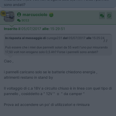
sono andati?
18
marcucciolo
9053
Inserito il
05/07/2017
alle:
15:29:51
In risposta al messaggio di
curega231
del
05/07/2017
alle
15:25:24
Può essere che i miei due pannelli solari da 55 watt l'uno pur misurando
17,50 volt non erogano solo 0,5 Ah? Forse i pannelli sono andati?
Ciao ,
i pannelli caricano solo se le batterie chiedono energia ,
altrimenti restano in stand by
Il voltaggio di c.a 18V a circuito chiuso è in linea con quel tipo di
pannello , cosiddetto a " 12V " o " da camper "
Prova ad accendere un po' di utilizzatori e rimisura