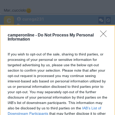
Mar..cucciolo
curega231
-
Inserito il
05/07/2017
alle:
17:52:58
camperonline -
Do Not Process My Personal
Ciao marcucciolo. In pratica il display dei pannelli mi indicava
Information
che caricavano solo 0,6 Ah anche se le batterie dei servizi
avevano bisogno di ricarica. Allora per escludere che il
If you wish to opt-out of the sale, sharing to third parties, or
problema fosse il regolatore oggi, che c'era parecchio sole, ho
processing of your personal or sensitive information for
misurato la tensione che veniva fuori dai cavi diretti del pannello
targeted advertising by us, please use the below opt-out
(senza passare dal regolatore). Mi segnavano come ho detto
section to confirm your selection. Please note that after your
17,50 volt.. Poi, per misurare quanti Ah che generavano i
opt-out request is processed you may continue seeing
pannelli, ho collegato gli stessi cavi a una lampadina 12 volt da
interest-based ads based on personal information utilized by
10 watt circa e quasi non si accendeva. Quindi non capisco
us or personal information disclosed to third parties prior to
una cosa:
your opt-out. You may separately opt-out of the further
* un pannello anche se segna 17,5 volt può essere comunque
disclosure of your personal information by third parties on the
usurato in quanto non genera gli Ah per la ricarica ?
IAB’s list of downstream participants. This information may
* mi conviene cambiarli?
also be disclosed by us to third parties on the
IAB’s List of
T i t a n
Downstream Participants
that may further disclose it to other