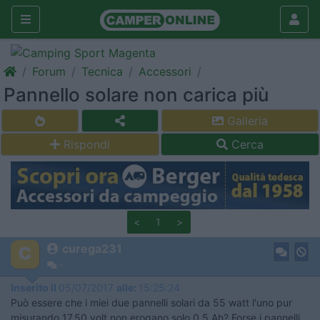
Forum
Tecnica
Accessori
Pannello solare non carica più
Galleria
Rispondi
Cerca
<
1
>
curega231
-
Inserito il
05/07/2017
alle:
15:25:24
Può essere che i miei due pannelli solari da 55 watt l'uno pur
misurando 17,50 volt non erogano solo 0,5 Ah? Forse i pannelli