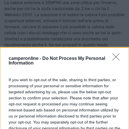
La cabina anteriore è SEMPRE una zona critica per l'inverno,
anche per chi ha la stufa tradizionale da 3 kw o chi ha il
Webasto 3500. La soluzione è di isolare la cabina il più possibile
(coperture esterne), attivare il ricircolo dell'aria prima di
fermarsi, cercare di separare il più possibile la cabina dalla
cellula (con i dovuti tendeggi che ci sono anche se hai la semi-
dinette) e possibilmente canalizzare una bocchetta del
riscaldamento anche lì. Se non procedi in questo modo,
cambiando il Webasto, secondo me, ottieni solamente il risultato
di aumentare la capacità di riscaldamento, ma per riscaldare
camperonline -
Do Not Process My Personal
Information
decentemente la cabina (senza magari riuscirci) dovresti a
questo punto surriscaldare la cellula. Il problema fondamentale
della cabina è il fatto di essere piena di ponti termici e sarà
If you wish to opt-out of the sale, sharing to third parties, or
sempre comunque la parte più fredda del tuo camper. Ciao.
processing of your personal or sensitive information for
Emiliano
targeted advertising by us, please use the below opt-out
22
sport15
section to confirm your selection. Please note that after your
13164
opt-out request is processed you may continue seeing
interest-based ads based on personal information utilized by
Inserito il
05/07/2006
alle:
14:47:16
us or personal information disclosed to third parties prior to
Ciao Emiliano,scusami, ma non concordo affatto con quello che
your opt-out. You may separately opt-out of the further
dici. Se l'impianto è ben fatto,cioè se vengono messe le
disclosure of your personal information by third parties on the