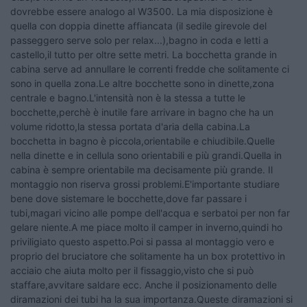
dovrebbe essere analogo al W3500. La mia disposizione è
quella con doppia dinette affiancata (il sedile girevole del
passeggero serve solo per relax...),bagno in coda e letti a
castello,il tutto per oltre sette metri. La bocchetta grande in
cabina serve ad annullare le correnti fredde che solitamente ci
sono in quella zona.Le altre bocchette sono in dinette,zona
centrale e bagno.L'intensità non è la stessa a tutte le
bocchette,perchè è inutile fare arrivare in bagno che ha un
volume ridotto,la stessa portata d'aria della cabina.La
bocchetta in bagno è piccola,orientabile e chiudibile.Quelle
nella dinette e in cellula sono orientabili e più grandi.Quella in
cabina è sempre orientabile ma decisamente più grande. Il
montaggio non riserva grossi problemi.E'importante studiare
bene dove sistemare le bocchette,dove far passare i
tubi,magari vicino alle pompe dell'acqua e serbatoi per non far
gelare niente.A me piace molto il camper in inverno,quindi ho
priviligiato questo aspetto.Poi si passa al montaggio vero e
proprio del bruciatore che solitamente ha un box protettivo in
acciaio che aiuta molto per il fissaggio,visto che si può
staffare,avvitare saldare ecc. Anche il posizionamento delle
diramazioni dei tubi ha la sua importanza.Queste diramazioni si