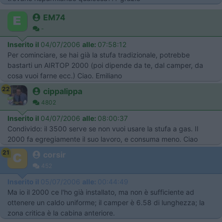
EM74
-
Inserito il
04/07/2006
alle:
07:58:12
Per cominciare, se hai già la stufa tradizionale, potrebbe
bastarti un AIRTOP 2000 (poi dipende da te, dal camper, da
cosa vuoi farne ecc.) Ciao. Emiliano
22
cippalippa
4802
Inserito il
04/07/2006
alle:
08:00:37
Condivido: il 3500 serve se non vuoi usare la stufa a gas. Il
2000 fa egregiamente il suo lavoro, e consuma meno. Ciao
21
corsir
452
Inserito il
05/07/2006
alle:
00:44:49
Ma io il 2000 ce l'ho già installato, ma non è sufficiente ad
ottenere un caldo uniforme; il camper è 6.58 di lunghezza; la
zona critica è la cabina anteriore.