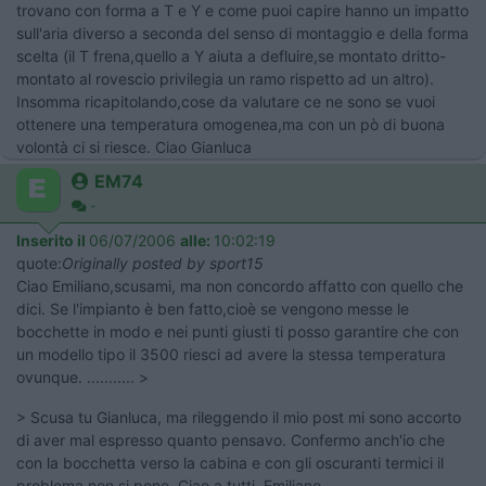
trovano con forma a T e Y e come puoi capire hanno un impatto
sull'aria diverso a seconda del senso di montaggio e della forma
scelta (il T frena,quello a Y aiuta a defluire,se montato dritto-
montato al rovescio privilegia un ramo rispetto ad un altro).
Insomma ricapitolando,cose da valutare ce ne sono se vuoi
ottenere una temperatura omogenea,ma con un pò di buona
volontà ci si riesce. Ciao Gianluca
EM74
-
Inserito il
06/07/2006
alle:
10:02:19
quote:
Originally posted by sport15
Ciao Emiliano,scusami, ma non concordo affatto con quello che
dici. Se l'impianto è ben fatto,cioè se vengono messe le
bocchette in modo e nei punti giusti ti posso garantire che con
un modello tipo il 3500 riesci ad avere la stessa temperatura
ovunque. ........... >
> Scusa tu Gianluca, ma rileggendo il mio post mi sono accorto
di aver mal espresso quanto pensavo. Confermo anch'io che
con la bocchetta verso la cabina e con gli oscuranti termici il
problema non si pone. Ciao a tutti. Emiliano