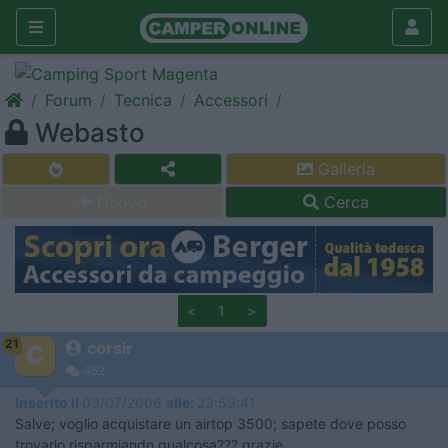
Forum
Tecnica
Accessori
Webasto
Galleria
Nuovo
Cerca
<
1
>
21
corsir
452
Inserito il
03/07/2006
alle:
23:59:41
Salve; voglio acquistare un airtop 3500; sapete dove posso
trovarlo risparmiando qualcosa??? grazie