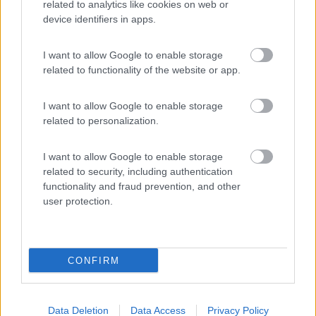
related to analytics like cookies on web or
174
device identifiers in apps.
Inserito il
05/01/2017
alle:
09:40:48
Mi consigliano questo oggetto, che ne pensate?
I want to allow Google to enable storage
related to functionality of the website or app.
https://www.amazon.it/Alfa-WiFi...
I want to allow Google to enable storage
related to personalization.
- - - - - - - - - - - - - - - - - - - - - - - - Elvis in London- Drive
I want to allow Google to enable storage
safely!
related to security, including authentication
functionality and fraud prevention, and other
19
ciano46
user protection.
728
Inserito il
05/01/2017
alle:
09:44:18
Per questo argomento, avevo messo da parte questi riferimenti
CONFIRM
:
https://www.amazon.it/802-11g-g...
e, per l'antenna:
Data Deletion
Data Access
Privacy Policy
https://www.amazon.it/TL-ANT242...