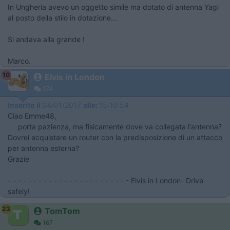
In Ungheria avevo un oggetto simile ma dotato di antenna Yagi
al posto della stilo in dotazione...
Si andava alla grande !
Marco.
10
Elvis in London
174
Inserito il
04/01/2017
alle:
15:10:54
Ciao Emme48,
porta pazienza, ma fisicamente dove va collegata l'antenna?
Dovrei acquistare un router con la predisposizione di un attacco
per antenna esterna?
Grazie
- - - - - - - - - - - - - - - - - - - - - - - - Elvis in London- Drive
safely!
23
TomTom
167