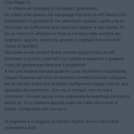
Ciao Ragazzi,
vi chiedo un consiglio a voi esperti giramondo,
ho notato che spesso nei campeggi troviamo la wifi libera (con
inserimento di password) ma altrettanto spesso capita che la
ricezione sia sufficiente al di fuori del camper e non dentro (io
ho un mezzo in alluminio e forse è il motivo della perdita del
segnale), oppure, ancor più spesso in segnale è buono solo
vicino ai ripetitori.
Voi come avete risolto? Avete trovato qualche tipo di wifi
extender o accces point wifi con antenna separata o qualche
cosa del genere per risolvere il problema?
A me piacerebbe trovare qualche cosa facilmente instanllabile,
magari fissando sul tetto un'antenna omnidirezionale collegata
ad un access point che si possa configurare magari con un app
apposita dal telefonino. Con me in camper non ho mai il
computer, ma non saprei come impostare le eventuali password
senza pc in un classico access point da casa che credo si
possa configurare solo via cavo.
Vi ringrazio e vi auguro un Sereno Nuovo Anno e tanti tanti
chilometri a tutti.