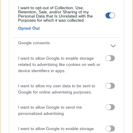
Lorenzo
I want to opt-out of Collection, Use,
Retention, Sale, and/or Sharing of my
19
Rascal
Personal Data that Is Unrelated with the
Purposes for which it was collected.
5804
Opted Out
Inserito il
05/01/2017
alle:
09:32:18
In risposta al messaggio di
TomTom
del
04/01/2017
alle
15:19:25
Google consents
Tutta sta roba vuole collegarsi ad un PC. La domanda era se esiste
qualcosa per aumentare il segnale al telefonino senza passare dal PC e
I want to allow Google to enable storage
mi pare che siam messi male A. Viagiar descanta, ma se te parti mona, te
related to advertising like cookies on web or
torni mona.
device identifiers in apps.
Allora ti serve un ripetitore wifi che amplifica ed estende la
I want to allow my user data to be sent to
copertura del segnale, tieni però presente che per farlo andare
Google for online advertising purposes.
ti serve la corrente in oltre se ne potrebbero avvantaggiarsi
anche i tuoi vicini che capterebbero il segnale emesso dal tuo
I want to allow Google to send me
ripetitore. Comunque il camper è sempre una scatola quindi per
personalized advertising.
avere il massimo devi sempre mettere questi aggeggi
all'esterno, ciaoo.
I want to allow Google to enable storage
10
Elvis in London