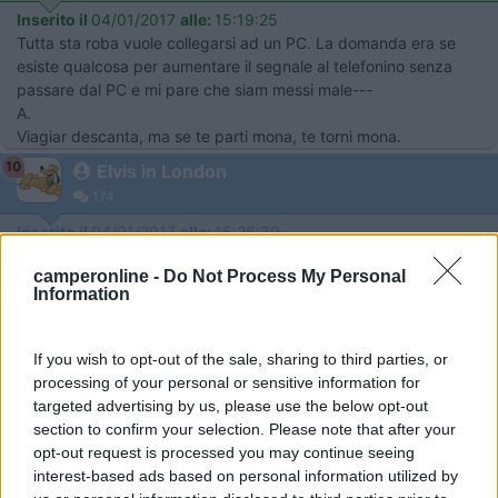
Inserito il
04/01/2017
alle:
15:19:25
Tutta sta roba vuole collegarsi ad un PC. La domanda era se
esiste qualcosa per aumentare il segnale al telefonino senza
passare dal PC e mi pare che siam messi male---
A.
Viagiar descanta, ma se te parti mona, te torni mona.
10
Elvis in London
174
Inserito il
04/01/2017
alle:
15:26:30
Esatto TomTom,
camperonline -
Do Not Process My Personal
vorrei posizionare un'antenna omnidirezionale sul tetto del
Information
camper e collegarla ad una "scatoletta" che mi permetta di
navigare bene anche dall'interno del camper.
In varie situazioni mi son trovato che esternamente il telefonino
If you wish to opt-out of the sale, sharing to third parties, or
si connetteva a internet ed una volta entrato in camper perdevo
processing of your personal or sensitive information for
il segnale o forse dal camper era il mio telefonino non più in
targeted advertising by us, please use the below opt-out
grado di far arrivare il prorio segnale agli access point del
section to confirm your selection. Please note that after your
campeggio...
opt-out request is processed you may continue seeing
interest-based ads based on personal information utilized by