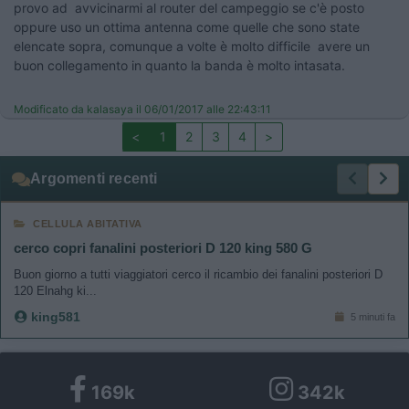
provo ad avvicinarmi al router del campeggio se c'è posto
oppure uso un ottima antenna come quelle che sono state
elencate sopra, comunque a volte è molto difficile avere un
buon collegamento in quanto la banda è molto intasata.
Modificato da kalasaya il 06/01/2017 alle 22:43:11
<
1
2
3
4
>
Argomenti recenti
CELLULA ABITATIVA
cerco copri fanalini posteriori D 120 king 580 G
Buon giorno a tutti viaggiatori cerco il ricambio dei fanalini posteriori D
120 Elnahg ki...
king581
5 minuti fa
169k
342k