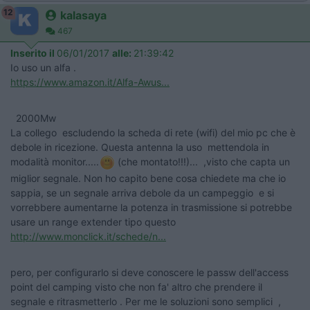
12
kalasaya
467
Inserito il
06/01/2017
alle:
21:39:42
Io uso un alfa .
https://www.amazon.it/Alfa-Awus...
2000Mw
La collego escludendo la scheda di rete (wifi) del mio pc che è
debole in ricezione. Questa antenna la uso mettendola in
modalità monitor.....
(che montato!!!)... ,visto che capta un
miglior segnale. Non ho capito bene cosa chiedete ma che io
sappia, se un segnale arriva debole da un campeggio e si
vorrebbere aumentarne la potenza in trasmissione si potrebbe
usare un range extender tipo questo
http://www.monclick.it/schede/n...
pero, per configurarlo si deve conoscere le passw dell'access
point del camping visto che non fa' altro che prendere il
segnale e ritrasmetterlo . Per me le soluzioni sono semplici ,