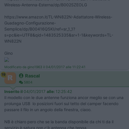
Wireless-Antenna-Esterna/dp/B002SZEOLG
https://www.amazon.it/TL-WN822N-Adattatore-Wireless-
Guadagno-Configurazione-
Semplice/dp/B00416Q5KI/ref=sr_1_1?
s=pc&ie=UTF8&qid=1483525335&sr=1-1&keywords=TL-
WN822N
Gino
Modificato da gino1963 il 04/01/2017 alle 11:22:41
19
Rascal
5804
Inserito il
04/01/2017
alle:
12:25:42
Il modello con le due antenne funziona ancor meglio se con una
prolunga USB lo posizioni fuori sul tetto del camper facendo
passare il filo in un angolo della finestra, ciaoo.
NB è chiaro pero che se la banda disponibile da chi ti da il
servizio è satura non c'è antenna che tenga