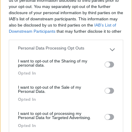
us or personal information disclosed to third parties prior to
your opt-out. You may separately opt-out of the further
disclosure of your personal information by third parties on the
IAB’s list of downstream participants. This information may
- - - - - - - - - - - - - - - - - - - - - - - - Elvis in London- Drive
also be disclosed by us to third parties on the
IAB’s List of
safely!
Downstream Participants
that may further disclose it to other
third parties.
15
lordana
1539
Personal Data Processing Opt Outs
Please note that this website/app uses one or more Google
Inserito il
04/01/2017
alle:
18:23:15
services and may gather and store information including but
I want to opt-out of the Sharing of my
not limited to your visit or usage behaviour. You may click to
personal data.
In risposta al messaggio di
Elvis in London
del
04/01/2017
alle
grant or deny consent to Google and its third-party tags to
15:26:30
Opted In
use your data for below specified purposes in below Google
consent section.
Esatto TomTom, vorrei posizionare un'antenna omnidirezionale sul
I want to opt-out of the Sale of my
tetto del camper e collegarla ad una scatoletta che mi permetta di
Personal Data.
navigare bene anche dall'interno del camper. In varie situazioni mi son
trovato
Opted In
...
I want to opt-out of processing my
Personal Data for Targeted Advertising.
Cambia cellulare.......Se hai segnale fuori dal camper devi averlo
Opted In
anche dentro.