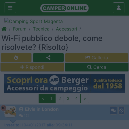
Forum
Tecnica
Accessori
Wi-Fi pubblico debole, come
risolvete? {Risolto}
Galleria
Rispondi
Cerca
<
1
2
3
4
>
10
Elvis in London
174
Inserito il
04/01/2017
alle:
09:34:11