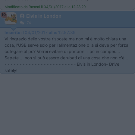
Modificato da Rascal il 04/01/2017 alle 12:28:29
10
Elvis in London
174
Inserito il
04/01/2017
alle:
12:57:39
Vi ringrazio delle vostre risposte ma non mi è molto chiara una
cosa, l'USB serve solo per l'alimentazione o la si deve per forza
collegare al pc? Vorrei evitare di portarmi il pc in camper....
Sapete ... non si può essere derubati di una cosa che non c'è...
- - - - - - - - - - - - - - - - - - - - - - - - Elvis in London- Drive
safely!