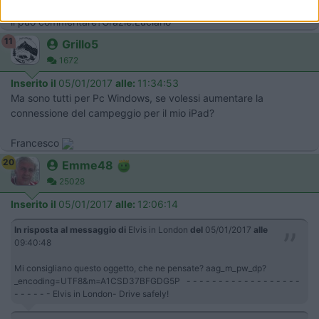
li può commentare?Grazie.Luciano
11
Grillo5
1672
Inserito il
05/01/2017
alle:
11:34:53
Ma sono tutti per Pc Windows, se volessi aumentare la
connessione del campeggio per il mio iPad?
Francesco
20
Emme48
25028
Inserito il
05/01/2017
alle:
12:06:14
In risposta al messaggio di
Elvis in London
del
05/01/2017
alle
09:40:48
Mi consigliano questo oggetto, che ne pensate? aag_m_pw_dp?
_encoding=UTF8&m=A1CSD37BFGDG5P - - - - - - - - - - - - - - - - - -
- - - - - - Elvis in London- Drive safely!