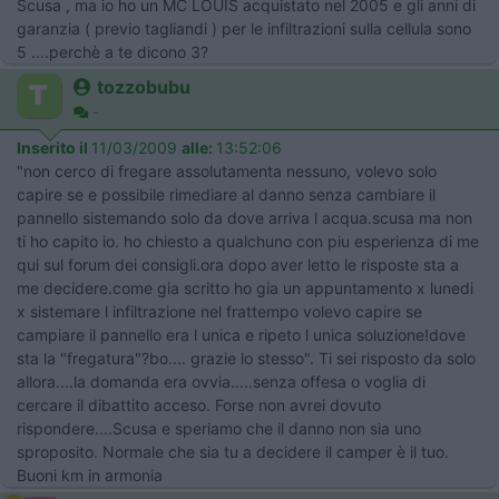
Scusa , ma io ho un MC LOUIS acquistato nel 2005 e gli anni di
garanzia ( previo tagliandi ) per le infiltrazioni sulla cellula sono
5 ....perchè a te dicono 3?
tozzobubu
-
Inserito il
11/03/2009
alle:
13:52:06
"non cerco di fregare assolutamenta nessuno, volevo solo
capire se e possibile rimediare al danno senza cambiare il
pannello sistemando solo da dove arriva l acqua.scusa ma non
ti ho capito io. ho chiesto a qualchuno con piu esperienza di me
qui sul forum dei consigli.ora dopo aver letto le risposte sta a
me decidere.come gia scritto ho gia un appuntamento x lunedi
x sistemare l infiltrazione nel frattempo volevo capire se
campiare il pannello era l unica e ripeto l unica soluzione!dove
sta la "fregatura"?bo.... grazie lo stesso". Ti sei risposto da solo
allora....la domanda era ovvia.....senza offesa o voglia di
cercare il dibattito acceso. Forse non avrei dovuto
rispondere....Scusa e speriamo che il danno non sia uno
sproposito. Normale che sia tu a decidere il camper è il tuo.
Buoni km in armonia