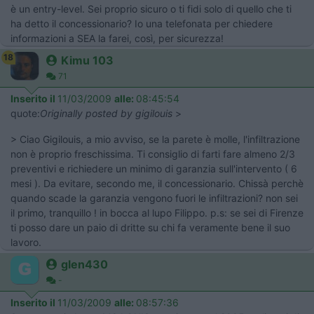
è un entry-level. Sei proprio sicuro o ti fidi solo di quello che ti
ha detto il concessionario? Io una telefonata per chiedere
informazioni a SEA la farei, così, per sicurezza!
18
Kimu 103
71
Inserito il
11/03/2009
alle:
08:45:54
quote:
Originally posted by gigilouis
>
> Ciao Gigilouis, a mio avviso, se la parete è molle, l'infiltrazione
non è proprio freschissima. Ti consiglio di farti fare almeno 2/3
preventivi e richiedere un minimo di garanzia sull'intervento ( 6
mesi ). Da evitare, secondo me, il concessionario. Chissà perchè
quando scade la garanzia vengono fuori le infiltrazioni? non sei
il primo, tranquillo ! in bocca al lupo Filippo. p.s: se sei di Firenze
ti posso dare un paio di dritte su chi fa veramente bene il suo
lavoro.
glen430
-
Inserito il
11/03/2009
alle:
08:57:36