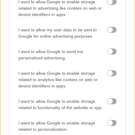
I want to allow Google to enable storage
tozzobubu
related to advertising like cookies on web or
device identifiers in apps.
-
Inserito il
10/03/2009
alle:
16:09:49
I want to allow my user data to be sent to
ma vorrei provare a riasciugare l infiltrazione in questa
Google for online advertising purposes.
settimana per evitare un imbarazzante cifra x sostituire il
pannello. Scusa non per polemica ma a me una cosa del genere
non sembra normale, il camper è il tuo e cerchi di "fregare" il
I want to allow Google to send me
riparatore asciugandolo per bene per far si che il lavoro e la
personalized advertising.
cifra siano contenute...cosi' come poi sarà la riparazione
contenuta e scadente... Se sta Bene a te sta bene a tutti. Senza
I want to allow Google to enable storage
rancore ma o non ho capito bene cosa volevi dire, ....o....giochi
related to analytics like cookies on web or
col tuo camper. Consiglio personale: come ti è stato detto
device identifiers in apps.
anche da altri, fallo riparare come si deve visto che è
nuovo(2005). Per la spesa Amen. Saluti
I want to allow Google to enable storage
gigilouis
related to functionality of the website or app.
-
Inserito il
10/03/2009
alle:
20:28:27
I want to allow Google to enable storage
non cerco di fregare assolutamenta nessuno, volevo solo capire
related to personalization.
se e possibile rimediare al danno senza cambiare il pannello