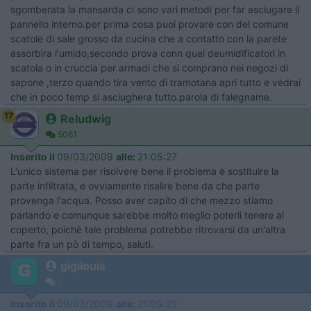
sgomberata la mansarda ci sono vari metodi per far asciugare il
pannello interno.per prima cosa puoi provare con del comune
scatole di sale grosso da cucina che a contatto con la parete
assorbira l'umido,secondo prova conn quei deumidificatori in
scatola o in cruccia per armadi che si comprano nei negozi di
sapone ,terzo quando tira vento di tramotana apri tutto e vedrai
che in poco temp si asciughera tutto.parola di falegname.
17
Reludwig
5061
Inserito il
09/03/2009
alle:
21:05:27
L'unico sistema per risolvere bene il problema è sostituire la
parte infiltrata, e ovviamente risalire bene da che parte
provenga l'acqua. Posso aver capito di che mezzo stiamo
parlando e comunque sarebbe molto meglio poterli tenere al
coperto, poichè tale problema potrebbe ritrovarsi da un'altra
parte fra un pò di tempo, saluti.
gigilouis
-
Inserito il
09/03/2009
alle:
21:09:22