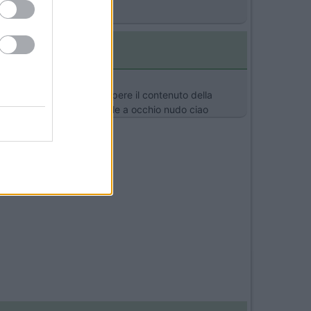
almente in estate...
ma che cavolo vi serve sapere il contenuto della
 quando in uso e ben visibile a occhio nudo ciao