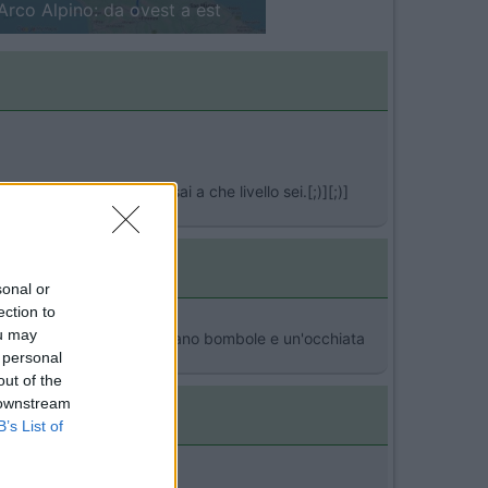
in camper: il piccolo sentiero
agnato c'è gas quindi sai a che livello sei.[;)][;)]
sonal or
ection to
ou may
n uso. Bastava aprire il vano bombole e un'occhiata
 personal
eva il resto. [;)]alvaro
out of the
 downstream
B’s List of