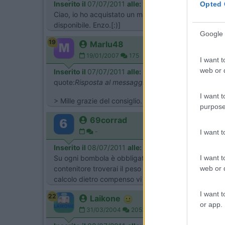
Inserito il
07/07/2011
alle:
10:13:42
Opted 
Ciao, io ho acquistato un manometro che si interpone
disponibile. Enzo.[:)]
Google 
19
Marlu48
19/01/2007
175
I want t
web or d
Inserito il
07/07/2011
alle:
13:39:59
quote:
Risposta al messaggio di alva.it inserito in d
I want t
> Mille grazie del consiglio. Proverò se a me in altezza
purpose
69corrad
-
I want 
Inserito il
08/07/2011
alle:
15:08:53
I want t
Su ogni bombola è obbligatorio che venga riportato il
web or d
contenitore troverai il peso della bombola. Il metodo
calcolo dietro compenso vi posso dire quanto pesa 
I want t
22
Laikone
or app.
31/03/2004
20533