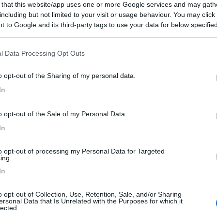
 that this website/app uses one or more Google services and may gath
including but not limited to your visit or usage behaviour. You may click 
cia pesapersone meccanica per lo stesso uso. Ma come si comporta l
 to Google and its third-party tags to use your data for below specifi
molto comoda per la schiena. Saluti luigi
ogle consent section.
l Data Processing Opt Outs
o opt-out of the Sharing of my personal data.
 data 06/07/2011 21:56:42 (
Visualizza messaggio in nuova finestra
)
>
In
sione interna non si stara con il peso della bombola: è tarata per mag
ausa la scarsa altezza del vano. [;)]alvaro
o opt-out of the Sale of my Personal Data.
In
to opt-out of processing my Personal Data for Targeted
ing.
ne approssimativa, ci sono bilance con gradazione da 1kg altre 500g a
In
ilance.
o opt-out of Collection, Use, Retention, Sale, and/or Sharing
ersonal Data that Is Unrelated with the Purposes for which it
lected.