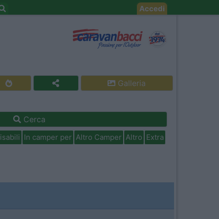
Accedi
Galleria
Cerca
isabili
In camper per
Altro Camper
Altro
Extra