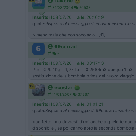
Laikone
31/03/2004
20533
Inserito il
08/07/2011
alle:
20:10:19
quote:
Risposta al messaggio di ecostar inserito in
> meno male che non sono solo...[:D]
69corrad
-
Inserito il
09/07/2011
alle:
00:17:13
Per il GPL 1Kg = 1,97 litri = 0,2584m3 dunque 1m3 =
sostituzione della bombola prima del nuovo viaggio 
19
ecostar
11/01/2007
37387
Inserito il
09/07/2011
alle:
01:01:21
quote:
Risposta al messaggio di 69corrad inserito i
>perfetto , ma dovresti dirmi anche a quele temperatu
disponibile , se poi canno apro la seconda bombola 