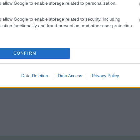
o allow Google to enable storage related to personalization.
milligrammi di gas manca dalla bombola è un grosso problema... speci
o allow Google to enable storage related to security, including
cation functionality and fraud prevention, and other user protection.
 gas in fase gassosa [:)] , se poi ci azzecchi mi paghi un caffè [8D] 
i per quella invernale ma con il freddo e gelo il livello della bombola
CONFIRM
Data Deletion
Data Access
Privacy Policy