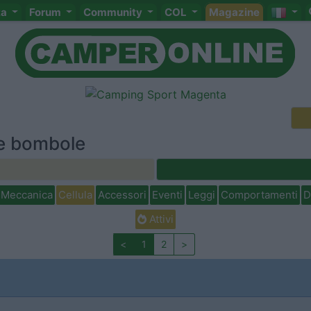
ta
Forum
Community
COL
Magazine
le bombole
Meccanica
Cellula
Accessori
Eventi
Leggi
Comportamenti
D
Attivi
<
1
2
>