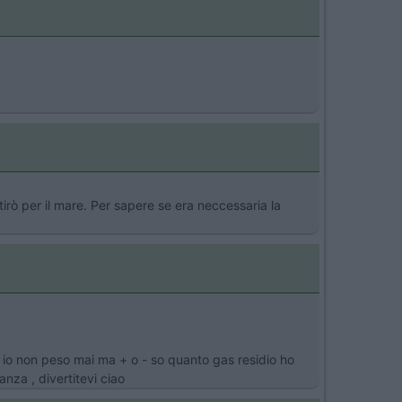
rò per il mare. Per sapere se era neccessaria la
tè io non peso mai ma + o - so quanto gas residio ho
za , divertitevi ciao