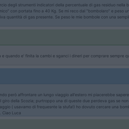
cio degli strumenti indicatori della percentuale di gas residuo nella 
nico" con portata fino a 40 Kg. Se mi reco dal "bombolaro" e peso u
iva quantità di gas presente. Se peso le mie bombole con una semplice
 e quando e' finita la cambi e sganci i dineri per comprare sempre qu
ndo però affrontare un lungo viaggio all'estero mi piacerebbe sapere
l giro della Scozia; purtroppo una di queste due perdeva gas se non 
aggio ( usavamo di frequesnte la stufa!) ho dovuto cercare una bombo
.. Ciao Luca