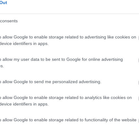
Out
 la bombola ed il regolatore,con pochi euro ho risolto il problema ed
consents
o allow Google to enable storage related to advertising like cookies on
evice identifiers in apps.
ata 06/07/2011 22:54:16 (
Visualizza messaggio in nuova finestra
)
>
o allow my user data to be sent to Google for online advertising
 ci stà. Saluti luigi
s.
to allow Google to send me personalized advertising.
o allow Google to enable storage related to analytics like cookies on
 peso del solo contenitore. Se guardi nella targhetta in plastica dove 
evice identifiers in apps.
 di pesare la bombola per conoscerne il contenuto di gas presente è l'u
1Kg di gas[8D] Corrado
o allow Google to enable storage related to functionality of the website