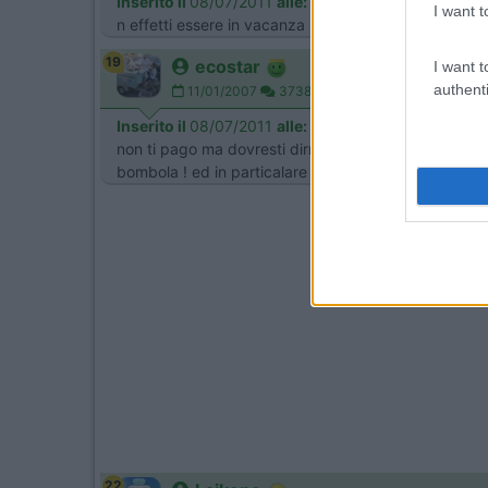
Inserito il
08/07/2011
alle:
16:30:17
I want t
n effetti essere in vacanza senza conoscere quanti 
19
ecostar
I want t
authenti
11/01/2007
37387
Inserito il
08/07/2011
alle:
18:30:30
non ti pago ma dovresti dirmi quanto pesa un litro di
bombola ! ed in particalare in questa stagione , pass
22