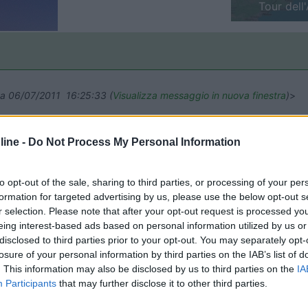
Finlandia 
ata 06/07/2011 16:25:33 (
Visualizza messaggio in nuova finestra
)
>
alto in basso,dove il gesso asciuga prima non c'è piu gas,dove rimane b
ine -
Do Not Process My Personal Information
to opt-out of the sale, sharing to third parties, or processing of your per
formation for targeted advertising by us, please use the below opt-out s
r selection. Please note that after your opt-out request is processed y
: una bilancia pesapersone meccanica posizionata sotto la bombola i
eing interest-based ads based on personal information utilized by us or
. Un nastro di carta con riportata la tara stampigliata sull'ogiva fac
disclosed to third parties prior to your opt-out. You may separately opt-
losure of your personal information by third parties on the IAB’s list of
. This information may also be disclosed by us to third parties on the
IA
Participants
that may further disclose it to other third parties.
ata 06/07/2011 21:04:21 (
Visualizza messaggio in nuova finestra
)
>