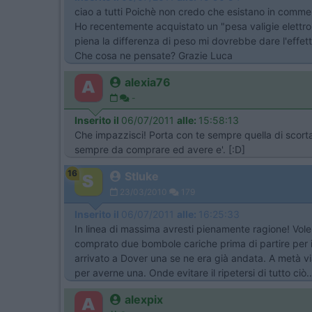
ciao a tutti Poichè non credo che esistano in commer
Ho recentemente acquistato un "pesa valigie elettro
piena la differenza di peso mi dovrebbe dare l'effett
Che cosa ne pensate? Grazie Luca
alexia76
-
Inserito il
06/07/2011
alle:
15:58:13
Che impazzisci! Porta con te sempre quella di scorta
sempre da comprare ed avere e'. [:D]
16
Stluke
23/03/2010
179
Inserito il
06/07/2011
alle:
16:25:33
In linea di massima avresti pienamente ragione! Vole
comprato due bombole cariche prima di partire per i
arrivato a Dover una se ne era già andata. A metà vi
per averne una. Onde evitare il ripetersi di tutto ciò.
alexpix