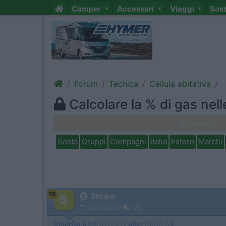
Camper
Accessori
Viaggi
Sos
Forum
Tecnica
Cellula abitativa
Calcolare la % di gas nel
Nuovo
Sosta
Gruppi
Compagni
Italia
Estero
Marchi
16
Stluke
23/03/2010
179
Inserito il
06/07/2011
alle:
15:50:54