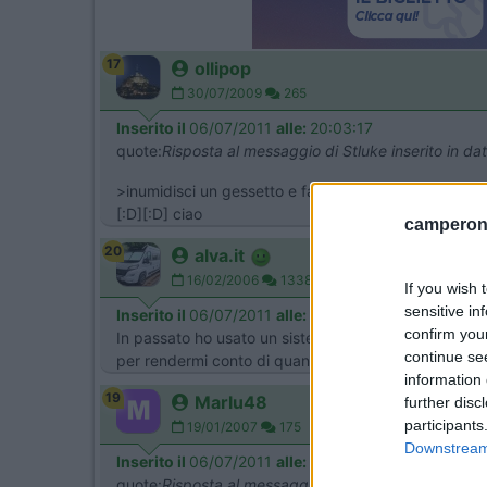
17
ollipop
30/07/2009
265
Inserito il
06/07/2011
alle:
20:03:17
quote:
Risposta al messaggio di Stluke inserito in d
>inumidisci un gessetto e fai una riga verticale dall'
[:D][:D] ciao
camperonl
20
alva.it
16/02/2006
13384
If you wish 
sensitive in
Inserito il
06/07/2011
alle:
21:04:21
confirm you
In passato ho usato un sistema semplce ed efficace
continue se
per rendermi conto di quanto gas conteneva la bombola
information 
19
Marlu48
further disc
participants
19/01/2007
175
Downstream 
Inserito il
06/07/2011
alle:
21:56:42
quote:
Risposta al messaggio di alva.it inserito in d