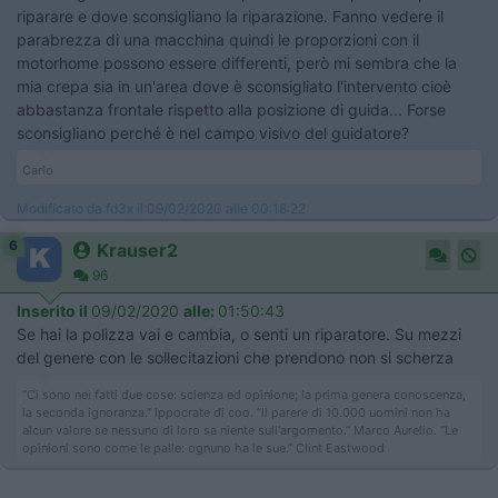
riparare e dove sconsigliano la riparazione. Fanno vedere il
parabrezza di una macchina quindi le proporzioni con il
motorhome possono essere differenti, però mi sembra che la
mia crepa sia in un'area dove è sconsigliato l'intervento cioè
abbastanza frontale rispetto alla posizione di guida... Forse
sconsigliano perché è nel campo visivo del guidatore?
Carlo
Modificato da fd3x il 09/02/2020 alle 00:18:22
6
Krauser2
96
Inserito il
09/02/2020
alle:
01:50:43
Se hai la polizza vai e cambia, o senti un riparatore. Su mezzi
del genere con le sollecitazioni che prendono non si scherza
“Ci sono nei fatti due cose: scienza ed opinione; la prima genera conoscenza,
la seconda ignoranza.” Ippocrate di coo. “Il parere di 10.000 uomini non ha
alcun valore se nessuno di loro sa niente sull'argomento.” Marco Aurelio. “Le
opinioni sono come le palle: ognuno ha le sue.” Clint Eastwood