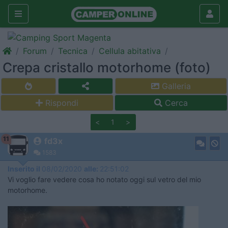
Forum
Tecnica
Cellula abitativa
Crepa cristallo motorhome (foto)
Galleria
Rispondi
Cerca
<
1
>
11
fd3x
1583
Inserito il
08/02/2020
alle:
22:51:02
Vi voglio fare vedere cosa ho notato oggi sul vetro del mio
motorhome.