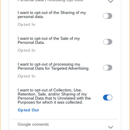
Please note that this website/app uses one or more Google
services and may gather and store information including but
I want to opt-out of the Sharing of my
not limited to your visit or usage behaviour. You may click to
personal data.
grant or deny consent to Google and its third-party tags to
Opted In
use your data for below specified purposes in below Google
consent section.
I want to opt-out of the Sale of my
Personal Data.
Opted In
I want to opt-out of processing my
Personal Data for Targeted Advertising.
Opted In
I want to opt-out of Collection, Use,
Retention, Sale, and/or Sharing of my
Personal Data that Is Unrelated with the
Purposes for which it was collected.
Opted Out
Ezio
Servo per Amikeco by IPA "Viaggio per vedere non per
Google consents