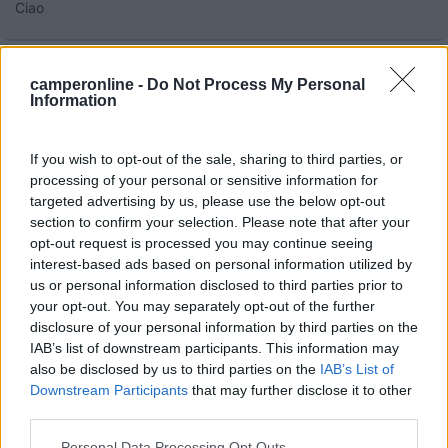
Ciao
ezio59
-
camperonline -
Do Not Process My Personal
Information
Inserito il
09/02/2020
alle:
18:03:52
Sul MH in due anni ho avuto un graffio alla prima uscita, una
piccola scheggiatura sistemata con 60€ nel 2018 e una
If you wish to opt-out of the sale, sharing to third parties, or
sostituzione del cristallo a 2000€ (1500€ assicurati) nel 2019.
processing of your personal or sensitive information for
Purtroppo con i MH è più facile che accada.
targeted advertising by us, please use the below opt-out
section to confirm your selection. Please note that after your
opt-out request is processed you may continue seeing
interest-based ads based on personal information utilized by
us or personal information disclosed to third parties prior to
your opt-out. You may separately opt-out of the further
disclosure of your personal information by third parties on the
IAB’s list of downstream participants. This information may
also be disclosed by us to third parties on the
IAB’s List of
Downstream Participants
that may further disclose it to other
third parties.
Personal Data Processing Opt Outs