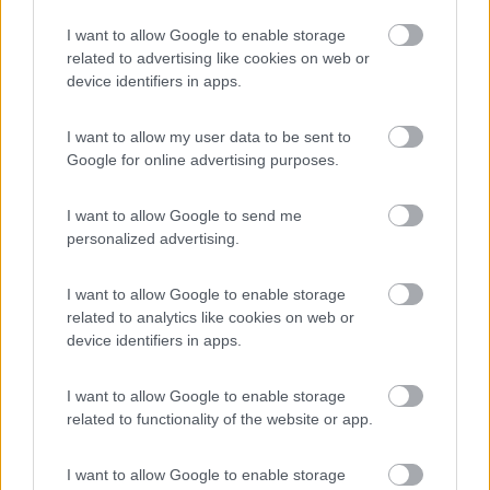
viaggiare"
I want to allow Google to enable storage
11
fd3x
related to advertising like cookies on web or
1583
device identifiers in apps.
Inserito il
09/02/2020
alle:
21:32:34
I want to allow my user data to be sent to
In risposta al messaggio di
Paolo62
del
09/02/2020
alle
14:26:19
Google for online advertising purposes.
Infatti... io penso che il vero tema sia la posizione perchè l'entità della
rottura appare limitata quindi penso che quello non costituirebbe un
I want to allow Google to send me
limite. Se la rottura è nel campo visivo del conducente, normalmente non
personalized advertising.
...
I want to allow Google to enable storage
Grazie!
related to analytics like cookies on web or
device identifiers in apps.
Carlo
11
fd3x
I want to allow Google to enable storage
1583
related to functionality of the website or app.
Inserito il
09/02/2020
alle:
21:34:54
I want to allow Google to enable storage
In risposta al messaggio di
nordkap
del
09/02/2020
alle
14:35:35