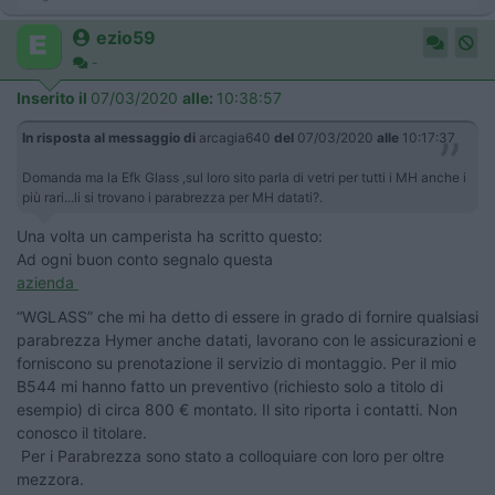
ezio59
-
Inserito il
07/03/2020
alle:
10:38:57
In risposta al messaggio di
arcagia640
del
07/03/2020
alle
10:17:37
Domanda ma la Efk Glass ,sul loro sito parla di vetri per tutti i MH anche i
più rari...li si trovano i parabrezza per MH datati?.
Una volta un camperista ha scritto questo:
Ad ogni buon conto segnalo questa
azienda
“WGLASS” che mi ha detto di essere in grado di fornire qualsiasi
parabrezza Hymer anche datati, lavorano con le assicurazioni e
forniscono su prenotazione il servizio di montaggio. Per il mio
B544 mi hanno fatto un preventivo (richiesto solo a titolo di
esempio) di circa 800 € montato. Il sito riporta i contatti. Non
conosco il titolare.
Per i Parabrezza sono stato a colloquiare con loro per oltre
mezzora.