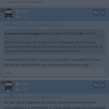
contestare l'opinione degli altri.
11
fd3x
1583
Inserito il
08/02/2020
alle:
23:50:51
In risposta al messaggio di
Paolo62
del
08/02/2020
alle
23:42:36
Direi che si può riparare. Comincia con mettergli un pezzo di nastro
adesivo per evitare che si infili polvere o sporco e poi vai ad un centro di
riparazione. Sveleranno subito le possibilità che ci sono.
Domani mattina metto un pezzo di scotch, sperando che non
sia entrato nulla perché me ne sono accorto solo oggi...
Carlo
11
fd3x
1583
Inserito il
09/02/2020
alle:
00:15:41
Sui vari siti di riparatori di cristalli fanno vedere attraverso
un'immagine e in riferimento al punto della crepa dov'è possibile