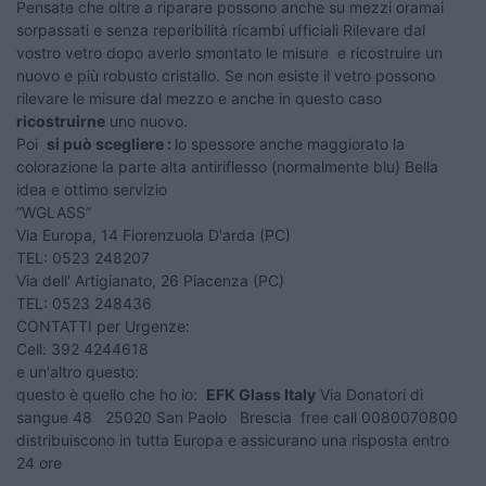
Pensate che oltre a riparare possono anche su mezzi oramai
sorpassati e senza reperibilità ricambi ufficiali Rilevare dal
vostro vetro dopo averlo smontato le misure e ricostruire un
nuovo e più robusto cristallo. Se non esiste il vetro possono
rilevare le misure dal mezzo e anche in questo caso
ricostruirne
uno nuovo.
Poi
si può scegliere :
lo spessore anche maggiorato la
colorazione la parte alta antiriflesso (normalmente blu) Bella
idea e ottimo servizio
“WGLASS”
Via Europa, 14 Fiorenzuola D'arda (PC)
TEL: 0523 248207
Via dell' Artigianato, 26 Piacenza (PC)
TEL: 0523 248436
CONTATTI per Urgenze:
Cell: 392 4244618
e un'altro questo:
questo è quello che ho io:
EFK Glass Italy
Via Donatori di
sangue 48 25020 San Paolo Brescia free call 0080070800
distribuiscono in tutta Europa e assicurano una risposta entro
24 ore