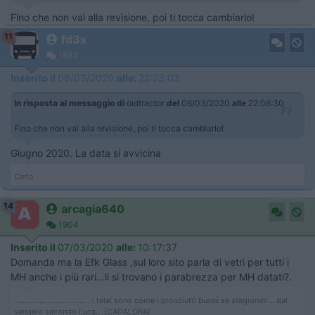
Fino che non vai alla revisione, poi ti tocca cambiarlo!
11
fd3x
1583
Inserito il
06/03/2020
alle:
22:23:02
In risposta al messaggio di
oldtractor
del
06/03/2020
alle
22:06:30
Fino che non vai alla revisione, poi ti tocca cambiarlo!
Giugno 2020. La data si avvicina
Carlo
14
arcagia640
1904
Inserito il
07/03/2020
alle:
10:17:37
Domanda ma la Efk Glass ,sul loro sito parla di vetri per tutti i
MH anche i più rari...li si trovano i parabrezza per MH datati?.
.................................... i telai sono come i prosciutti buoni se stagionati....dal
vangelo secondo Luca....(CADALORA)