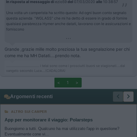
In risposta al messaggio di
ezio59
del
07/03/2020
alle
10:38:57
Una volta un camperista ha scritto questo: Ad ogni buon conto segnalo
questa azienda “WGLASS” che mi ha detto di essere in grado di fornire
qualsiasi parabrezza Hymer anche datati, lavorano con le assicurazioni e
forniscono
...
Grande ,grazie mille molto preziosa la tua segnalazione per chi
come me ha MH Datati....prendo nota.
.................................... i telai sono come i prosciutti buoni se stagionati....dal
vangelo secondo Luca....(CADALORA)
<
1
>
Argomenti recenti
ALTRO SUI CAMPER
App per monitorare il viaggio: Polarsteps
Buongiorno a tutti. Qualcuno ha mai utilizzato l'app in questione?
Eventualmente cone vi...