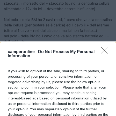
staccata
, il morsetto del + staccato (quindi la centralina cellula
alimentata a 12v da lei ... dovrebbe essere ininfluente)
Nel polo + della BM ho 2 cavi rossi, 1 cavo che va alla centralina
della cellula (per testare se è carica) ed 1 cavo il + dell allarme
(oltre al 1 cavo + relè del clacson..ma lui non fa testo...)
nel polo - della BM ho il cavo che va allo stacca batterie ed il -
dell antifurto
camperonline -
Do Not Process My Personal
- Se stacco lo stacca batterie,
si scarica
... ( x completezza... l
Information
allarme non si inserisce xchè non fa massa)...
- Se stacco lo stacca batterie e tolgo dal + le trombe, il sensore
cellula ... si scarica
If you wish to opt-out of the sale, sharing to third parties, or
- Ho staccato
l'intero
morsetto del + lasciando attaccato
processing of your personal or sensitive information for
praticamente solo allarma...
non si scarica
targeted advertising by us, please use the below opt-out
- Al contrario se stacco lo stacca batterie, lascio tutti i cavi nel
section to confirm your selection. Please note that after your
polo + e -
staccando solo l'allarme
non si scarica
opt-out request is processed you may continue seeing
- Stamattina 27/02/2020 ho provato a riatccare tutti i cavi, con
interest-based ads based on personal information utilized by
staccabatterie sempre staccato... inoltre ho tolto i fusibili delle
us or personal information disclosed to third parties prior to
frecce, del triangolo... nn so ...
your opt-out. You may separately opt-out of the further
disclosure of your personal information by third parties on the