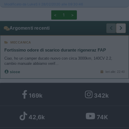
Modificato da LukeS il 28/02/2020 alle 09:30:46
<
1
>
Argomenti recenti
MECCANICA
Fortissimo odore di scarico durante rigeneraz FAP
Ciao, ho un camper ducato nuovo con circa 3000km, 140CV 2.2,
cambio manuale abbiamo verif...
sicce
Ieri alle: 22:40
169k
342k
42,6k
74K