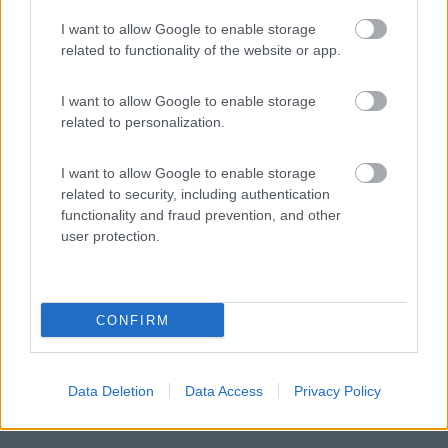
Inserito il
27/02/2020
alle:
21:13:52
Hai provato a staccare il meno dell'allarme dalla batteria ed
I want to allow Google to enable storage
attaccarlo direttamente a massa?
related to functionality of the website or app.
ciao
Paolo
I want to allow Google to enable storage
Paolo
related to personalization.
8
LukeS
I want to allow Google to enable storage
61
related to security, including authentication
Inserito il
27/02/2020
alle:
21:44:59
functionality and fraud prevention, and other
user protection.
In risposta al messaggio di
motociclista12
del
27/02/2020
alle
21:13:52
Hai provato a staccare il meno dell'allarme dalla batteria ed attaccarlo
direttamente a massa? ciao Paolo
CONFIRM
... Se lo metto a massa, mi rimarrebbe sotto staccabatterie, ci
provai qualche mese fa prima di sostituirlo, però vorrei trovare il
problema... però credo il problema nn sia lui xchè assorbe
Data Deletion
Data Access
Privacy Policy
praticamente nulla. Vorrei poter lasciare il camper senza
staccare lo staccabatteria.