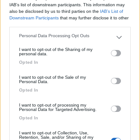
Deduco che il
connubio
tra all allarme e polo + sia fatale...
IAB’s list of downstream participants. This information may
also be disclosed by us to third parties on the
IAB’s List of
Non so se dico una coastroneria... è possibile che l allarme
Downstream Participants
that may further disclose it to other
direttamente attaccato assorrbe pochissimo ..ma pur sempre
third parties.
passi corrente... uno dei cavi rossi del + assorba questa
corrente e nel caso sia rovinato lo scarichi sul sacsi (che però
Personal Data Processing Opt Outs
Please note that this website/app uses one or more Google
non è collegato al - della BM?....
services and may gather and store information including but
I want to opt-out of the Sharing of my
not limited to your visit or usage behaviour. You may click to
personal data.
Sono di Urbino (PS), se qualcuno, pagando mi può dare una
grant or deny consent to Google and its third-party tags to
mano sarò felice anche di pagarlo,... non è che non voglio
Opted In
use your data for below specified purposes in below Google
andare dall elettrauto... è solo che mi sembra di aver la
consent section.
soluzione vicino... e vorrei capire anche io
I want to opt-out of the Sale of my
Personal Data.
questa è la foto del polo + della batteria ( 2 rossi, 1 tromba, 1
Opted In
sensore, 1 allarme)
I want to opt-out of processing my
Personal Data for Targeted Advertising.
Opted In
I want to opt-out of Collection, Use,
Retention, Sale, and/or Sharing of my