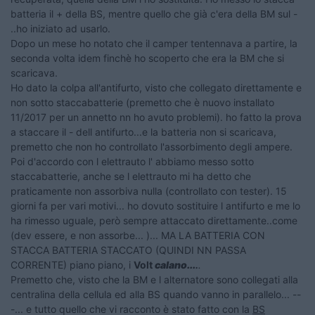
batteria il + della BS, mentre quello che già c'era della BM sul -
..ho iniziato ad usarlo.
Dopo un mese ho notato che il camper tentennava a partire, la
seconda volta idem finchè ho scoperto che era la BM che si
scaricava.
Ho dato la colpa all'antifurto, visto che collegato direttamente e
non sotto staccabatterie (premetto che è nuovo installato
11/2017 per un annetto nn ho avuto problemi). ho fatto la prova
a staccare il - dell antifurto...e la batteria non si scaricava,
premetto che non ho controllato l'assorbimento degli ampere.
Poi d'accordo con l elettrauto l' abbiamo messo sotto
staccabatterie, anche se l elettrauto mi ha detto che
praticamente non assorbiva nulla (controllato con tester). 15
giorni fa per vari motivi... ho dovuto sostituire l antifurto e me lo
ha rimesso uguale, però sempre attaccato direttamente..come
(dev essere, e non assorbe... )... MA LA BATTERIA CON
STACCA BATTERIA STACCATO (QUINDI NN PASSA
CORRENTE) piano piano, i
Volt
calano...
.
.
Premetto che, visto che la BM e l alternatore sono collegati alla
centralina della cellula ed alla BS quando vanno in parallelo... --
-... e tutto quello che vi racconto è stato fatto con la
BS