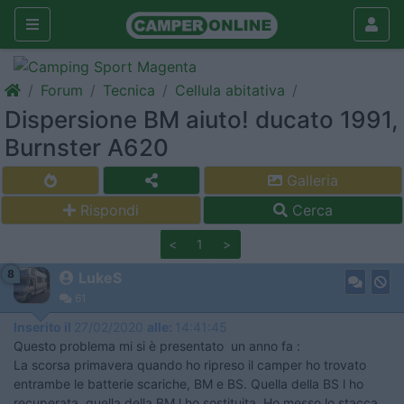
Forum
Tecnica
Cellula abitativa
Dispersione BM aiuto! ducato 1991,
Burnster A620
Galleria
Rispondi
Cerca
<
1
>
8
LukeS
61
Inserito il
27/02/2020
alle:
14:41:45
Questo problema mi si è presentato un anno fa :
La scorsa primavera quando ho ripreso il camper ho trovato
entrambe le batterie scariche, BM e BS. Quella della BS l ho
recuperata, quella della BM l ho sostituita. Ho messo lo stacca