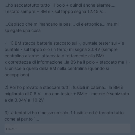
...ho saccatotutto tutto il polo + quindi anche allarme,...
Testato sempre + BM e - sul tappo segna 12.45 V...
...Capisco che mi mancano le basi... di elettronica... ma mi
spiegate una cosa
- 1) BM stacca batterie staccato sul -, puntale tester sul + e
puntale - sul tappo olio (in ferro) mi segna 3.04V (sempre
centralina allarme attaccata direttamente alla BM)
x correttezza di informazione...la BS ha il polo + staccato ma il -
si unisce a quello della BM nella centralina (quando si
accoppiano)
2) Poi ho provato a staccare tutti i fusibili in cabina... la BM è
migliorata di 0.6 V... ma con tester + BM e - motore è schizzato
a da 3.04V a 10.2V
3) a tentativi ho rimesso un solo 1 fusibile ed è tornato tutto
come al punto 1...
LukeS