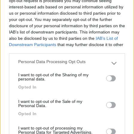
opt-out request is processed you may continue seeing
2891
interest-based ads based on personal information utilized by
Inserito il
21/12/2009
alle:
12:19:37
us or personal information disclosed to third parties prior to
il frigo messo sull'automatico quando spegni il motore passa a
your opt-out. You may separately opt-out of the further
gas dopo una decina di minuti e anche più. Ricordati che devi
disclosure of your personal information by third parties on the
aprire il gas appena ti fermi. Cordialmente Pippo
IAB’s list of downstream participants. This information may
20
also be disclosed by us to third parties on the
IAB’s List of
carlomario
Downstream Participants
that may further disclose it to other
4711
third parties.
Inserito il
21/12/2009
alle:
12:47:23
quote:
Risposta al messaggio di Pippo5951 inserito in data
Personal Data Processing Opt Outs
Please note that this website/app uses one or more Google
21/12/2009 12:19:37 (
Visualizza messaggio in nuova finestra
)
>
services and may gather and store information including but
I want to opt-out of the Sharing of my
not limited to your visit or usage behaviour. You may click to
> perchè quando sei vicino a una pompa di benzina a fare
personal data.
grant or deny consent to Google and its third-party tags to
gasolio non sarebbe indicato che il frigo funzionasse con la sua
Opted In
use your data for below specified purposes in below Google
bella fiammella.
consent section.
I want to opt-out of the Sale of my
Personal Data.
Opted In
I want to opt-out of processing my
Personal Data for Targeted Advertising.