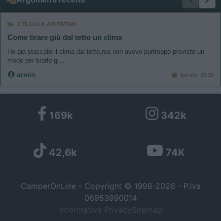
CELLULA ABITATIVA
Come tirare giù dal tetto un clima
Ho già staccato il clima dal tetto,ma non avevo purtroppo previsto un
modo per tirarlo gi...
armin
Ieri alle: 23:19
169k
342k
42,6k
74K
CamperOnLine - Copyright © 1998-2026 - P.Iva
06953990014
Informativa Privacy
Sitemap