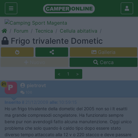
Forum
Tecnica
Cellula abitativa
Frigo trivalente Dometic
Galleria
Nuovo
Cerca
<
1
>
21
pietrovt
106
Inserito il
21/12/2009
alle:
10:59:15
Ho un frigo trivalente della dometic del 2005 non so i lt esatti
ma grande compresodi ocngelatore. Ha funzionato sempre
bene pur non avendogli fatto alcuna manutenzione. Oggi unico
problema che solo quando è caldo tipo dopo essere stato
diverso tempo attaccato alla 12 v o 220 stacco e deve passare