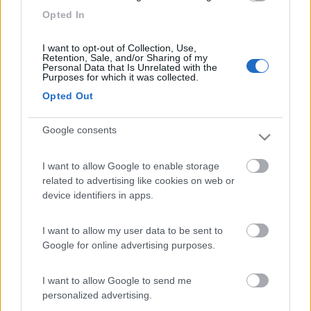
Opted In
I want to opt-out of Collection, Use,
Retention, Sale, and/or Sharing of my
Personal Data that Is Unrelated with the
Purposes for which it was collected.
Opted Out
ciccio68
-
Google consents
Inserito il
21/12/2009
alle:
13:31:36
ciao,a parte il discorso dei 15 minuti per il passaggio a gas
I want to allow Google to enable storage
(impiega 15 minuti solo quando funziona a 12 v, mentre a 220 il
related to advertising like cookies on web or
passaggio è piu veloce)il mio se è a temperatura non parte a
device identifiers in apps.
gas. questa estate si spegneva e si accendeva da solo in
modalità gas. ciao e buone feste a tutti [:D][8D]
21
I want to allow my user data to be sent to
pietrovt
Google for online advertising purposes.
106
Inserito il
21/12/2009
alle:
23:41:57
I want to allow Google to send me
Grazie a tutti ma in questi anni non avevo mai notato questo
personalized advertising.
intervallo di funzionamento che genera un blocco del frigo (luce