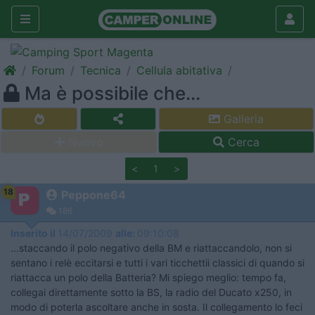
Forum
Tecnica
Cellula abitativa
Ma è possibile che...
Galleria
Nuovo
Cerca
<
1
>
18
Peppone64
186
Inserito il
14/07/2009
alle:
09:10:08
...staccando il polo negativo della BM e riattaccandolo, non si
sentano i relè eccitarsi e tutti i vari ticchettii classici di quando si
riattacca un polo della Batteria? Mi spiego meglio: tempo fa,
collegai direttamente sotto la BS, la radio del Ducato x250, in
modo di poterla ascoltare anche in sosta. Il collegamento lo feci