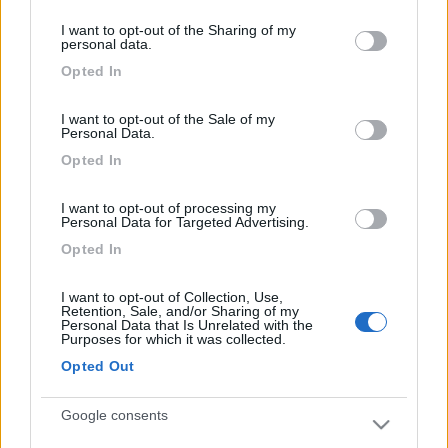
services and may gather and store information including but
18
Peppone64
I want to opt-out of the Sharing of my
not limited to your visit or usage behaviour. You may click to
personal data.
186
grant or deny consent to Google and its third-party tags to
Opted In
use your data for below specified purposes in below Google
Inserito il
16/07/2009
alle:
21:00:43
consent section.
quote:
Risposta al messaggio di masivo inserito in data
I want to opt-out of the Sale of my
15/07/2009 23:03:45 (
Visualizza messaggio in nuova
Personal Data.
finestra
)
>
Opted In
> Il filo vecchio dell'alimentazione l'ho staccato. Cos'altro può
esserci?
I want to opt-out of processing my
Personal Data for Targeted Advertising.
17
masivo
Opted In
15683
I want to opt-out of Collection, Use,
Inserito il
17/07/2009
alle:
15:05:13
Retention, Sale, and/or Sharing of my
Stacca la BM e verifica se ai poli staccati c'è corrente, se c'è
Personal Data that Is Unrelated with the
Purposes for which it was collected.
vuol dire che attraverso l'autoradio, hai collegato la BS alla
BM,oppure le hai collegate col diodo-parallelatore. Un consiglio:
Opted Out
o metti tutto come era o ti rivolgi ad un esperto. IVO
Google consents