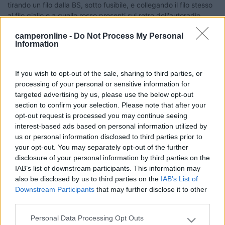
tirando un filo dalla BS, sotto fusibile, e collegando il filo stesso
al filo giallo e a quello rosso presenti sul retro dell'autoradio.
L'unica altra modifica che ho fatto, poi, è stata quella di aver
camperonline -
Do Not Process My Personal
messo il diodo+parallelatore per contrastare l'autoscarica della
Information
BM. Spiego questo perchè non vorrei che la causa del mio
problema risalisse a uno di questi due interventi, magari
eseguiti malamente. Ora, quindi, succede che quando stacco e
If you wish to opt-out of the sale, sharing to third parties, or
riattacco il negativo della BM (mi è capitato di doverlo fare per
processing of your personal or sensitive information for
altri lavori) non sento il classico ticchettio dei relè al momento
targeted advertising by us, please use the below opt-out
del riattacco. Qualcuno sa spiegarmi per favore il perchè?
section to confirm your selection. Please note that after your
Grazie a tutti e buona giornata
opt-out request is processed you may continue seeing
interest-based ads based on personal information utilized by
18
Peppone64
us or personal information disclosed to third parties prior to
186
your opt-out. You may separately opt-out of the further
Inserito il
15/07/2009
alle:
20:54:38
disclosure of your personal information by third parties on the
Nessuno che sa dirmi qualcosina? Ciao.
IAB’s list of downstream participants. This information may
also be disclosed by us to third parties on the
IAB’s List of
17
masivo
Downstream Participants
that may further disclose it to other
15683
third parties.
Inserito il
15/07/2009
alle:
23:03:45
Personal Data Processing Opt Outs
Please note that this website/app uses one or more Google
Forse non hai staccato la BM dall' autoradio. IVO