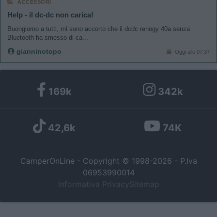
ACCESSORI
Help - il dc-dc non carica!
Buongiorno a tutti, mi sono accorto che il dcdc renogy 40a senza
Bluetooth ha smesso di ca...
gianninotopo
Oggi alle 07:37
169k
342k
42,6k
74K
CamperOnLine - Copyright © 1998-2026 - P.Iva
06953990014
Informativa Privacy
Sitemap