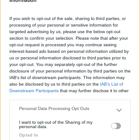
Information
della girante del ventilatore; potrebbe essere troppa e non
garantire un perfetto funzionamento del ventilatore stresso
abbassandone la portata d'aria. Controlla che i tubi che escono
If you wish to opt-out of the sale, sharing to third parties, or
dal ventilatore, che è posto sul retro della stufa, sian ben
processing of your personal or sensitive information for
collegati. Al momento altro non mi viene in mente. Luca Sono un
targeted advertising by us, please use the below opt-out
ragazzo di bottega... in cerca di bottega... (forse finisco di fare
section to confirm your selection. Please note that after your
il casalingo, forse,... staremo a vedere.)
opt-out request is processed you may continue seeing
interest-based ads based on personal information utilized by
16
alima
us or personal information disclosed to third parties prior to
286
your opt-out. You may separately opt-out of the further
Inserito il
07/04/2014
alle:
15:45:57
disclosure of your personal information by third parties on the
Grazie a tutti per le info. @Luca Si ho la ventilazione e la
IAB’s list of downstream participants. This information may
accendo sempre, a volte in automatico a volte in manuale per
also be disclosed by us to third parties on the
IAB’s List of
aumentare la distribuzione del calore. In effetti non ho mai
Downstream Participants
that may further disclose it to other
cercato di pulire quella ventola, proverò
third parties.
17
camperusc
Personal Data Processing Opt Outs
Please note that this website/app uses one or more Google
1880
services and may gather and store information including but
I want to opt-out of the Sharing of my
not limited to your visit or usage behaviour. You may click to
Inserito il
07/04/2014
alle:
18:38:43
personal data.
grant or deny consent to Google and its third-party tags to
oltre ad aumentare la diffusione del calore la ventilazione evita
Opted In
use your data for below specified purposes in below Google
che le alette diventino troppo calde con possibili rotture.