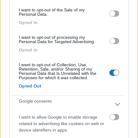
consent section.
I want to opt-out of the Sale of my
Personal Data.
Opted In
I want to opt-out of processing my
Personal Data for Targeted Advertising.
Opted In
I want to opt-out of Collection, Use,
Retention, Sale, and/or Sharing of my
Personal Data that Is Unrelated with the
Purposes for which it was collected.
16
Opted Out
McGil53
3121
Google consents
Inserito il
08/04/2014
alle:
14:58:22
quote:
Risposta al messaggio di alima inserito in data
07/04/2014 15:45:57 (
Visualizza messaggio in nuova
I want to allow Google to enable storage
finestra
)
>
related to advertising like cookies on web or
device identifiers in apps.
> a volte sono i tubi di cartaalluminio che puzzano, l'umidita , la