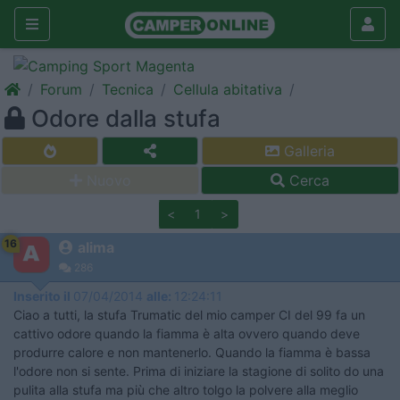
Forum
Tecnica
Cellula abitativa
Odore dalla stufa
Galleria
Nuovo
Cerca
<
1
>
16
alima
286
Inserito il
07/04/2014
alle:
12:24:11
Ciao a tutti, la stufa Trumatic del mio camper CI del 99 fa un
cattivo odore quando la fiamma è alta ovvero quando deve
produrre calore e non mantenerlo. Quando la fiamma è bassa
l'odore non si sente. Prima di iniziare la stagione di solito do una
pulita alla stufa ma più che altro tolgo la polvere alla meglio