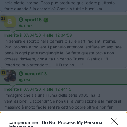
nelle alette interne. Cosa può produrre quell'odore piuttosto
forte quando è in esercizio? Grazie a tutti e buoni km
22
sport15
13162
Inserito il
07/04/2014
alle:
12:34:59
In genere è sporco nella camera o sulle parti radianti interne.
Puoi provare a togliere il pannello anteriore ,soffiare ed aspirare
bene in ogni parte raggiungibile. Se,fatta questa prova non
dovessi risolvere, consulta un centro Truma. Gianluca ""Il
Paradiso può attendere....., il Fritto no...!!""
18
venerdi13
1796
Inserito il
07/04/2014
alle:
12:44:15
Immagino che sia una Truma delle serie 3000, hai la
ventilazione? L'accendi? Se non usi la ventilazione e la mandi al
massimo è molto facile sentire cattivo odore oltre a non far
bene alla stufa che da il suo massimo, cioè 3000 kg.cal proprio
con la ventilazione. Se invece senti odore e la ventilazione è
camperonline -
Do Not Process My Personal
accesa controlla la sedimentazione della polvere sulle palette