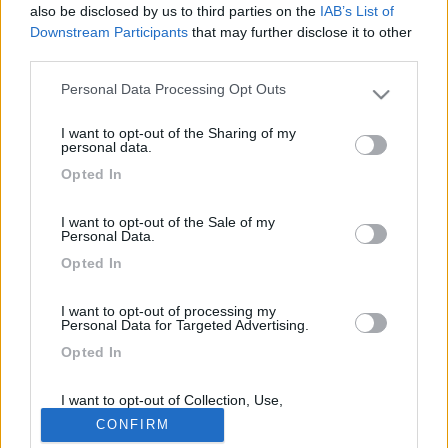
riparare definitivamente e in modo più sicuro, senza smontare il
also be disclosed by us to third parties on the
IAB’s List of
piatto doccia, con quel kit di resina che si trova nei brico, Mi
Downstream Participants
that may further disclose it to other
sapete consigliare se il kit che sto scrivendo può andare
third parties.
bene oppure esistono in commercio altri materiali appositi per la
Personal Data Processing Opt Outs
riparazione? Anticipatamente ringrazio!
Please note that this website/app uses one or more Google
services and may gather and store information including but
<
1
>
I want to opt-out of the Sharing of my
not limited to your visit or usage behaviour. You may click to
personal data.
grant or deny consent to Google and its third-party tags to
Opted In
Argomenti recenti
use your data for below specified purposes in below Google
consent section.
I want to opt-out of the Sale of my
ACCESSORI
Personal Data.
Dado bruciatore frigo bloccato
Opted In
Come da oggetto volevo smontare il bruciatore per dare una pulizia al
nuovo frigo che ho p...
I want to opt-out of processing my
Personal Data for Targeted Advertising.
dekracap
Oggi alle 11:51
Opted In
I want to opt-out of Collection, Use,
169k
342k
Retention, Sale, and/or Sharing of my
CONFIRM
Personal Data that Is Unrelated with the
Purposes for which it was collected.