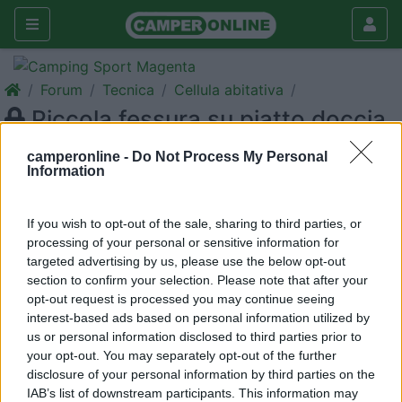
Forum
Tecnica
Cellula abitativa
Piccola fessura su piatto doccia
Galleria
camperonline -
Do Not Process My Personal
Information
Nuovo
Cerca
<
1
>
If you wish to opt-out of the sale, sharing to third parties, or
processing of your personal or sensitive information for
16
sauro67
targeted advertising by us, please use the below opt-out
14
section to confirm your selection. Please note that after your
Inserito il
23/06/2015
alle:
17:07:54
opt-out request is processed you may continue seeing
Ciao a tutti. Lavando il bagno del mio estro6 ho notato che in un
interest-based ads based on personal information utilized by
angolo del piatto doccia c'è una lieve fessura grande come un
us or personal information disclosed to third parties prior to
unghia, sicuramente provocata da una scatola in plastica che
your opt-out. You may separately opt-out of the further
tengo appunto nella doccia per tenere delle cose. Per il
disclosure of your personal information by third parties on the
momento ho utilizzato del nastro americano bianco, ma vorrei
IAB’s list of downstream participants. This information may