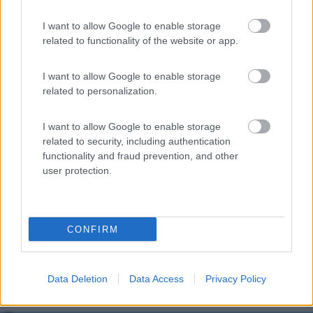
Modificato da salito il 26/09/2023 alle 15:27:54
6
Lbor
I want to allow Google to enable storage
related to functionality of the website or app.
604
Inserito il
26/09/2023
alle:
17:32:25
I want to allow Google to enable storage
In risposta al messaggio di
salito
del
26/09/2023
alle
15:25:01
related to personalization.
se vuoi sostituire tutto il rubinetto puoi farlo ma è più brigoso e costoso
I want to allow Google to enable storage
della sostituzione/riparazione del solo microinterrutore gia tu trattato pou
vole qui su col Mi chiedevo quale hymer e a quale scoppo avesse messo
related to security, including authentication
un rubinetto sulla dinette
functionality and fraud prevention, and other
user protection.
grazie Salito. Cercherò su COL i vecchi post, per lo smontaggio
ed ill reperimento del micro
Come dinette intendevo iil rubinetto del lavabo cucina, accanto
al gruppo fuochi.
CONFIRM
Lorenzo
Data Deletion
Data Access
Privacy Policy