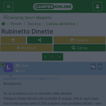
Forum
Tecnica
Cellula abitativa
Rubinetto Dinette
Galleria
Rispondi
Cerca
<
1
>
6
Lbor
604
Inserito il
25/09/2023
alle:
07:27:12
Buongiorno,
ho un problema con il rubinetto della dinette.
Pensavo fosse dovuto alla scarsità di acqua, che in ogni caso
non è mai scesa sotto il 25% (sapevo non avrebbe influito - non