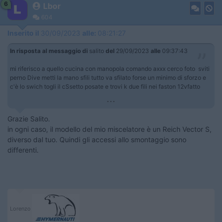
6
Lbor
604
Inserito il
30/09/2023
alle:
08:21:27
In risposta al messaggio di
salito
del
29/09/2023
alle
09:37:43
mi riferisco a quello cucina con manopola comando axxx cerco foto sviti
perno Dive metti la mano sfili tutto va sfilato forse un minimo di sforzo e
c'è lo swich togli il cSsetto posate e trovi k due fili nei faston 12vfatto
...
Grazie Salito.
in ogni caso, il modello del mio miscelatore è un Reich Vector S,
diverso dal tuo. Quindi gli accessi allo smontaggio sono
differenti.
Lorenzo