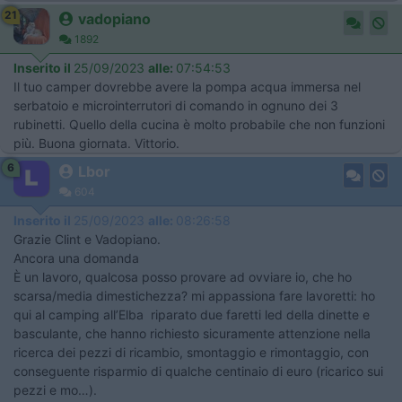
21
vadopiano
1892
Inserito il
25/09/2023
alle:
07:54:53
Il tuo camper dovrebbe avere la pompa acqua immersa nel
serbatoio e microinterrutori di comando in ognuno dei 3
rubinetti. Quello della cucina è molto probabile che non funzioni
più. Buona giornata. Vittorio.
6
Lbor
604
Inserito il
25/09/2023
alle:
08:26:58
Grazie Clint e Vadopiano.
Ancora una domanda
È un lavoro, qualcosa posso provare ad ovviare io, che ho
scarsa/media dimestichezza? mi appassiona fare lavoretti: ho
qui al camping all’Elba riparato due faretti led della dinette e
basculante, che hanno richiesto sicuramente attenzione nella
ricerca dei pezzi di ricambio, smontaggio e rimontaggio, con
conseguente risparmio di qualche centinaio di euro (ricarico sui
pezzi e mo…).