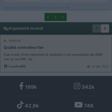
Modificato da Lbor il 30/09/2023 alle 08:26:48
<
1
>
Argomenti recenti
MARCHI
Qualità costruttiva Van
Ciao a tutti, Avrei intenzione di sostituire il mio mansardato del 2000
con un van 540. Sa...
LucArm82
Ieri alle: 20:42
169k
342k
42,6k
74K