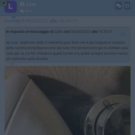
6
Lbor
604
Inserito il
29/09/2023
alle:
08:44:14
In risposta al messaggio di
salito
del
26/09/2023
alle
15:25:01
se vuoi sostituire tutto il rubinetto puoi farlo ma è più brigoso e costoso
della sostituzione/riparazione del solo microinterrutore gia tu trattato pou
vole qui su col Mi chiedevo quale hymer e a quale scoppo avesse messo
un rubinetto sulla dinette