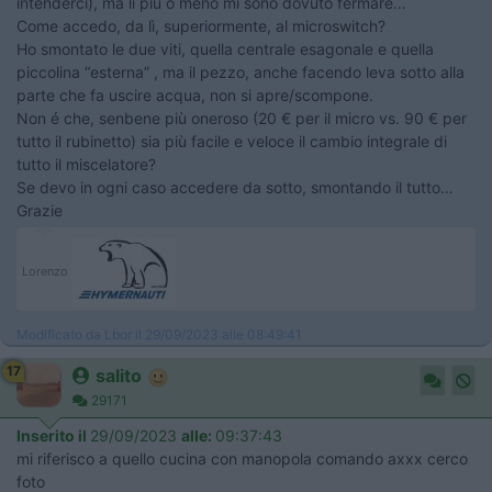
intenderci), ma li più o meno mi sono dovuto fermare…
Come accedo, da lì, superiormente, al microswitch?
Ho smontato le due viti, quella centrale esagonale e quella
piccolina “esterna” , ma il pezzo, anche facendo leva sotto alla
parte che fa uscire acqua, non si apre/scompone.
Non é che, senbene più oneroso (20 € per il micro vs. 90 € per
tutto il rubinetto) sia più facile e veloce il cambio integrale di
tutto il miscelatore?
Se devo in ogni caso accedere da sotto, smontando il tutto…
Grazie
Lorenzo
Modificato da Lbor il 29/09/2023 alle 08:49:41
17
salito
29171
Inserito il
29/09/2023
alle:
09:37:43
mi riferisco a quello cucina con manopola comando axxx cerco
foto