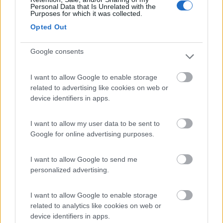
Personal Data that Is Unrelated with the
Purposes for which it was collected.
____________________________________
Opted Out
Tommaso IZ4DJI
www.iz4dji.it
Google consents
I want to allow Google to enable storage
related to advertising like cookies on web or
device identifiers in apps.
17
salito
I want to allow my user data to be sent to
29171
Google for online advertising purposes.
Inserito il
26/09/2023
alle:
15:25:01
se vuoi sostituire tutto il rubinetto puoi farlo ma è più brigoso e
I want to allow Google to send me
costoso della sostituzione/riparazione del solo microinterrutore
personalized advertising.
gia tu trattato pou vole qui su col Mi chiedevo quale hymer e a
quale scoppo avesse messo un rubinetto sulla dinette
I want to allow Google to enable storage
„Passare per idiota agli occhi di un imbecille è voluttà da finissimo
related to analytics like cookies on web or
buongustaio.“ — Georges Courteline
device identifiers in apps.