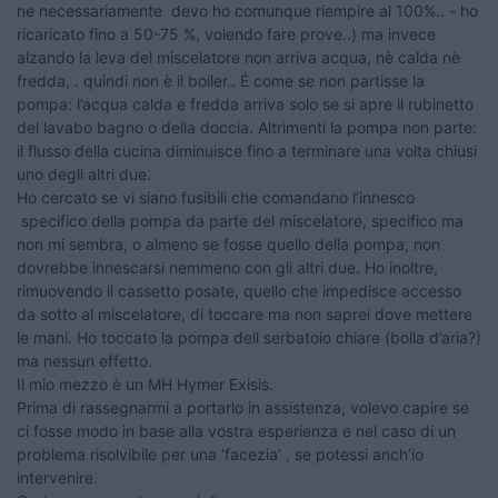
ne necessariamente devo ho comunque riempire al 100%.. - ho
ricaricato fino a 50-75 %, volendo fare prove..) ma invece
alzando la leva del miscelatore non arriva acqua, nè calda nè
fredda, . quindi non è il boiler.. É come se non partisse la
pompa: l’acqua calda e fredda arriva solo se si apre il rubinetto
del lavabo bagno o della doccia. Altrimenti la pompa non parte:
il flusso della cucina diminuisce fino a terminare una volta chiusi
uno degli altri due.
Ho cercato se vi siano fusibili che comandano l’innesco
specifico della pompa da parte del miscelatore, specifico ma
non mi sembra, o almeno se fosse quello della pompa, non
dovrebbe innescarsi nemmeno con gli altri due. Ho inoltre,
rimuovendo il cassetto posate, quello che impedisce accesso
da sotto al miscelatore, di toccare ma non saprei dove mettere
le mani. Ho toccato la pompa dell serbatoio chiare (bolla d’aria?)
ma nessun effetto.
Il mio mezzo è un MH Hymer Exisis.
Prima di rassegnarmi a portarlo in assistenza, volevo capire se
ci fosse modo in base alla vostra esperienza e nel caso di un
problema risolvibile per una ‘facezia’ , se potessi anch’io
intervenire.