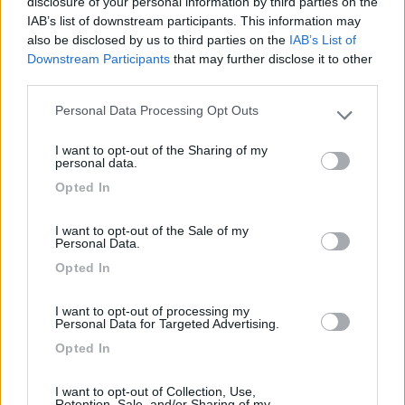
disclosure of your personal information by third parties on the
Da domani, sulla terraferma, verificheró il problema.
IAB’s list of downstream participants. This information may
also be disclosed by us to third parties on the
IAB’s List of
Un saluto
Downstream Participants
that may further disclose it to other
L
third parties.
Personal Data Processing Opt Outs
Please note that this website/app uses one or more Google
services and may gather and store information including but
I want to opt-out of the Sharing of my
Lorenzo
not limited to your visit or usage behaviour. You may click to
personal data.
grant or deny consent to Google and its third-party tags to
Opted In
use your data for below specified purposes in below Google
19
consent section.
IZ4DJI
I want to opt-out of the Sale of my
58914
Personal Data.
Inserito il
25/09/2023
alle:
15:35:00
Opted In
In risposta al messaggio di
Lbor
del
25/09/2023
alle
11:57:13
I want to opt-out of processing my
Personal Data for Targeted Advertising.
Grazie Tommaso. Ho provato e il trucco funziona. Da domani, sulla
terraferma, verificheró il problema. Un saluto L
Opted In
Almeno così non ti tocca di lavare le stoviglie in bagno e ti salvi
I want to opt-out of Collection, Use,
dalle ire della moglie
.
Retention, Sale, and/or Sharing of my