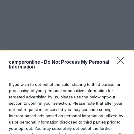
6
Lbor
camperonline -
Do Not Process My Personal
604
Information
Inserito il
25/09/2023
alle:
11:57:13
In risposta al messaggio di
IZ4DJI
del
25/09/2023
alle
08:40:33
If you wish to opt-out of the sale, sharing to third parties, or
processing of your personal or sensitive information for
Fai una prova, apri appena appena il rubinetto del bagno, anche con un
targeted advertising by us, please use the below opt-out
filo solo di acqua, così parte la pompa, e a quel punto aprendo il rubinetto
section to confirm your selection. Please note that after your
in cucina l acqua arriverà normale. Se sei in viaggio, andrei avanti con
opt-out request is processed you may continue seeing
...
interest-based ads based on personal information utilized by
us or personal information disclosed to third parties prior to
Grazie Tommaso.
your opt-out. You may separately opt-out of the further
Ho provato e il trucco funziona.