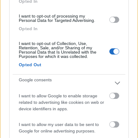
Opted In
comesquirol98
-
I want to opt-out of processing my
Personal Data for Targeted Advertising.
Inserito il
09/12/2021
alle:
10:23:13
Opted In
In risposta al messaggio di
Tramy
del
08/12/2021
alle
20:51:43
I want to opt-out of Collection, Use,
generalmente i consigli si chiedono prima di acquistare... se ti elencano
Retention, Sale, and/or Sharing of my
un sacco di difetti cosa fai? annulli il contratto? Giorgio
Personal Data that Is Unrelated with the
Purposes for which it was collected.
Tipico esempio di commento costruttivo...
Opted Out
6
Matteo978
Google consents
231
Inserito il
09/12/2021
alle:
11:00:24
I want to allow Google to enable storage
In risposta al messaggio di
Ligio
del
09/12/2021
alle
09:06:19
related to advertising like cookies on web or
device identifiers in apps.
Grazie Matteo delle spiegazioni, non ho preso il dreamer perché non mi
convinceva il letto elettrico con il materasso diviso in 2 che costringeva
ogni volta aperto di rifare il letto... Prima avevamo un motorhome con
I want to allow my user data to be sent to
maxi
Google for online advertising purposes.
...