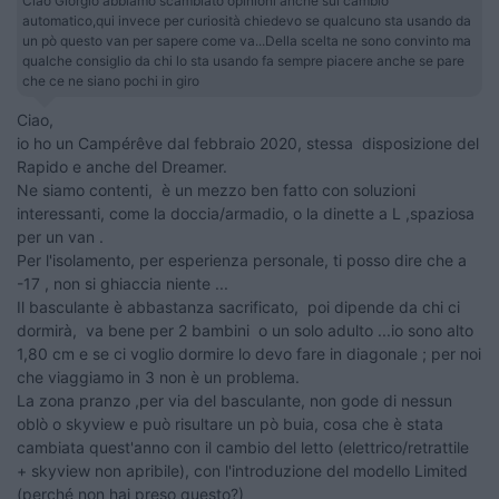
Ciao Giorgio abbiamo scambiato opinioni anche sul cambio
automatico,qui invece per curiosità chiedevo se qualcuno sta usando da
un pò questo van per sapere come va...Della scelta ne sono convinto ma
qualche consiglio da chi lo sta usando fa sempre piacere anche se pare
che ce ne siano pochi in giro
Ciao,
io ho un Campérêve dal febbraio 2020, stessa disposizione del
Rapido e anche del Dreamer.
Ne siamo contenti, è un mezzo ben fatto con soluzioni
interessanti, come la doccia/armadio, o la dinette a L ,spaziosa
per un van .
Per l'isolamento, per esperienza personale, ti posso dire che a
-17 , non si ghiaccia niente ...
Il basculante è abbastanza sacrificato, poi dipende da chi ci
dormirà, va bene per 2 bambini o un solo adulto ...io sono alto
1,80 cm e se ci voglio dormire lo devo fare in diagonale ; per noi
che viaggiamo in 3 non è un problema.
La zona pranzo ,per via del basculante, non gode di nessun
oblò o skyview e può risultare un pò buia, cosa che è stata
cambiata quest'anno con il cambio del letto (elettrico/retrattile
+ skyview non apribile), con l'introduzione del modello Limited
(perché non hai preso questo?)