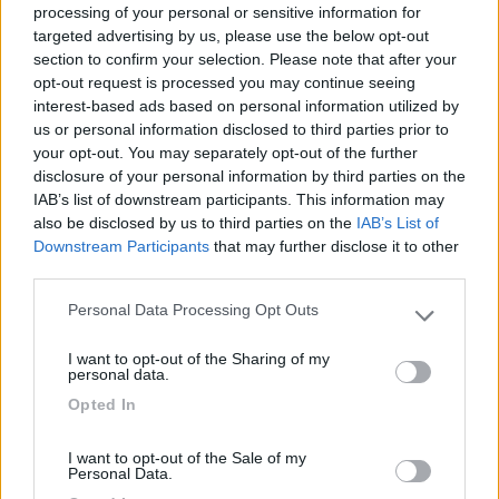
Per la coibentazione solo chi lo ha provato può dire se valida
processing of your personal or sensitive information for
oppure no è da quello che capisco mi sembra ottima. Anche noi
targeted advertising by us, please use the below opt-out
viaggiamo in 2/3 rare volte in 4 ecco la scelta di questo van che
section to confirm your selection. Please note that after your
però a differenza di tutti gli altri quando sali in dinette da la
opt-out request is processed you may continue seeing
sensazione di spaziosita. Ultima curiosità he Motorizzazione hai
interest-based ads based on personal information utilized by
sul tuo... Io ho dovuto optare per il 140cv per necessità
us or personal information disclosed to third parties prior to
altrimenti erano tempi di attesa biblici... Grazie ancora
your opt-out. You may separately opt-out of the further
disclosure of your personal information by third parties on the
LIGIO
IAB’s list of downstream participants. This information may
also be disclosed by us to third parties on the
IAB’s List of
Downstream Participants
that may further disclose it to other
third parties.
Personal Data Processing Opt Outs
Please note that this website/app uses one or more Google
services and may gather and store information including but
I want to opt-out of the Sharing of my
not limited to your visit or usage behaviour. You may click to
personal data.
grant or deny consent to Google and its third-party tags to
Opted In
use your data for below specified purposes in below Google
consent section.
I want to opt-out of the Sale of my
Personal Data.