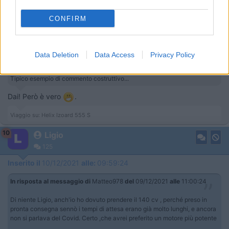
16
IvanG
CONFIRM
3197
Inserito il
09/12/2021
alle:
20:23:05
Data Deletion
Data Access
Privacy Policy
In risposta al messaggio di
comesquirol98
del
09/12/2021
alle
10:23:13
Tipico esempio di commento costruttivo...
Dai! Però è vero
.
Viaggio su: Helix Izoard 555 S
10
Ligio
125
Inserito il
10/12/2021
alle:
09:59:24
In risposta al messaggio di
Matteo978
del
09/12/2021
alle
11:00:24
Di niente Ligio, anch'io ho dovuto prendere il 140 cv , perché preso in
pronta consegna sennò i tempi di attesa erano già molto lunghi, e ancora
non si parlava del Covid. Certo ,che avrei preferito un motore più potente