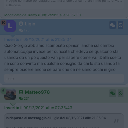
Viaggio non tanto per viaggiare,.....ma anche per cambiare il mio punto di vista
sulle cose!
Modificato da Tramy il 08/12/2021 alle 20:52:30
10
Ligio
125
Inserito il
08/12/2021
alle:
21:35:04
Ciao Giorgio abbiamo scambiato opinioni anche sul cambio
automatico,qui invece per curiosità chiedevo se qualcuno sta
usando da un pò questo van per sapere come va...Della scelta
ne sono convinto ma qualche consiglio da chi lo sta usando fa
sempre piacere anche se pare che ce ne siano pochi in giro
LIGIO
6
Matteo978
231
Inserito il
09/12/2021
alle:
07:35:43
In risposta al messaggio di
Ligio
del
08/12/2021
alle
21:35:04