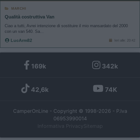
MARCHI
Qualità costruttiva Van
Ciao a tutti, Avrei intenzione di sostituire il mio mansardato del 2000
con un van 540. Sa...
LucArm82
Ieri alle: 20:42
169k
342k
42,6k
74K
CamperOnLine - Copyright © 1998-2026 - P.Iva
06953990014
Informativa Privacy
Sitemap