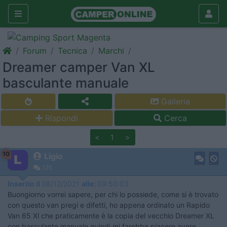
Forum
Tecnica
Marchi
Dreamer camper Van XL
basculante manuale
Galleria
Rispondi
Cerca
<
1
>
10
Ligio
125
Inserito il
08/12/2021
alle:
09:50:03
Buongiorno vorrei sapere, per chi lo possiede, come si è trovato
con questo van pregi e difetti, ho appena ordinato un Rapido
Van 65 Xl che praticamente è la copia del vecchio Dreamer XL
con basculante manuale quindi mi farebbe piacere avere