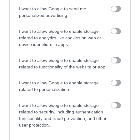
I want to allow Google to send me
Di niente Ligio,
personalized advertising.
anch'io ho dovuto prendere il 140 cv , perché preso in pronta
consegna sennò i tempi di attesa erano già molto lunghi, e
ancora non si parlava del Covid.
I want to allow Google to enable storage
Certo ,che avrei preferito un motore più potente visto la mole
related to analytics like cookies on web or
del mezzo,ma venendo da un mansardato di sette metri che
device identifiers in apps.
montava il 2.8 da 127 cv, diciamo che questo va molto, ma
molto meglio, ora guidare è comunque un piacere , anche se
I want to allow Google to enable storage
solo è un 140 manuale
.
related to functionality of the website or app.
Ciao
I want to allow Google to enable storage
related to personalization.
10
Ligio
125
I want to allow Google to enable storage
Inserito il
09/12/2021
alle:
12:36:29
related to security, including authentication
Grazie ancora delle spiegazioni ora non mi resta che aspettare
functionality and fraud prevention, and other
aprile/maggio per provarlo
user protection.
LIGIO