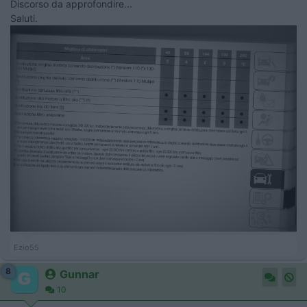
Discorso da approfondire...
Saluti.
Ezio55
8
Gunnar
10