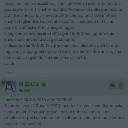
Allora, nel tuo entusiasmo..., che condivido, i soldi si fa fatica a
guadagnarli... ed anch'io ho fatto l'estensione della garanzia ai
5 anni ma nessuno mi aveva detto che era possibile mettere
anche i tagliandi ed avere uno sconto..., secondo me fai un
poco di confusione, mi spiego meglio.
Il tagliando deve essere fatto ogni 45.000 Km. oppure due
anni, come anche tu dici giustamente.
Il discorso dei 10.000 Km. però non vuol dire che devi fare un
tagliando dopo questa percorrenza, ma entro i due anni, quindi
non sono 5 tagliandi, ma due al massimo tre.
saluti.
Ezio55
19
IZ4DJI
58914
Inserito il
04/03/2018
alle:
14:26:29
Quando avevo il Ducato X250, non feci l'estensione di garanzia,
e me ne pentii in quanto quel mezzo ebbe una marea di
problemi e spesi una marea di soldi (tanto che poi lo ho venduto
per la disperazione).