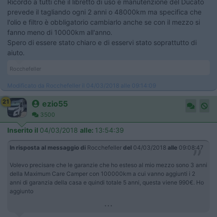
Ricordo a tutti che il libretto di uso e manutenzione del Ducato
prevede il tagliando ogni 2 anni o 48000km ma specifica che
l'olio e filtro è obbligatorio cambiarlo anche se con il mezzo si
fanno meno di 10000km all'anno.
Spero di essere stato chiaro e di esservi stato soprattutto di
aiuto.
Rocchefeller
Modificato da Rocchefeller il 04/03/2018 alle 09:14:09
21
ezio55
3500
Inserito il
04/03/2018
alle:
13:54:39
In risposta al messaggio di
Rocchefeller
del
04/03/2018
alle
09:08:47
Volevo precisare che le garanzie che ho esteso al mio mezzo sono 3 anni
della Maximum Care Camper con 100000km a cui vanno aggiunti i 2
anni di garanzia della casa e quindi totale 5 anni, questa viene 990€. Ho
aggiunto
...