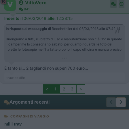
10
VittoVero
841
Inserito il
06/03/2018
alle:
12:38:15
In risposta al messaggio di
Rocchefeller
del
06/03/2018
alle
07:42:14
Buongiorno a tutti, il libretto di uso e manutenzione non c'è l'ho in quanto
il camper me lo consegnano sabato, per quanto riguarda le foto del
libretto le fotocopie me l'ha fatte proprio il capo officina e manca preciso
...
È tanto si... 2 tagliandi non superi 700 euro...
knausboxlife
<
1
2
3
>
Argomenti recenti
COMPAGNI DI VIAGGIO
milli trav