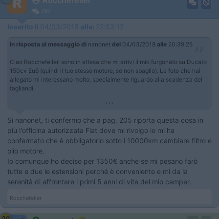
Rocchefeller
797
Inserito il
04/03/2018
alle:
22:53:12
In risposta al messaggio di
nanonet
del
04/03/2018
alle
20:39:25
Ciao Rocchefeller, sono in attesa che mi arrivi il mio furgonato su Ducato
150cv Eu6 (quindi il tuo stesso motore, se non sbaglio). Le foto che hai
allegato mi interessano molto, specialmente riguardo alla scadenza dei
tagliandi.
...
Si nanonet, ti confermo che a pag. 205 riporta questa cosa in
più l'officina autorizzata Fiat dove mi rivolgo io mi ha
confermato che è obbligatorio sotto i 10000km cambiare filtro e
olio motore.
Io comunque ho deciso per 1350€ anche se mi pesano farò
tutte e due le estensioni perché è conveniente e mi da la
serenità di affrontare i primi 5 anni di vita del mio camper.
Rocchefeller
20