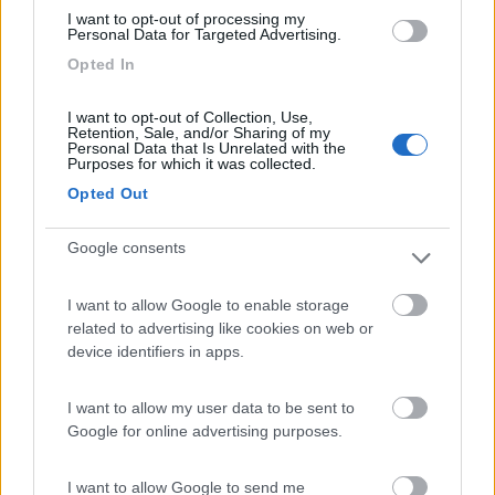
I want to opt-out of processing my
primo tagliando, potevo avere problemi con la garanzia. Mi fu
Personal Data for Targeted Advertising.
risposto esattamente di no, ma che se facevo molti percorsi
Opted In
urbani "era consigliato" cambiare l'olio ogni 12 mesi (come
appunto "consigliato" dal manuale d'uso che ho allegato). Ma
dal momento che questo tipo di uso non è formalmente
I want to opt-out of Collection, Use,
Retention, Sale, and/or Sharing of my
verificabile/tracciabile, la cosa per me era finita lì.
Personal Data that Is Unrelated with the
Purposes for which it was collected.
Ora dal manuale d'uso del tuo Eu6 150cv, vedo che invece è
Opted Out
espressamente indicato (non si legge molto bene ma mi sembra
così) che nel caso di percorrenze annuali inferiori ai 10000km, è
Google consents
necessario sostituire olio e filtro ogni 12 mesi.
Rispetto ai "vaghi consigli" precedenti (Eu5), ora ci sono dei km
che fanno fede, quindi non si scappa, se ogni anno i km
I want to allow Google to enable storage
percorsi sono inferiori a 10000, occorre cambiare olio e filtro
related to advertising like cookies on web or
obbligatoriamente (perlomeno nel periodo di garanzia).
device identifiers in apps.
Mi confermi questo? Perchè non sono riuscito a scaricare il pdf
I want to allow my user data to be sent to
del manuale che hai allegato (non ho ancora il numero di telaio).
Google for online advertising purposes.
Negli ultimi anni le mie medie annuali si sono assestate attorno
ai 13000/15000km all'anno, per cui (se confermati, ma non è
I want to allow Google to send me