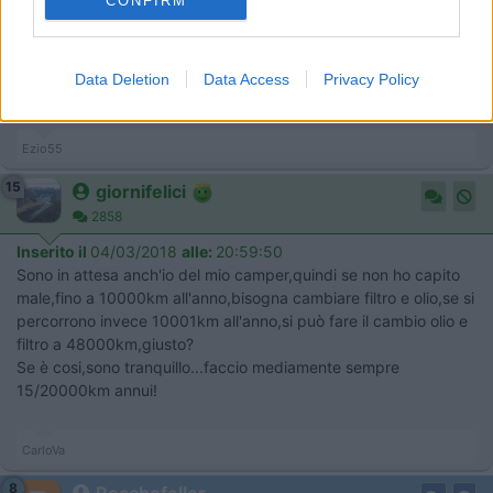
CONFIRM
attenzione...
Sul precedente euro 5 non c'era questa specifica, appena vado
al camper mi leggo il manuale uso e manutenzione.
Data Deletion
Data Access
Privacy Policy
Saluti.
Ezio55
15
giornifelici
2858
Inserito il
04/03/2018
alle:
20:59:50
Sono in attesa anch'io del mio camper,quindi se non ho capito
male,fino a 10000km all'anno,bisogna cambiare filtro e olio,se si
percorrono invece 10001km all'anno,si può fare il cambio olio e
filtro a 48000km,giusto?
Se è cosi,sono tranquillo...faccio mediamente sempre
15/20000km annui!
CarloVa
8