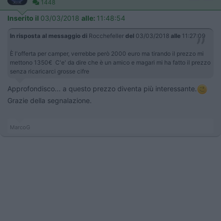
1448
Inserito il
03/03/2018
alle:
11:48:54
In risposta al messaggio di
Rocchefeller
del
03/03/2018
alle
11:27:09
È l'offerta per camper, verrebbe però 2000 euro ma tirando il prezzo mi
mettono 1350€ C'e' da dire che è un amico e magari mi ha fatto il prezzo
senza ricaricarci grosse cifre
Approfondisco... a questo prezzo diventa più interessante.
Grazie della segnalazione.
MarcoG