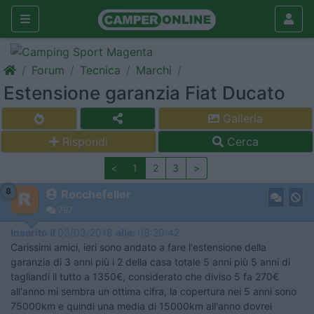
Forum
Tecnica
Marchi
Estensione garanzia Fiat Ducato
Galleria
Rispondi
Cerca
<
1
2
3
>
8
Rocchefeller
797
Inserito il
03/03/2018
alle:
08:20:42
Carissimi amici, ieri sono andato a fare l'estensione della
garanzia di 3 anni più i 2 della casa totale 5 anni più 5 anni di
tagliandi il tutto a 1350€, considerato che diviso 5 fa 270€
all'anno mi sembra un ottima cifra, la copertura nei 5 anni sono
75000km e quindi una media di 15000km all'anno dovrei