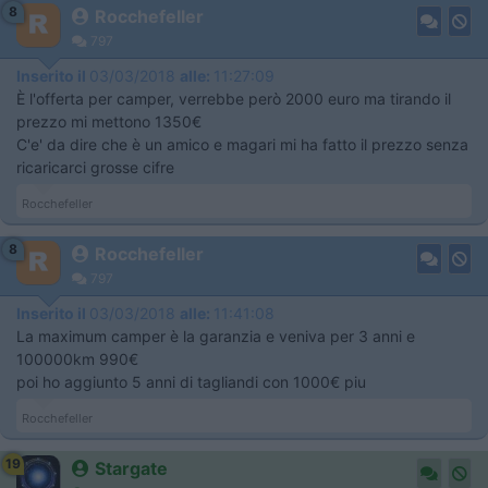
8
Rocchefeller
797
Inserito il
03/03/2018
alle:
11:27:09
È l'offerta per camper, verrebbe però 2000 euro ma tirando il
prezzo mi mettono 1350€
C'e' da dire che è un amico e magari mi ha fatto il prezzo senza
ricaricarci grosse cifre
Rocchefeller
8
Rocchefeller
797
Inserito il
03/03/2018
alle:
11:41:08
La maximum camper è la garanzia e veniva per 3 anni e
100000km 990€
poi ho aggiunto 5 anni di tagliandi con 1000€ piu
Rocchefeller
19
Stargate