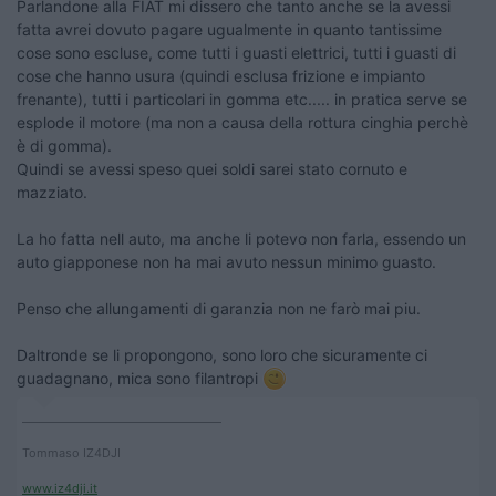
Parlandone alla FIAT mi dissero che tanto anche se la avessi
fatta avrei dovuto pagare ugualmente in quanto tantissime
cose sono escluse, come tutti i guasti elettrici, tutti i guasti di
cose che hanno usura (quindi esclusa frizione e impianto
frenante), tutti i particolari in gomma etc..... in pratica serve se
esplode il motore (ma non a causa della rottura cinghia perchè
è di gomma).
Quindi se avessi speso quei soldi sarei stato cornuto e
mazziato.
La ho fatta nell auto, ma anche li potevo non farla, essendo un
auto giapponese non ha mai avuto nessun minimo guasto.
Penso che allungamenti di garanzia non ne farò mai piu.
Daltronde se li propongono, sono loro che sicuramente ci
guadagnano, mica sono filantropi
____________________________________
Tommaso IZ4DJI
www.iz4dji.it