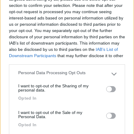
Ciao Rocchefeller, sono in attesa che mi arrivi il mio furgonato
section to confirm your selection. Please note that after your
su Ducato 150cv Eu6 (quindi il tuo stesso motore, se non
opt-out request is processed you may continue seeing
sbaglio).
interest-based ads based on personal information utilized by
Le foto che hai allegato mi interessano molto, specialmente
us or personal information disclosed to third parties prior to
riguardo alla scadenza dei tagliandi.
your opt-out. You may separately opt-out of the further
Il mio precedente Ducato Eu5+ 130cv prevedeva il primo
disclosure of your personal information by third parties on the
tagliando "obbligatorio" dopo 2 anni o 48000km, come indicato
IAB’s list of downstream participants. This information may
dal suo manuale uso e manutenzione
also be disclosed by us to third parties on the
IAB’s List of
Downstream Participants
that may further disclose it to other
third parties.
Personal Data Processing Opt Outs
Please note that this website/app uses one or more Google
services and may gather and store information including but
I want to opt-out of the Sharing of my
not limited to your visit or usage behaviour. You may click to
personal data.
grant or deny consent to Google and its third-party tags to
Opted In
use your data for below specified purposes in below Google
consent section.
I want to opt-out of the Sale of my
Personal Data.
Opted In
Al di là dei consigli che da più parti ho sempre letto, chiesi
esplicitamente a Fiat se nel presentarmi dopo 2 anni a fare il