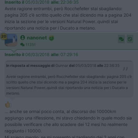
Inserito il
05/03/2018
alle:
22:36:35
Avete ragione entrambi, però Rocchefeller stai sbagliando:
pagina 205 c’è scritto quello che stai dicendo ma a pagina 204
inizia la sezione per le versioni Natural Power..quindi stai
riportando una notizia per i Ducato a metano.
20
nanonet
11351
Inserito il
06/03/2018
alle:
07:29:16
In risposta al messaggio di
Gunnar
del
05/03/2018
alle
22:36:35
Avete ragione entrambi, però Rocchefeller stai sbagliando: pagina 205 c’è
scritto quello che stai dicendo ma a pagina 204 inizia la sezione per le
versioni Natural Power..quindi stai riportando una notizia per i Ducato a
metano.
... anche se ormai poco conta, al discorso dei 10000km
aggiungo una riflessione, mi stavo chiedendo in quale modo sia
possibile verificare che allo scadere dei 12 mesi ho realmente
raggiunto i 10000.
Mi spiego meglio, se mi presento al tagliando dei 2 anni con