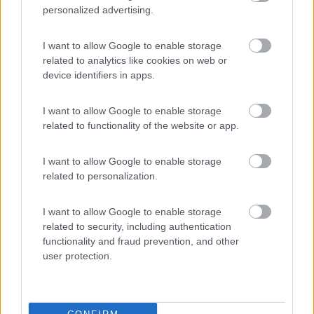
detto..) sarei vicino al "confine" chilometrico.
personalized advertising.
Ciao
I want to allow Google to enable storage
related to analytics like cookies on web or
device identifiers in apps.
Davide
I want to allow Google to enable storage
Modificato da nanonet il 04/03/2018 alle 20:46:50
related to functionality of the website or app.
21
ezio55
3500
I want to allow Google to enable storage
related to personalization.
Inserito il
04/03/2018
alle:
20:48:55
In risposta al messaggio di
Rocchefeller
del
04/03/2018
alle
19:46:40
I want to allow Google to enable storage
related to security, including authentication
Ciao ezio55, no non faccio nessuna confusione, ho già specificato che i
functionality and fraud prevention, and other
tagliandi probabilmente saranno 2 o 3 in cinque anni ma i cambi olio filtro
e controlli saranno 5 cioè 1 all'anno in quanto il libretto di uso e
user protection.
manutenzione
...
Ti ringrazio per la precisazione, alla quale dovrò fare