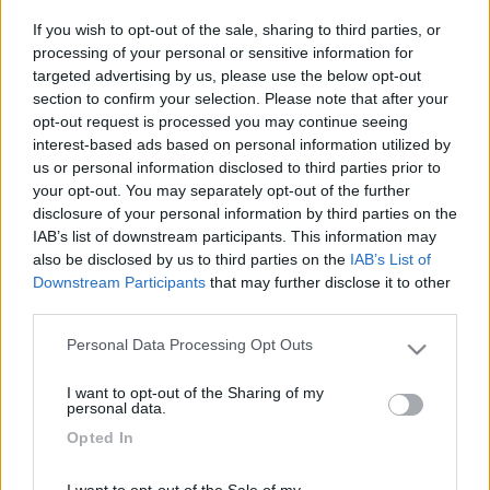
concessionario, poi la mancanza dei longheroni sulla parte
If you wish to opt-out of the sale, sharing to third parties, or
posteriore del telaio, e poi sulla qualità della costruzione in
processing of your personal or sensitive information for
poliuretano...
targeted advertising by us, please use the below opt-out
Certo la pianta con i letti a castello posteriore con dinette
section to confirm your selection. Please note that after your
posteriore per far giocare le figlie...è fantastica, ma poi alla
opt-out request is processed you may continue seeing
prova dei fatti bisogna valutarne l'utilità effettiva.
interest-based ads based on personal information utilized by
Qualcuno, che conosce, od ha, od ha avuto,...ci da qualche
us or personal information disclosed to third parties prior to
informazione.
your opt-out. You may separately opt-out of the further
Grazie in anticipo
disclosure of your personal information by third parties on the
Piersimo
IAB’s list of downstream participants. This information may
also be disclosed by us to third parties on the
IAB’s List of
11
lucabrio
Downstream Participants
that may further disclose it to other
third parties.
1
Inserito il
28/09/2019
alle:
13:43:05
Personal Data Processing Opt Outs
Please note that this website/app uses one or more Google
services and may gather and store information including but
In risposta al messaggio di
piersimo
del
27/09/2019
alle
09:15:41
I want to opt-out of the Sharing of my
not limited to your visit or usage behaviour. You may click to
personal data.
Buongiorno, abbiamo visto in fiera il nuovo ITINEO SB740, siamo felici
grant or deny consent to Google and its third-party tags to
Opted In
possessori di un ECOVIP 1, letti a castello, sottopavimento tecnico,
use your data for below specified purposes in below Google
mezzo potente, ma l'idea del MH ci allettava. Certo abbiamo diverse
consent section.
perplessità,
I want to opt-out of the Sale of my