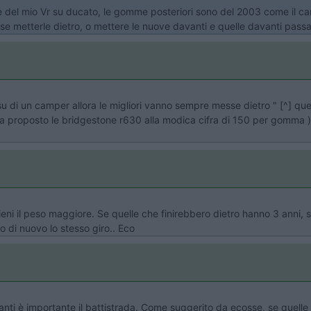
 del mio Vr su ducato, le gomme posteriori sono del 2003 come il ca
 metterle dietro, o mettere le nuove davanti e quelle davanti passarl
u di un camper allora le migliori vanno sempre messe dietro " [^] ques
 proposto le bridgestone r630 alla modica cifra di 150 per gomma ) sp
sostieni il peso maggiore. Se quelle che finirebbero dietro hanno 3 anni
o di nuovo lo stesso giro.. Eco
anti è importante il battistrada. Come suggerito da ecosse, se quelle 