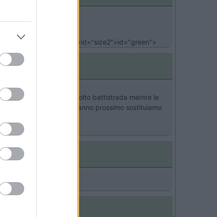
estra
)
>
ao, Danieleid="Arial Black">id="size2">id="green">
teriori hanno ancora molto battistrada mentre le
anti e le 2 nuove dietro;l'anno prossimo sostituiamo