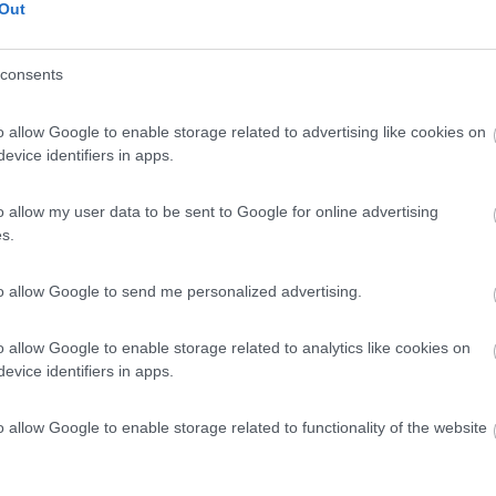
Out
rito in data 19/06/2011 01:23:44 (
Visualizza messaggio in nuova fin
consents
vano i problemi di scoppio. E ti raccomando le valvole metalliche. Ci
o allow Google to enable storage related to advertising like cookies on
evice identifiers in apps.
o allow my user data to be sent to Google for online advertising
te 2006 con circa 35 000 Km in ottimo stato come carcassa . Le pos
s.
te,mi dice: quest'anno cambiamo le 2 ant., spostiamo le posteriori av
ite", e rifacciamo lo stesso giro![;)] Saluti Giuseppe
to allow Google to send me personalized advertising.
o allow Google to enable storage related to analytics like cookies on
evice identifiers in apps.
o allow Google to enable storage related to functionality of the website