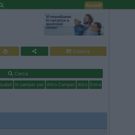
Accedi
Galleria
Cerca
isabili
In camper per
Altro Camper
Altro
Extra