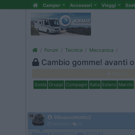
Camper
Accessori
Viaggi
Sos
Forum
Tecnica
Meccanica
Cambio gomme! avanti o 
Nuovo
Sosta
Gruppi
Compagni
Italia
Estero
Marchi
15
9ScaccoMatto2
30/05/2011
25
Inserito il
19/06/2011
alle:
01:23:44