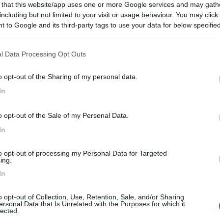
 that this website/app uses one or more Google services and may gath
including but not limited to your visit or usage behaviour. You may click 
ti, anche perchè quelle davanti si consumano di solito più in fretta e
 to Google and its third-party tags to use your data for below specifi
tro.
ogle consent section.
l Data Processing Opt Outs
o opt-out of the Sharing of my personal data.
In
re un p'ò di fuga del posteriore, controllato le gomme e sono consum
ni e 33.000 km ... che faccio ? le cambio ? quali mi consigliate ? Os
o opt-out of the Sale of my Personal Data.
In
to opt-out of processing my Personal Data for Targeted
coMatto2, cioè ho le gomme dal 2003 tutte e 4 e a detta di alcuni gomm
ing.
.000km) e qualche piccola screpolatura si sta a malapena vedendo 
In
 di cambiarle tutte e 4 o 2 e le metto sul posteriore e le posteriori le
one "furgonato" quindi stesso modello ma normale? Grazie
o opt-out of Collection, Use, Retention, Sale, and/or Sharing
ersonal Data that Is Unrelated with the Purposes for which it
lected.