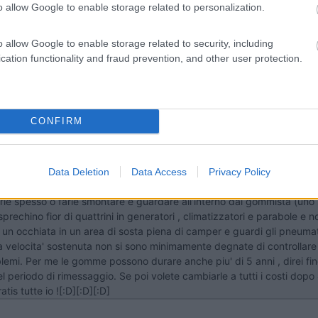
o allow Google to enable storage related to personalization.
ca la regola del 4. Sostituzione totale ogno 4 anni o 40.000 km.
o allow Google to enable storage related to security, including
cation functionality and fraud prevention, and other user protection.
 data 22/06/2011 21:22:28 (
Visualizza messaggio in nuova finestra
)
>
CONFIRM
sta mi sembra un po' troppo solerte... Allora guarda , io faccio il mo
 6 anni... Questo per dirti che e' vero che la tua vita e' appesa al
a fare neanche del terrorismo psicologico , intanto le gomme anteriori
Data Deletion
Data Access
Privacy Policy
 e normalmente quei km. si percorrono in 4/5 anni (se si fanno meno
rle spesso o farle smontare e guardare all'interno dal gommista (uno 
 sprechino fior di quattrini in generatori , climatizzatori e parabole 
i un occhiata in un area di sosta piena di camper e guardi gli pneum
 velocita' sostenuta non si sono minimamente degnate di controllare
lemi. Per me le gomme possono durare anche piu' di 5 anni , direi fin
periodo di rimessaggio. Se poi volete cambiarle a tutti i costi dopo
is tutte io ![:D][:D][:D]