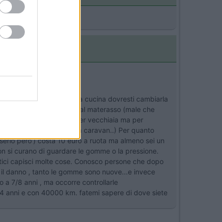
biliere e secondo me la tua cucina dovresti cambiarla
le gomme del camper e non al materasso (male che
 sul Ducato le cambi non per vecchiaia ma per
 km. forse era meglio una caravan..) Per quanto
serio pero') costa 10 euro a ruota ma almeno sei un
e non si curano di guardare le gomme o la pressione.
atici capisci molte cose. Conosco persone che dopo
 il danno , tanto le gomme sono nuove...e invece
o a 7/8 anni , ma occorre controllarle
 4 anni e con 40000 km. fatemi sapere di dove siete