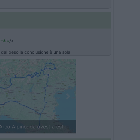
estra
)
>
 dal peso la conclusione è una sola
Next
in camper: il piccolo sentiero