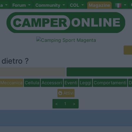
ta
Forum
Community
COL
Magazine
dietro ?
Meccanica
Cellula
Accessori
Eventi
Leggi
Comportamenti
D
Attivi
<
1
>