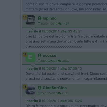
prima di uscire dovrei cambiare le gomme posteriore
mettere (assolutamente) 2 nuove, ma sono indeciso se
16
lupindo
03/04/2010
1497
Inserito il
19/06/2011
alle:
03:45:21
ciao [:)] parole del mio gommista "se devi montarle s
prossima settimana dovro' cambiarle tutte e 4 ( mi ha
ciaooooooooooooooooooooooooooo
19
ecosse
08/09/2006
3037
Inserito il
19/06/2011
alle:
07:35:10
Davanti ci fai trazione, ci sterzi e ci freni. Dietro 
prossimo di sostituirle nuovamente , magari rifacend
18
GinoSerGina
22/10/2007
7181
Inserito il
19/06/2011
alle:
08:16:24
Dietro è importante la struttura del pneumatico, dav