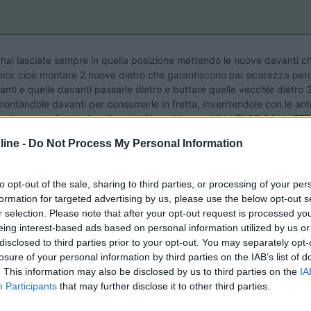
e hai lasciate sempre in quella posizione mettendo le nuove davanti
cnici: cioè montare 2 nuove dietro che garantiscono piu sicurezza perch
anti e quelle davanti passarle dietro e buttare quelle vecchie dietro 
 montandole davanti per consumarle in fretta, inverrtendole con le anter
nomicamente il tutto fare il punto 3) ma bisogna VALUTARE CON ATTE
rito in data 19/06/2011 01:23:44 (
Visualizza messaggio in nuova fin
ine -
Do Not Process My Personal Information
to opt-out of the sale, sharing to third parties, or processing of your per
formation for targeted advertising by us, please use the below opt-out s
r selection. Please note that after your opt-out request is processed y
eing interest-based ads based on personal information utilized by us or
 hai un garage e sei intorno ai 35q o oltre è un pò diverso da aver
disclosed to third parties prior to your opt-out. You may separately opt-
se le gomme usate ormai sono di legno, io non le metterei davanti...pi
losure of your personal information by third parties on the IAB’s list of
ioni da cambio di biancheria...già capitato.
. This information may also be disclosed by us to third parties on the
IA
Participants
that may further disclose it to other third parties.