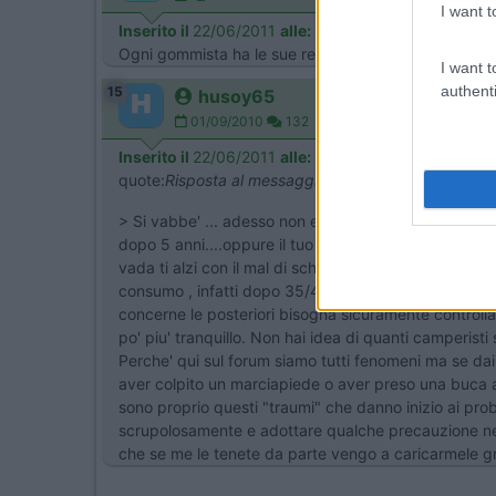
I want t
Inserito il
22/06/2011
alle:
21:22:28
Ogni gommista ha le sue regole (sigh..). Il mio appli
I want t
authenti
15
husoy65
01/09/2010
132
Inserito il
22/06/2011
alle:
23:04:58
quote:
Risposta al messaggio di Geogalle inserito in
> Si vabbe' ... adesso non esageriamo !! Il tuo gommi
dopo 5 anni....oppure il tuo materasso dopo massimo
vada ti alzi con il mal di schiena) pero' non bisogn
consumo , infatti dopo 35/40000 km sono gia' fruste
concerne le posteriori bisogna sicuramente controlla
po' piu' tranquillo. Non hai idea di quanti camperisti
Perche' qui sul forum siamo tutti fenomeni ma se da
aver colpito un marciapiede o aver preso una buca a
sono proprio questi "traumi" che danno inizio ai prob
scrupolosamente e adottare qualche precauzione nel 
che se me le tenete da parte vengo a caricarmele grat