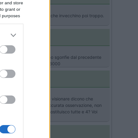
er and store
to grant or
 quindi le cambierai prima che invecchino poi troppo.
ed purposes
ate "male" xchè uate troppo sgonfie dal precedente
sa. Rexosline650-Alko-Fiat.3000
isti, ai quali le ho fatte visionare dicono che
adesso, ma solo dietro accurata osservazione, non
 porto avanti, oppure le sostituisco tutte e 4? Voi