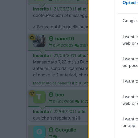
Opted 
Inserito il
21/06/2011
alle:
16:59:07
quote:
Risposta al messaggio di 9ScaccoMatto2 inse
Google 
> Senza dubbio quelle nuove dietro, è da lì che arri
I want t
22
nanett0
web or d
09/12/2003
3197
Inserito il
21/06/2011
alle:
17:20:34
I want t
Mansardato 7,20 mt su Ducato 3000 ...4 GOMME data
purpose
anteriori sono da "cambiare". Il gommista, giustamen
di nuovo le 2 anteriori, che nel frattempo saranno "fin
I want 
Modificato da nanett0 il 21/06/2011 alle 17:22:37
17
tico
I want t
04/07/2009
1072
web or d
Inserito il
22/06/2011
alle:
10:48:32
qualche screpolatura?!!
I want t
or app.
Geogalle
-