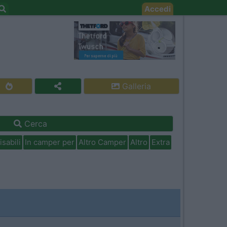
Accedi
Galleria
Cerca
isabili
In camper per
Altro Camper
Altro
Extra