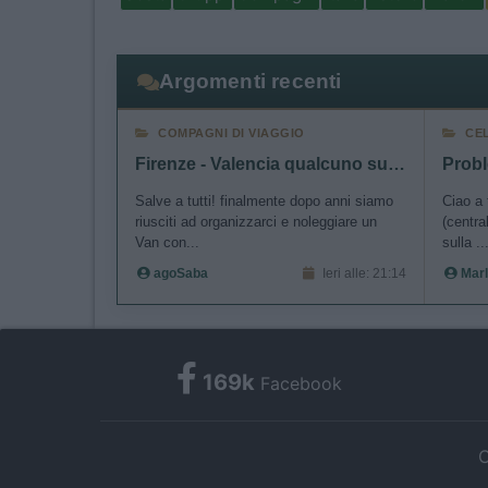
I want t
authenti
Argomenti recenti
COMPAGNI DI VIAGGIO
CE
Firenze - Valencia qualcuno sulla stessa tratta?
Probl
Salve a tutti! finalmente dopo anni siamo
Ciao a 
riusciti ad organizzarci e noleggiare un
(centra
Van con...
sulla ..
agoSaba
Ieri alle: 21:14
Marl
169k
Facebook
C