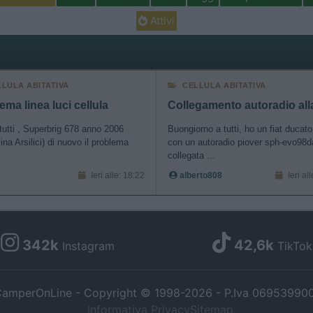
o allow Google to enable storage related to security, including
cation functionality and fraud prevention, and other user protection.
Attivi
LLULA ABITATIVA
CELLULA ABITATIVA
ema linea luci cellula
tutti , Superbrig 678 anno 2006
Buongiorno a tutti, ho un fiat ducat
lina Arsilici) di nuovo il problema
con un autoradio piover sph-evo98d
.
collegata ...
Ieri alle: 18:22
alberto808
Ieri al
342k
42,6k
Instagram
TikTok
amperOnLine - Copyright © 1998-2026 - P.Iva 06953990
Informativa Privacy
Sitemap