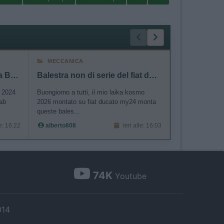
MECCANICA
MARCHI
Collegamento autoradio alla Batteria servizi
Balestra non di serie del fiat ducato my24 140
Rapido C03
o 2024
Buongiorno a tutti, il mio laika kosmo
Chiedo, se ci son
ab
2026 montato su fiat ducato my24 monta
questo cmaper.
queste bales...
acquistato, an..
le: 16:22
alberto808
Ieri alle: 16:03
jana
74K
Youtube
014