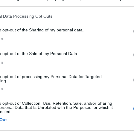
ogle consent section.
l Data Processing Opt Outs
 [;)][}:)][;)][}:)]
o opt-out of the Sharing of my personal data.
In
bilità. Grazie a Suki 74 per aver chiarito il dubbio cinghia/catena. Gr
o opt-out of the Sale of my Personal Data.
raticamente pari al nuovo. Grazie a Nemo Family per avermi rammentat
In
io le mie vacanze in tranquillità grazie anche a voi. Ciao [:D][:D][:D
to opt-out of processing my Personal Data for Targeted
ing.
In
o opt-out of Collection, Use, Retention, Sale, and/or Sharing
ersonal Data that Is Unrelated with the Purposes for which it
Previous
lected.
Out