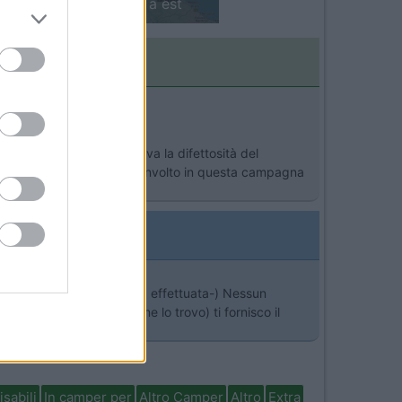
'Arco Alpino: da ovest a est
>
i servizio che contemplava la difettosità del
e se il tuo mezzo è stato coinvolto in questa campagna
l post sulla EGR - Modifica effettuata-) Nessun
ndicatena. Comunque (come lo trovo) ti fornisco il
isabili
In camper per
Altro Camper
Altro
Extra