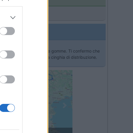
azie a 100176 per le info sulle gomme. Ti confermo che
o che non esiste solo la cinghia di distribuzione.
][:D]
Next