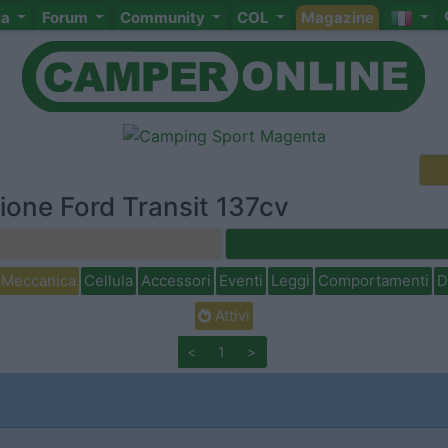
ta
Forum
Community
COL
Magazine
ione Ford Transit 137cv
Meccanica
Cellula
Accessori
Eventi
Leggi
Comportamenti
D
Attivi
<
1
>