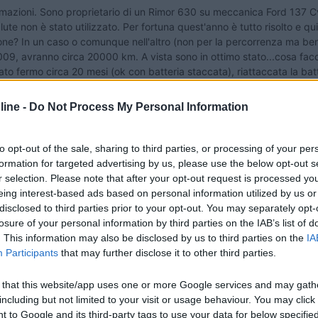
formazioni. Sono proprietario di un Rimor 630 su meccanica Ford 137 Cv
ute non è stato utilizzato. Per fortuna quest'anno è tutto risolto e qu
ione? In un caso o comunque nell'altro (non per la percorrenza ma bens
 2009, avranno circa 20000 km. A vista sono in ottimo stato...cosa fac
ato fermo circa 20 mesi (ok con batteria staccata), riattaccata la bat
zie ancora..[:)][:)]
ine -
Do Not Process My Personal Information
to opt-out of the sale, sharing to third parties, or processing of your per
formation for targeted advertising by us, please use the below opt-out s
ca nessuna manutenzione. Per le gomme dipende da tanti fattori.
r selection. Please note that after your opt-out request is processed y
eing interest-based ads based on personal information utilized by us or
disclosed to third parties prior to your opt-out. You may separately opt-
losure of your personal information by third parties on the IAB’s list of
. This information may also be disclosed by us to third parties on the
IA
rai oltre i 200 mila km, magari se è stato fermo molto un cambio olio
Participants
that may further disclose it to other third parties.
ntiualmente pensa alla sostituzione delle anteriori, ma se in buono sta
e ti consigli qualcuno che ha la possibilità di vederle... cris
 that this website/app uses one or more Google services and may gath
including but not limited to your visit or usage behaviour. You may click 
 to Google and its third-party tags to use your data for below specifi