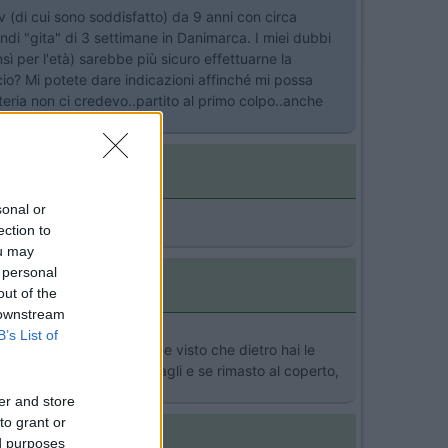
 (di cui sono soddisfatto) da 9 anni con circa
indi "gita" di 3 settimane in Danimarca. I miei dubbi
ì per l'età) sarebbe più sicuro effettuarne la
cio? Mi potete dare indicazioni affinché mi possa
teria non ci credevo..partito al primo colpo..anche
sonal or
ection to
ou may
 personal
out of the
 downstream
B’s List of
 non fa male. per le gomme visto che dietro hai le
to senza screpolature o tagli e se rimasto al coperto,
er and store
to grant or
ed purposes