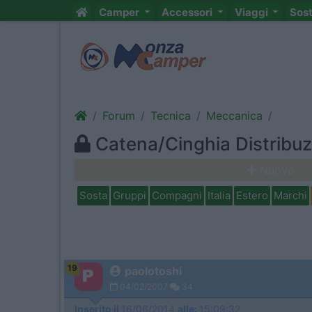
Camper
Accessori
Viaggi
Sos
Forum
Tecnica
Meccanica
Catena/Cinghia Distribuz
Nuovo
Sosta
Gruppi
Compagni
Italia
Estero
Marchi
19
paolotoshi
04/02/2007
34
Inserito il
16/06/2014
alle:
15:09:32