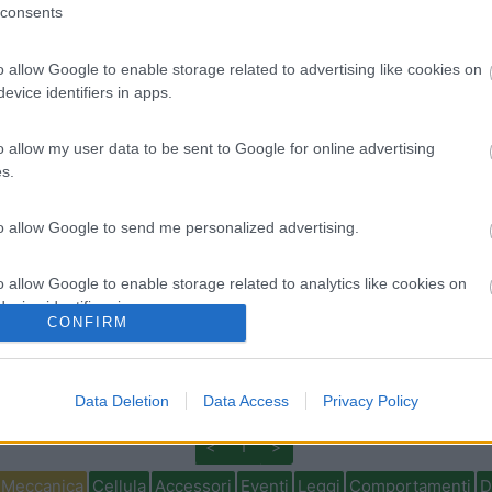
Tour dell
consents
o allow Google to enable storage related to advertising like cookies on
evice identifiers in apps.
in data 16/06/2014 21:29:22 (
Visualizza messaggio in nuova finestra
)
o allow my user data to be sent to Google for online advertising
s.
di catena, ma i mezzi di quegli anni erano coinvolti in una campagna d
risalire, se, magari in privato me lo vuoi comunicare, posso verificar
to allow Google to send me personalized advertising.
o allow Google to enable storage related to analytics like cookies on
evice identifiers in apps.
CONFIRM
 seguo (quando gli impegni me lo permettono i tuoi consigli, mitico i
o allow Google to enable storage related to functionality of the website
 paio d'anni mi è arrivata una lettere della Ford per il richiamo al te
Data Deletion
Data Access
Privacy Policy
o allow Google to enable storage related to personalization.
<
1
>
Meccanica
Cellula
Accessori
Eventi
Leggi
Comportamenti
D