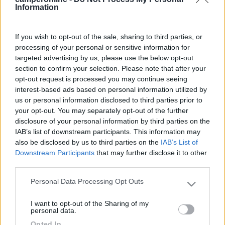
Inserito il
06/08/2014
alle:
12:06:11
Information
quote:
Risposta al messaggio di maxim17 inserito in data
06/08/2014 09:08:16 (
Visualizza messaggio in nuova
finestra
)
>
If you wish to opt-out of the sale, sharing to third parties, or
processing of your personal or sensitive information for
> Ho fatto proprio cosi'! Speriamo che duri quanto basta. Grazie
targeted advertising by us, please use the below opt-out
mille Saluti a tutti
section to confirm your selection. Please note that after your
opt-out request is processed you may continue seeing
19
paolo 61
interest-based ads based on personal information utilized by
11698
us or personal information disclosed to third parties prior to
your opt-out. You may separately opt-out of the further
Inserito il
06/08/2014
alle:
13:16:38
disclosure of your personal information by third parties on the
Sicuramente si è surriscaldato il contatto delle luci di posizione ,
IAB’s list of downstream participants. This information may
puoi scollegare il cablaggio dal devio luci e sostituire la spinetta
also be disclosed by us to third parties on the
IAB’s List of
danneggiata, o provvisoriamente stringerla con un oggetto
Downstream Participants
that may further disclose it to other
appuntito... In quei mezzi succedeva spesso perché nelle
third parties.
camperizzazioni vengono aggiunte le luci laterali senza
integrare un relè , cosa che ti consiglio di fare al tuo rientro...
Personal Data Processing Opt Outs
Paolo
Please note that this website/app uses one or more Google
services and may gather and store information including but
bexwiller
I want to opt-out of the Sharing of my
not limited to your visit or usage behaviour. You may click to
personal data.
-
grant or deny consent to Google and its third-party tags to
Opted In