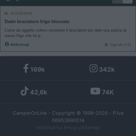
ACCESSORI
Dado bruciatore frigo bloccato
Come da oggetto volevo smontare il bruciatore per dare una pulizia al
nuovo frigo che ho p...
dekracap
Oggi alle 11:51
169k
342k
42,6k
74K
CamperOnLine - Copyright © 1998-2026 - P.Iva
06953990014
Informativa Privacy
Sitemap