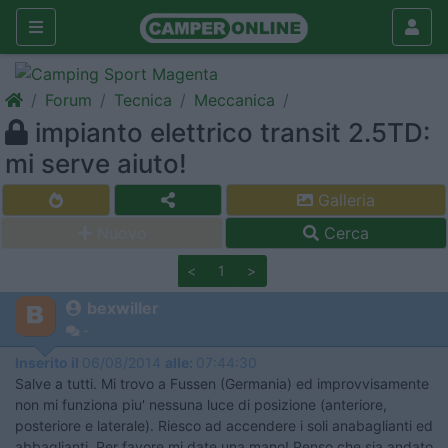
Forum
Tecnica
Meccanica
impianto elettrico transit 2.5TD:
mi serve aiuto!
Galleria
Nuovo
Cerca
<
1
>
bexwiller
-
Inserito il
06/08/2014
alle:
07:44:30
Salve a tutti. Mi trovo a Fussen (Germania) ed improvvisamente
non mi funziona piu' nessuna luce di posizione (anteriore,
posteriore e laterale). Riesco ad accendere i soli anabaglianti ed
abbaglianti. Per favore mi date una mano! Penso che sia andato