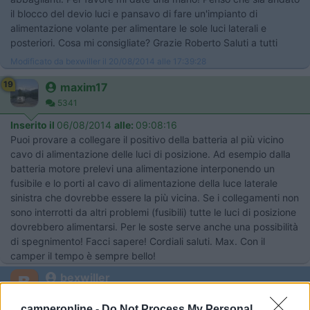
il blocco del devio luci e pansavo di fare un'impianto di
alimentazione volante per alimentare le sole luci laterali e
posteriori. Cosa mi consigliate? Grazie Roberto Saluti a tutti
Modificato da bexwiller il 20/08/2014 alle 17:39:28
19
maxim17
5341
Inserito il
06/08/2014
alle:
09:08:16
Puoi provare a collegare il positivo della batteria al più vicino
cavo di alimentazione delle luci di posizione. Ad esempio dalla
batteria motore prelevi una alimentazione interponendo un
fusibile e lo porti al cavo di alimentazione della luce laterale
sinistra che dovrebbe essere la più vicina. Se i collegamenti non
sono interrotti da altri problemi (fusibili) tutte le luci di posizione
dovrebbero alimentarsi. Per le soste serve anche una possibilità
di spegnimento! Facci sapere! Cordiali saluti. Max. Con il
camper il tempo è sempre bello!
bexwiller
-
camperonline -
Do Not Process My Personal