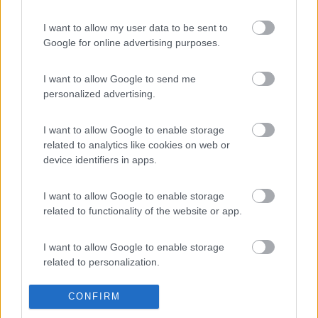
11698
I want to allow my user data to be sent to
Inserito il
06/08/2014
alle:
20:43:22
Google for online advertising purposes.
quote:
Risposta al messaggio di bexwiller inserito in data
06/08/2014 14:17:33 (
Visualizza messaggio in nuova
finestra
)
>
I want to allow Google to send me
personalized advertising.
> Staccalo e controllalo attentamente, noterai una connessione
allentata[;)]
I want to allow Google to enable storage
bexwiller
related to analytics like cookies on web or
-
device identifiers in apps.
Inserito il
17/08/2014
alle:
09:12:35
quote:
Risposta al messaggio di paolo 61 inserito in data
I want to allow Google to enable storage
06/08/2014 20:43:22 (
Visualizza messaggio in nuova
related to functionality of the website or app.
finestra
)
>
I want to allow Google to enable storage
> grazie Paolo, questa notte sono rientrato con l'impianto di
related to personalization.
emergenza. oggi ho smontato il connettore dove come
anticipato da te è evidente il problema.
come mi consigli
di intervenire? Provo a sostituire la spinetta o cambio tutto il
CONFIRM
I want to allow Google to enable storage
connettore? Grazie Saluti a tutti
related to security, including authentication