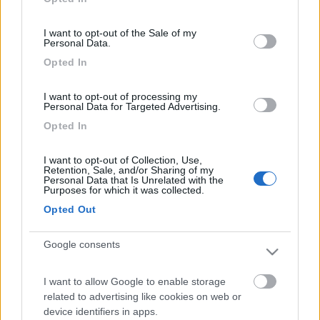
Inserito il
06/08/2014
alle:
14:17:33
use your data for below specified purposes in below Google
quote:
Risposta al messaggio di paolo 61 inserito in data
consent section.
I want to opt-out of the Sale of my
06/08/2014 13:16:38 (
Visualizza messaggio in nuova
Personal Data.
finestra
)
>
Opted In
> La prima cosa che ho fatto e' controllare il connettore, pero'
non l'ho staccato Il contatto che solitamente si danneggia quale
I want to opt-out of processing my
e'? Vedo se riesco a procurarmelo! Grazie mille Saluti a tutti
Personal Data for Targeted Advertising.
Opted In
I want to opt-out of Collection, Use,
Retention, Sale, and/or Sharing of my
Personal Data that Is Unrelated with the
Purposes for which it was collected.
Opted Out
Google consents
I want to allow Google to enable storage
related to advertising like cookies on web or
device identifiers in apps.
19
paolo 61