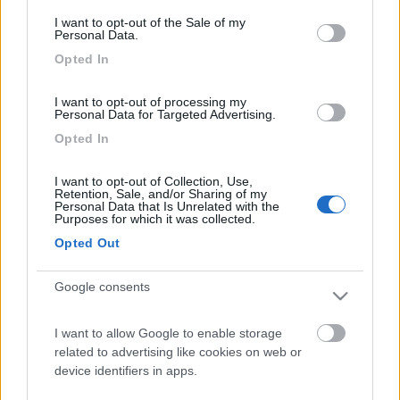
9
archimedep59
consent section.
I want to opt-out of the Sale of my
102
Personal Data.
Inserito il
20/09/2021
alle:
11:41:17
Opted In
Quella che conta e' la velocita' del bus verso la cpu, quella della
ram deve essere uguale o superiore a quella richiesta dalla cpu
I want to opt-out of processing my
Nel caso di questa PC4-2400 il bus verso la cpu lavora a
Personal Data for Targeted Advertising.
1200MHz
Opted In
11
fd3x
1583
I want to opt-out of Collection, Use,
Retention, Sale, and/or Sharing of my
Inserito il
20/09/2021
alle:
12:13:14
Personal Data that Is Unrelated with the
Purposes for which it was collected.
Grazie
Opted Out
Questo banchetto RAM da 8 GB
https://www.amazon.it/gp/aw/d/B...
Google consents
I want to allow Google to enable storage
secondo voi può sostituire quello in fotografia, allegata nel
related to advertising like cookies on web or
primo post?
device identifiers in apps.
Carlo