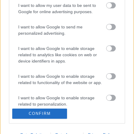
I want to allow my user data to be sent to
Google for online advertising purposes.
I want to allow Google to send me
personalized advertising.
I want to allow Google to enable storage
related to analytics like cookies on web or
device identifiers in apps.
I want to allow Google to enable storage
related to functionality of the website or app.
9
archimedep59
102
I want to allow Google to enable storage
related to personalization.
Inserito il
20/09/2021
alle:
13:00:07
Dove lo vorresti montare ?, a volte ci sono limitazioni della
CONFIRM
motherboard se vai sul sito della crucial selezionando marca e
I want to allow Google to enable storage
modello del pc visualizza le memorie compatibili
related to security, including authentication
functionality and fraud prevention, and other
11
fd3x