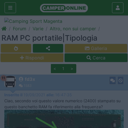
Forum
Varie
Altro, non sui camper
RAM PC portatile|Tipologia
Galleria
Rispondi
Cerca
<
1
>
11
fd3x
1583
Inserito il
19/09/2021
alle:
16:47:35
Ciao, secondo voi questo valore numerico (2400) stampato su
questo banchetto RAM fa riferimento alla frequenza?