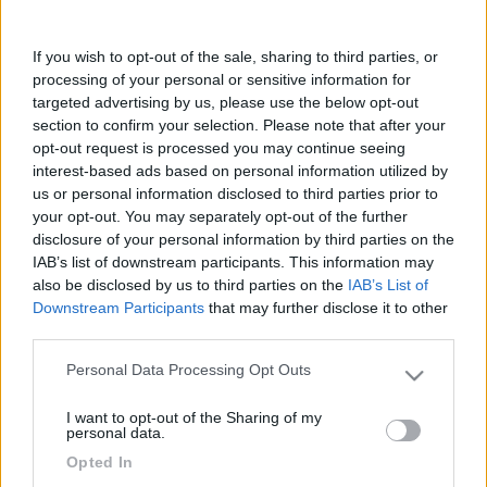
https://en.wikipedia.org/wiki/D...
"C’è un’enorme differenza fra fare una bella vita e avere una vita bella"
If you wish to opt-out of the sale, sharing to third parties, or
G.Fontana
processing of your personal or sensitive information for
11
fd3x
targeted advertising by us, please use the below opt-out
section to confirm your selection. Please note that after your
1583
opt-out request is processed you may continue seeing
Inserito il
20/09/2021
alle:
10:55:52
interest-based ads based on personal information utilized by
us or personal information disclosed to third parties prior to
In risposta al messaggio di
DonLimpio
del
20/09/2021
alle
09:58:58
your opt-out. You may separately opt-out of the further
disclosure of your personal information by third parties on the
PC2400 = DDR4 A 300 MHz 58]
IAB’s list of downstream participants. This information may
Ciao e grazie. Probabilmente sbaglio io, però qui
also be disclosed by us to third parties on the
IAB’s List of
https://it.m.wikipedia.org/wiki...
Downstream Participants
that may further disclose it to other
third parties.
leggo che le DDR4 lavorano con una frequenza compresa tra
1600 e 3200 MHz
Personal Data Processing Opt Outs
Please note that this website/app uses one or more Google
services and may gather and store information including but
I want to opt-out of the Sharing of my
not limited to your visit or usage behaviour. You may click to
personal data.
Carlo
grant or deny consent to Google and its third-party tags to
Opted In
use your data for below specified purposes in below Google