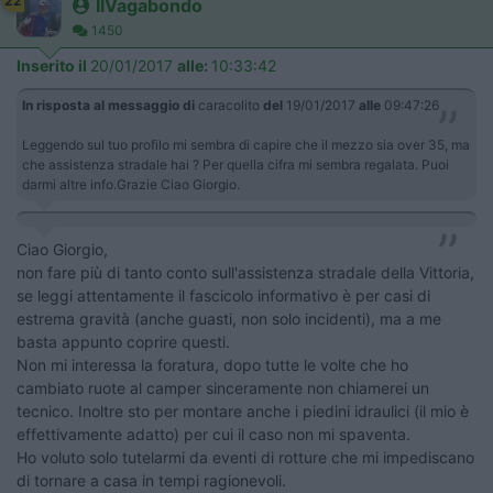
22
IlVagabondo
1450
Inserito il
20/01/2017
alle:
10:33:42
In risposta al messaggio di
caracolito
del
19/01/2017
alle
09:47:26
Leggendo sul tuo profilo mi sembra di capire che il mezzo sia over 35, ma
che assistenza stradale hai ? Per quella cifra mi sembra regalata. Puoi
darmi altre info.Grazie Ciao Giorgio.
Ciao Giorgio,
non fare più di tanto conto sull'assistenza stradale della Vittoria,
se leggi attentamente il fascicolo informativo è per casi di
estrema gravità (anche guasti, non solo incidenti), ma a me
basta appunto coprire questi.
Non mi interessa la foratura, dopo tutte le volte che ho
cambiato ruote al camper sinceramente non chiamerei un
tecnico. Inoltre sto per montare anche i piedini idraulici (il mio è
effettivamente adatto) per cui il caso non mi spaventa.
Ho voluto solo tutelarmi da eventi di rotture che mi impediscano
di tornare a casa in tempi ragionevoli.