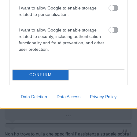
Sull'auto per esempio ho potuto optare solo per eventi naturali e
I want to allow Google to enable storage
non incendio furto (cosa rara).
related to personalization.
--------------------------------------
I want to allow Google to enable storage
La vita è ciò che ti accade quando sei tutto intento a fare altri
related to security, including authentication
piani.
functionality and fraud prevention, and other
user protection.
15
caracolito
1344
Inserito il
21/01/2017
alle:
13:49:32
CONFIRM
In risposta al messaggio di
IlVagabondo
del
21/01/2017
alle
07:49:29
Sì, il mio è 60q, ma penso che le condizioni che ti riporto siano
esattamente le stesse per tutti i camper. D'accordo che il rimpatrio da
Data Deletion
Data Access
Privacy Policy
oltre 2000 km di distanza può essere molto oneroso. Ma come detto,
facendo le mie
...
Non ho trovato nulla che specifichi l' assistenza stradale sopra i