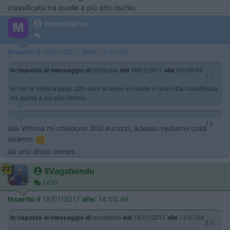
classificata tra quelle a più alto rischio.
morodirho
-
Inserito il
18/01/2017
alle:
13:01:54
In risposta al messaggio di
bottastra
del
18/01/2017
alle
09:08:39
Io con la Vittoria pago 200 euro all'anno e risiedo in una città classificata
tra quelle a più alto rischio.
alla Vittoria mi chiedono 300 eurozzi, adesso vediamo cosa
diranno
ab uno disce omnes
22
IlVagabondo
1450
Inserito il
18/01/2017
alle:
14:05:49
In risposta al messaggio di
morodirho
del
18/01/2017
alle
13:01:54