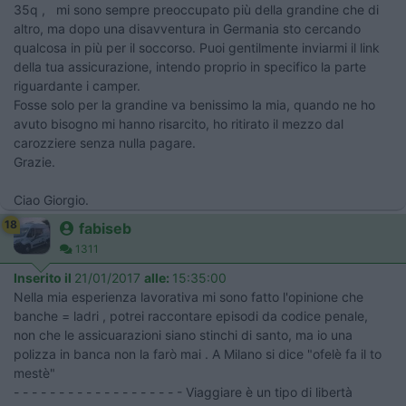
35q , mi sono sempre preoccupato più della grandine che di
altro, ma dopo una disavventura in Germania sto cercando
qualcosa in più per il soccorso. Puoi gentilmente inviarmi il link
della tua assicurazione, intendo proprio in specifico la parte
riguardante i camper.
Fosse solo per la grandine va benissimo la mia, quando ne ho
avuto bisogno mi hanno risarcito, ho ritirato il mezzo dal
carozziere senza nulla pagare.
Grazie.
Ciao Giorgio.
18
fabiseb
1311
Inserito il
21/01/2017
alle:
15:35:00
Nella mia esperienza lavorativa mi sono fatto l'opinione che
banche = ladri , potrei raccontare episodi da codice penale,
non che le assicuarazioni siano stinchi di santo, ma io una
polizza in banca non la farò mai . A Milano si dice "ofelè fa il to
mestè"
- - - - - - - - - - - - - - - - - - - Viaggiare è un tipo di libertà