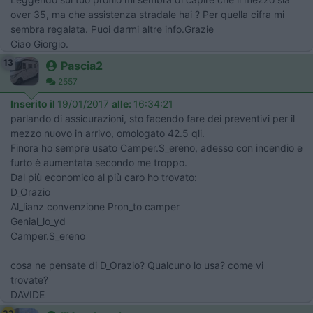
over 35, ma che assistenza stradale hai ? Per quella cifra mi
sembra regalata. Puoi darmi altre info.Grazie
Ciao Giorgio.
13
Pascia2
2557
Inserito il
19/01/2017
alle:
16:34:21
parlando di assicurazioni, sto facendo fare dei preventivi per il
mezzo nuovo in arrivo, omologato 42.5 qli.
Finora ho sempre usato Camper.S_ereno, adesso con incendio e
furto è aumentata secondo me troppo.
Dal più economico al più caro ho trovato:
D_Orazio
Al_lianz convenzione Pron_to camper
Genial_lo_yd
Camper.S_ereno
cosa ne pensate di D_Orazio? Qualcuno lo usa? come vi
trovate?
DAVIDE