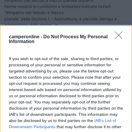
Rimpatrio del Veicolo a mezzo pianale (estero)
Ferme restanti le condizioni e limitazioni indicate nell’art.
“Rimpatrio del Veicolo a mezzo
pianale” della Sezione 1 – Autovetture, a parziale deroga e
integrazione delle stesse, le
spese relative al trasporto stesso nonché quelle della giacenza
camperonline -
Do Not Process My Personal
all’estero, dalla data di
Information
comunicazione del Sinistro alla Struttura Organizzativa, sono a
carico dell’Impresa fino a
un massimo complessivo di Euro 2.500 per Sinistro. L’eventuale
If you wish to opt-out of the sale, sharing to third parties, or
eccedenza rimane a
processing of your personal or sensitive information for
carico dell’Assicurato.
targeted advertising by us, please use the below opt-out
È escluso dalla Prestazione il caso in cui l’entità del danno al
section to confirm your selection. Please note that after your
Veicolo non impedisca la
opt-out request is processed you may continue seeing
prosecuzione del viaggio.
interest-based ads based on personal information utilized by
us or personal information disclosed to third parties prior to
Non so se è sufficiente, ma a me era parso ragionevole...
your opt-out. You may separately opt-out of the further
disclosure of your personal information by third parties on the
--------------------------------------
IAB’s list of downstream participants. This information may
La vita è ciò che ti accade quando sei tutto intento a fare altri
also be disclosed by us to third parties on the
IAB’s List of
piani.
Downstream Participants
that may further disclose it to other
15