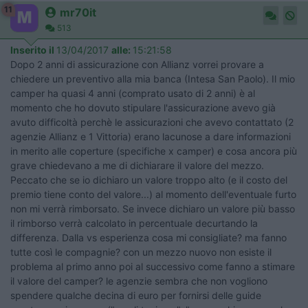
11
mr70it
513
Inserito il
13/04/2017
alle:
15:21:58
Dopo 2 anni di assicurazione con Allianz vorrei provare a
chiedere un preventivo alla mia banca (Intesa San Paolo). Il mio
camper ha quasi 4 anni (comprato usato di 2 anni) è al
momento che ho dovuto stipulare l'assicurazione avevo già
avuto difficoltà perchè le assicurazioni che avevo contattato (2
agenzie Allianz e 1 Vittoria) erano lacunose a dare informazioni
in merito alle coperture (specifiche x camper) e cosa ancora più
grave chiedevano a me di dichiarare il valore del mezzo.
Peccato che se io dichiaro un valore troppo alto (e il costo del
premio tiene conto del valore...) al momento dell'eventuale furto
non mi verrà rimborsato. Se invece dichiaro un valore più basso
il rimborso verrà calcolato in percentuale decurtando la
differenza. Dalla vs esperienza cosa mi consigliate? ma fanno
tutte così le compagnie? con un mezzo nuovo non esiste il
problema al primo anno poi al successivo come fanno a stimare
il valore del camper? le agenzie sembra che non vogliono
spendere qualche decina di euro per fornirsi delle guide