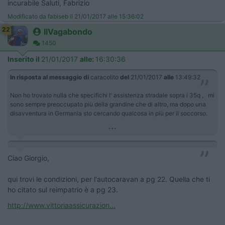
incurabile Saluti, Fabrizio
Modificato da fabiseb il 21/01/2017 alle 15:36:02
22
IlVagabondo
1450
Inserito il
21/01/2017
alle:
16:30:36
In risposta al messaggio di
caracolito
del
21/01/2017
alle
13:49:32
Non ho trovato nulla che specifichi l' assistenza stradale sopra i 35q , mi
sono sempre preoccupato più della grandine che di altro, ma dopo una
disavventura in Germania sto cercando qualcosa in più per il soccorso.
...
Ciao Giorgio,
qui trovi le condizioni, per l'autocaravan a pg 22. Quella che ti
ho citato sul reimpatrio è a pg 23.
http://www.vittoriaassicurazion...