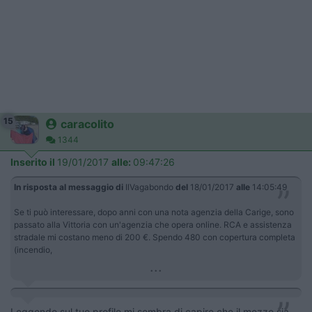
15
caracolito
1344
Inserito il
19/01/2017
alle:
09:47:26
In risposta al messaggio di
IlVagabondo
del
18/01/2017
alle
14:05:49
Se ti può interessare, dopo anni con una nota agenzia della Carige, sono
passato alla Vittoria con un'agenzia che opera online. RCA e assistenza
stradale mi costano meno di 200 €. Spendo 480 con copertura completa
(incendio,
...
Leggendo sul tuo profilo mi sembra di capire che il mezzo sia