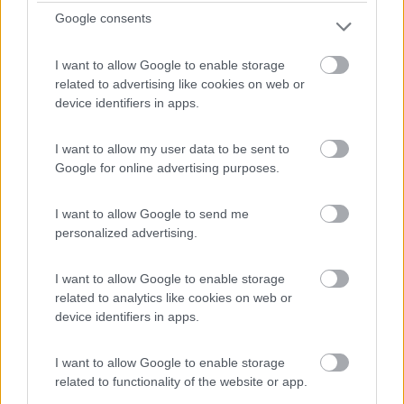
Google consents
In risposta al messaggio di
caracolito
del
20/01/2017
alle
23:08:07
Per non sbagliare, anche il tuo è over 35Q ? Se ti rimborsano sino a 2500
I want to allow Google to enable storage
euro non è male, comunque un rientro dal Nord della Germania è sui
related to advertising like cookies on web or
4000 euro ! Ora vado a vedere se trovo qualcosa in rete dell'
device identifiers in apps.
assicurazione che hai menzionato. Grazie. Ciao Giorgio.
I want to allow my user data to be sent to
Sì, il mio è 60q, ma penso che le condizioni che ti riporto siano
Google for online advertising purposes.
esattamente le stesse per tutti i camper.
D'accordo che il rimpatrio da oltre 2000 km di distanza può
I want to allow Google to send me
essere molto oneroso. Ma come detto, facendo le mie
personalized advertising.
valutazioni di rischio e considerando il costo, mi è sembrato
ragionevole.
I want to allow Google to enable storage
Dopotutto preferisco prevenire, ovvero ottima manutenzione e
related to analytics like cookies on web or
guida difensiva. Viaggiando con un piccolo camion meglio
device identifiers in apps.
prevenire che curare
.
Di mio temo molto di più la grandine, nella mia zona spesso
I want to allow Google to enable storage
sono piovute meteoriti negli ultimi anni. Infatti ho il furto
related to functionality of the website or app.
incendio solo per poter coprire anche gli eventi naturali.