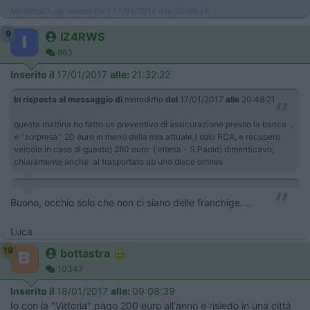
Modificato da morodirho il 17/01/2017 alle 20:49:58
9
IZ4RWS
863
Inserito il
17/01/2017
alle:
21:32:22
In risposta al messaggio di
morodirho
del
17/01/2017
alle
20:48:21
questa mattina ho fatto un preventivo di assicurazione presso la banca ,
e ''sorpresa'' 20 euro in meno della mia attuale,( solo RCA, e recupero
veicolo in caso di guasto) 280 euro ( intesa - S.Paolo) dimenticavo;
chiaramente anche al trasportato ab uno disce omnes
Buono, occhio solo che non ci siano delle franchige....
Luca
19
bottastra
10347
Inserito il
18/01/2017
alle:
09:08:39
Io con la "Vittoria" pago 200 euro all'anno e risiedo in una città