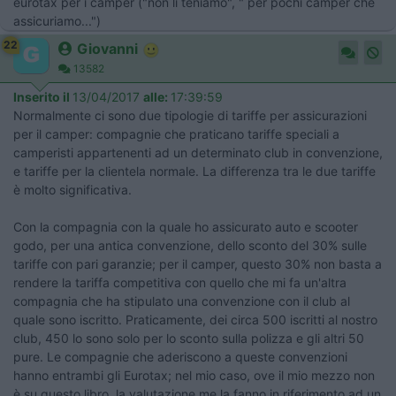
eurotax per i camper ("non li teniamo", " per pochi camper che
assicuriamo...")
22
Giovanni
13582
Inserito il
13/04/2017
alle:
17:39:59
Normalmente ci sono due tipologie di tariffe per assicurazioni
per il camper: compagnie che praticano tariffe speciali a
camperisti appartenenti ad un determinato club in convenzione,
e tariffe per la clientela normale. La differenza tra le due tariffe
è molto significativa.
Con la compagnia con la quale ho assicurato auto e scooter
godo, per una antica convenzione, dello sconto del 30% sulle
tariffe con pari garanzie; per il camper, questo 30% non basta a
rendere la tariffa competitiva con quello che mi fa un'altra
compagnia che ha stipulato una convenzione con il club al
quale sono iscritto. Praticamente, dei circa 500 iscritti al nostro
club, 450 lo sono solo per lo sconto sulla polizza e gli altri 50
pure. Le compagnie che aderiscono a queste convenzioni
hanno entrambi gli Eurotax; nel mio caso, ove il mio mezzo non
è su questo libro, la valutazione me la fanno in riferimento ad un