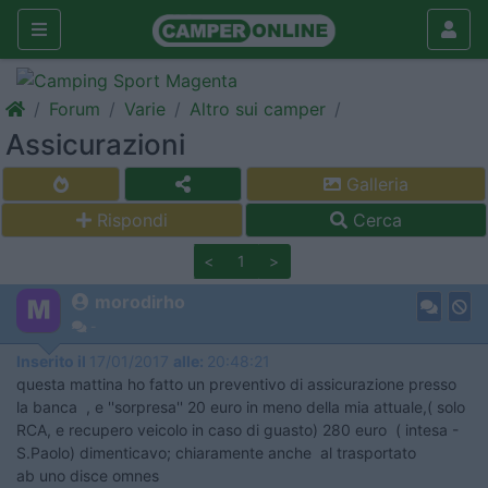
Forum
Varie
Altro sui camper
Assicurazioni
Galleria
Rispondi
Cerca
<
1
>
morodirho
-
Inserito il
17/01/2017
alle:
20:48:21
questa mattina ho fatto un preventivo di assicurazione presso
la banca , e ''sorpresa'' 20 euro in meno della mia attuale,( solo
RCA, e recupero veicolo in caso di guasto) 280 euro ( intesa -
S.Paolo) dimenticavo; chiaramente anche al trasportato
ab uno disce omnes