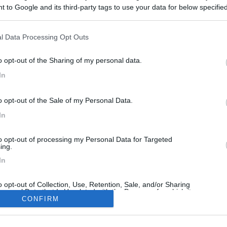
 to Google and its third-party tags to use your data for below specifi
 bici pieghevole 16 pollici, 1 velocità a 99 euro. Cosa ne pensate? Qu
ogle consent section.
 brevi spostamenti(lascio a mio marito le pedalate in Mtb), pensate po
l Data Processing Opt Outs
<
1
>
Meccanica
Cellula
Accessori
Eventi
Leggi
Comportamenti
D
o opt-out of the Sharing of my personal data.
Attivi
In
o opt-out of the Sale of my Personal Data.
In
LLULA ABITATIVA
AREE DI SOSTA E CAMPEGGI
tirare giù dal tetto un clima
Info Agosto
to opt-out of processing my Personal Data for Targeted
ing.
staccato il clima dal tetto,ma non
Ciao a tutti, è la prima volta che sc
In
purtroppo previsto un modo per
questo forum. Abbiamo un camper 
i...
qualche an...
o opt-out of Collection, Use, Retention, Sale, and/or Sharing
in
Ieri alle: 23:19
aleandrea07
Ieri al
ersonal Data that Is Unrelated with the Purposes for which it
lected.
CONFIRM
Out