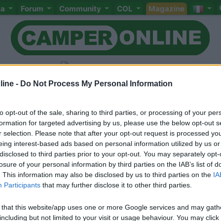
ta
Forum
Community
COL
Magazine
ine -
Do Not Process My Personal Information
pieghevole
to opt-out of the sale, sharing to third parties, or processing of your per
formation for targeted advertising by us, please use the below opt-out s
r selection. Please note that after your opt-out request is processed y
Meccanica
Cellula
Accessori
Eventi
Leggi
Comportamenti
D
eing interest-based ads based on personal information utilized by us or
disclosed to third parties prior to your opt-out. You may separately opt-
Attivi
losure of your personal information by third parties on the IAB’s list of
<
1
>
. This information may also be disclosed by us to third parties on the
IA
Participants
that may further disclose it to other third parties.
 that this website/app uses one or more Google services and may gath
including but not limited to your visit or usage behaviour. You may click 