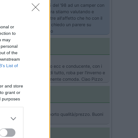
 affezionatissimo Marlin 65 del '98 ad un camper con
ino pronto per la notte. Ora stiamo valutando e
nto a fare il cambio (oltre all'affetto che ho con il
n po ottimiste. Inoltre vi chiedo un parere su
sonal or
, che ne dite? Grazie Pino
ection to
ou may
 personal
out of the
 downstream
B’s List of
ieno di sedie sdraie tavolo ecc e conducente, con i
ro il mezzo ci ha messo di tutto, roba per l'inverno e
ue la doppia dinette è veramente comoda. Ciao Pizzo
er and store
to grant or
ed purposes
 a mio parere, ottimo rapporto qualità/prezzo. Buoni