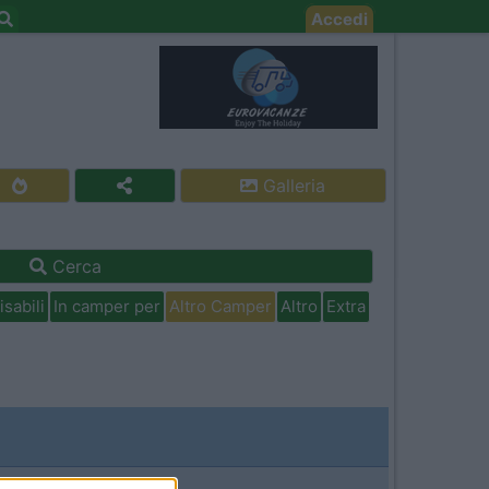
Accedi
Galleria
Cerca
isabili
In camper per
Altro Camper
Altro
Extra