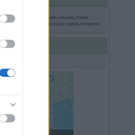
tovaglie + accessori (pannello,veranda,2°serb.
imite. c'è da dire che i mezzi più costosi di marche
Next