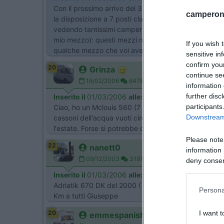
Con il prossimo arrivo del 3° figlio, abbiamo quasi 
camperonl
la disposizione a 7 posti classica (quella con la pi
vedendo tantissimi camper più o meno nuovi, tutti più
mio mezzo): questi mezzi non peseranno un po troppo
If you wish 
qualche mezzo che voi avete provato, a me piace mol
sensitive in
confirm you
20
Grinza
continue se
16/02/2006
64787
information 
further disc
Inserito il
01/03/2006
alle:
15:03:55
participants
Ciao, ho un Mclouis 560 (7 posti) ed ho fatto la rev
Downstream 
cassoni dell'acqua vuoti circa 3150 KG. Posso solo di
l'estate. Forse si potrebbe dire che pesa circa 300
Please note
22
nanett0
information 
09/12/2003
3197
deny consent
in below Go
Inserito il
01/03/2006
alle:
16:43:18
Adriatik 670 DK del 2000 ( versione in alluminio)! C
Persona
Km a tutti Giuseppe
20
I want t
emmespanish