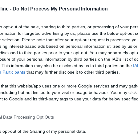
deciso di cambiare mezzo, quindi di passare dal nostro instancabile e
ine -
Do Not Process My Personal Information
ccola dinette), in questo modo avremmo a disposizione sempre un tavol
 o meno belli, ma io ho un dubbio molto forte che ancora non mi ha spi
? Ovviamente le stime ufficiale delle case produttrici mi sembrano u
to opt-out of the sale, sharing to third parties, or processing of your per
to il Kentucky Corral 2 (mi sembra un buon rapporto qualità prezzo)
formation for targeted advertising by us, please use the below opt-out s
r selection. Please note that after your opt-out request is processed y
eing interest-based ads based on personal information utilized by us or
disclosed to third parties prior to your opt-out. You may separately opt-
losure of your personal information by third parties on the IAB’s list of
. This information may also be disclosed by us to third parties on the
IA
isone il 20 Febbraio. Peso del mezzo, compreso vettovaglie, gavone p
Participants
that may further disclose it to other third parties.
re che essendo solo in due (i figli sono ormai grandi) mia moglie dent
0 KG, attento però, io ho la versone in alluminio (del 2000). Comunq
 that this website/app uses one or more Google services and may gath
including but not limited to your visit or usage behaviour. You may click 
 to Google and its third-party tags to use your data for below specifi
ogle consent section.
i troviamo divinamente, è nel peso (3050 Kg a vuoto con accessori)e,
l Data Processing Opt Outs
o opt-out of the Sharing of my personal data.