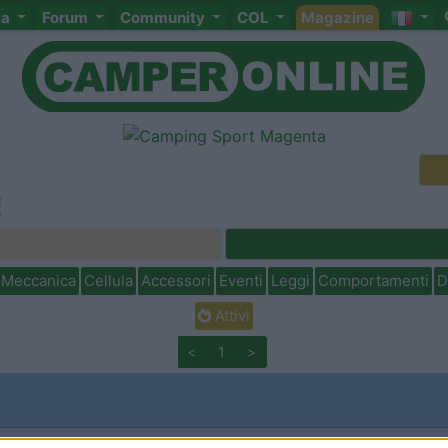
ta
Forum
Community
COL
Magazine
!
Meccanica
Cellula
Accessori
Eventi
Leggi
Comportamenti
D
Attivi
<
1
>