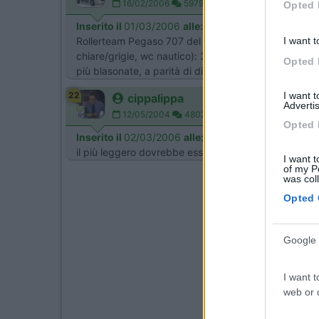
16/02/2006
5979
Opted 
Inserito il
01/03/2006
alle:
18:46:16
Rollerteam Pegaso 707 del 2001 in alluminio e vetro
I want t
chiare/grigie, wc nautico): 3260 Kg. è un mezzo molt
Opted 
più blasonate, a parità di dimensioni, pesano di più.
22
I want 
cippalippa
Advertis
12/05/2004
4802
Opted 
Inserito il
02/03/2006
alle:
20:12:34
il più leggero dovrebbe essere il clipper elnagh, se 
I want t
of my P
was col
Opted 
Google 
I want t
web or d