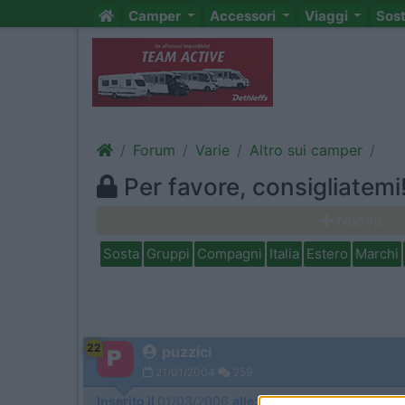
Camper
Accessori
Viaggi
Sos
Forum
Varie
Altro sui camper
Per favore, consigliatemi
Nuovo
Sosta
Gruppi
Compagni
Italia
Estero
Marchi
22
puzzici
21/01/2004
259
Inserito il
01/03/2006
alle:
14:37:36