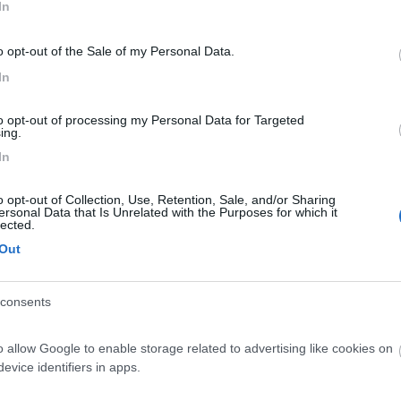
In
resina. pesato con pieno gasolio, serbatoio acqua al 50% e varie vet
o opt-out of the Sale of my Personal Data.
o grande,considera che su queste dimensioni si arriva facilmente al l
In
 poi influisce molto anche la motorizzazione. ciao marco
to opt-out of processing my Personal Data for Targeted
ing.
In
ricordo bene è l'unico con 7 posti omologati ciao
o opt-out of Collection, Use, Retention, Sale, and/or Sharing
ersonal Data that Is Unrelated with the Purposes for which it
lected.
Out
consents
Previous
o allow Google to enable storage related to advertising like cookies on
evice identifiers in apps.