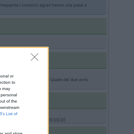
frequente i consorzi agrari hanno una pesa a
sonal or
per curiosità.....3790kg!! Quale dei due avrà
ection to
ou may
 personal
out of the
 downstream
B’s List of
ge vishte niente? Saluti![:D][:D]
er and store