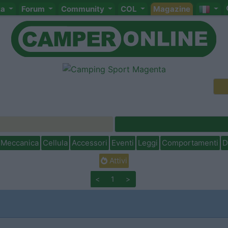
ta
Forum
Community
COL
Magazine
Meccanica
Cellula
Accessori
Eventi
Leggi
Comportamenti
D
Attivi
<
1
>