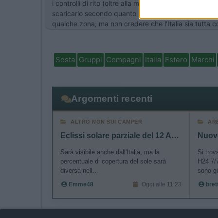
i controlli di rito (oltre alla multa) e va regolarizzat
scaricarlo secondo quanto previsto dal libretto, per r
qualche zona, ma non credere che l'Italia sia tutta co
I want t
authenti
Sosta
Gruppi
Compagni
Italia
Estero
Marchi
Argomenti recenti
ALTRO NON SUI CAMPER
AR
Eclissi solare parziale del 12 Agosto 2026
Sarà visibile anche dall'Italia, ma la
Si trov
percentuale di copertura del sole sarà
H24 7/7
diversa nell...
sono gi
Emme48
Oggi alle 11:23
bret