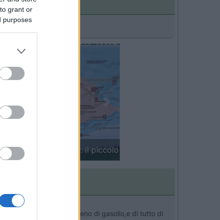
to grant or
ed purposes
Next
in camper: il piccolo sentiero
ambi i serbatoi pieni,pieno di gasolio,e di tutto di