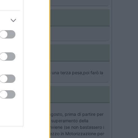
o Gianluca
i quello... Adesso cerco una terza pesa,poi farò la
vo pesato in un mulino ad agosto, prima di partire per
etto - per il momento, per i superamento della
ella revisione, quindi conviene (se non bastassero i
rappeso si deve portare il mezzo in Motorizzazione per