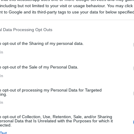
including but not limited to your visit or usage behaviour. You may click 
 to Google and its third-party tags to use your data for below specifi
ogle consent section.
ne la pedana non è anche una pesa??
l Data Processing Opt Outs
o opt-out of the Sharing of my personal data.
In
Previous
o opt-out of the Sale of my Personal Data.
In
to opt-out of processing my Personal Data for Targeted
Finlandia 
ing.
In
o opt-out of Collection, Use, Retention, Sale, and/or Sharing
ersonal Data that Is Unrelated with the Purposes for which it
lected.
co e nessuno i ha detto niente.Quando ho fatto la revisione avevo entr
Out