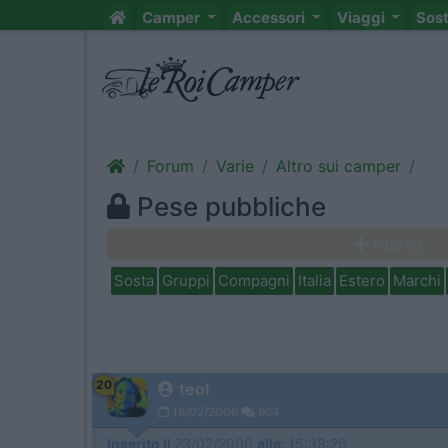
Camper
Accessori
Viaggi
Sos
Forum
Varie
Altro sui camper
Pese pubbliche
Nuovo
Sosta
Gruppi
Compagni
Italia
Estero
Marchi
20
teol
18/02/2006
964
Inserito il
23/02/2006
alle:
15:38:26