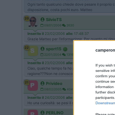
Ogni tanto qualcuno chiede dove pesare il proprio 
disposizione, costa pochi euro. Matteo
20
SilvioTS
09/01/2006
2630
Inserito il
23/02/2006
alle:
17:48:37
Grazie Matteo per l'informazione. Per quanto mi rigu
22
sport15
camperonl
22/01/2004
13164
Inserito il
23/02/2006
alle:
22:17:45
If you wish 
Ciao, qualche tempo fa ho pesato il mio camper...40
sensitive in
ragione???Non ne conosco una terza!! Ciao,e buone
confirm you
continue se
21
Privideo
information 
08/02/2005
404
further disc
Inserito il
24/02/2006
alle:
07:29:04
participants
Ho una curiosità: se pesi il camper e vedono che è 
Downstream 
PERLINO
Please note