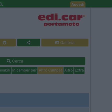
Accedi
Galleria
Cerca
isabili
In camper per
Altro Camper
Altro
Extra