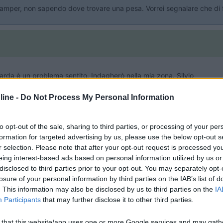
camper, non sapendo dove trovare una pesa. Vorrei segnalare che di 
arda è un problema sentito. Indagherò nella mia zona. Silvio
ine -
Do Not Process My Personal Information
to opt-out of the sale, sharing to third parties, or processing of your per
50kg...un coccolone.La stessa mattina sono andato ad un altra pesa,
formation for targeted advertising by us, please use the below opt-out s
 pesate Gianluca
r selection. Please note that after your opt-out request is processed y
eing interest-based ads based on personal information utilized by us or
disclosed to third parties prior to your opt-out. You may separately opt-
losure of your personal information by third parties on the IAB’s list of
. This information may also be disclosed by us to third parties on the
IA
sovrappeso, cosa ti fanno? Sequestro, multa o Aumma Aumma ie nun ag
Participants
that may further disclose it to other third parties.
 that this website/app uses one or more Google services and may gath