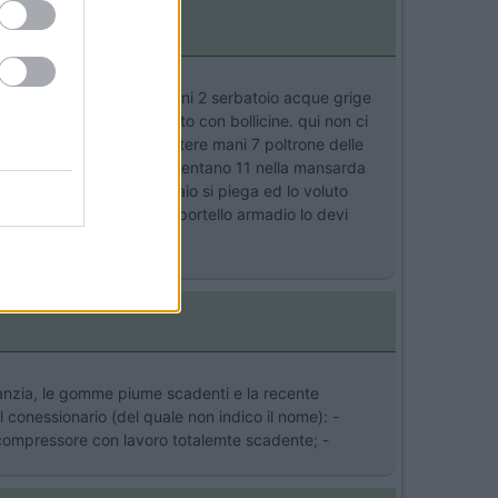
ui non ci posso mettere mani 2 serbatoio acque grige
 4 rivestimento sotto tetto con bollicine. qui non ci
aria. qui non ci posso mettere mani 7 poltrone delle
0 le viti del boiler si allentano 11 nella mansarda
sa surpergiu 50 kl.il telaio si piega ed lo voluto
ome volete si smonta. 15 sportello armadio lo devi
garanzia, le gomme piume scadenti e la recente
 il conessionario (del quale non indico il nome): -
e a compressore con lavoro totalemte scadente; -