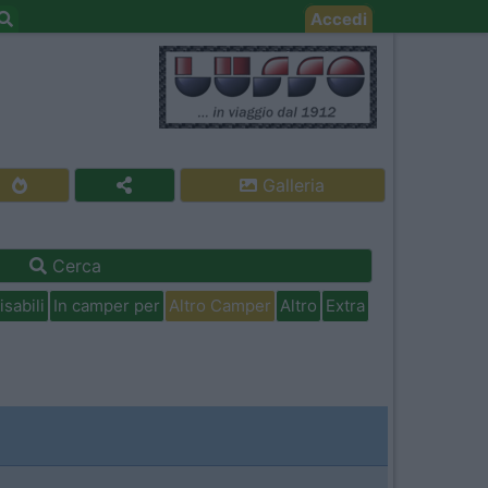
Accedi
Galleria
Cerca
isabili
In camper per
Altro Camper
Altro
Extra