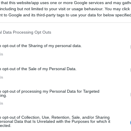
 that this website/app uses one or more Google services and may gath
le (sotto ci passava un dito) fornello rumoroso in marcia tappetino c
including but not limited to your visit or usage behaviour. You may click 
eccia dx che a volte lampeggia velocemente (ancora non risolto) tutto s
 to Google and its third-party tags to use your data for below specifi
ogle consent section.
l Data Processing Opt Outs
o opt-out of the Sharing of my personal data.
In
ostituire in toto. mannaggia, esete il diritto di recesso per un teleiv
tiamo spendendo di più, nella nostgra vita (salvo la casa) non abbia
o opt-out of the Sale of my Personal Data.
io testo per questa statistica, il mio camper ha 22 anni....
In
to opt-out of processing my Personal Data for Targeted
ing.
In
li. devo dire pero' che poi me lo hanno sistemato tutto regalandomi an
o opt-out of Collection, Use, Retention, Sale, and/or Sharing
ersonal Data that Is Unrelated with the Purposes for which it
lected.