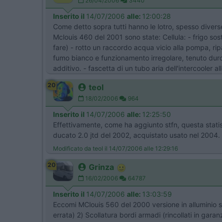
26/04/2006
3440
Inserito il
14/07/2006
alle:
12:00:28
Come detto sopra tutti hanno le lotro, spesso diver
Mclouis 460 del 2001 sono state: Cellula: - frigo so
fare) - rotto un raccordo acqua vicio alla pompa, rip
fumo bianco e funzionamento irregolare, tenuto duro s
additivo. - fascetta di un tubo aria dell'intercooler
20
teol
18/02/2006
964
Inserito il
14/07/2006
alle:
12:25:50
Effettivamente, come ha aggiunto stfn, questa statis
ducato 2.0 jtd del 2002, acquistato usato nel 2004. P
Modificato da teol il 14/07/2006 alle 12:29:16
20
Grinza
16/02/2006
64787
Inserito il
14/07/2006
alle:
13:03:59
Eccomi MClouis 560 del 2000 versione in alluminio su 
errata) 2) Scollatura bordi armadi (rincollati in garan