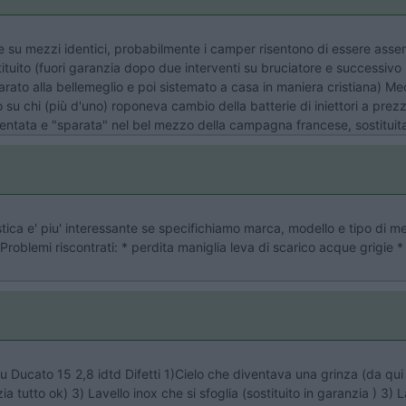
se su mezzi identici, probabilmente i camper risentono di essere ass
stituito (fuori garanzia dopo due interventi su bruciatore e success
arato alla bellemeglio e poi sistemato a casa in maniera cristiana) Me
u chi (più d'uno) roponeva cambio della batterie di iniettori a prezzi 
 allentata e "sparata" nel bel mezzo della campagna francese, sostituit
tica e' piu' interessante se specifichiamo marca, modello e tipo di 
roblemi riscontrati: * perdita maniglia leva di scarico acque grigie *
Ducato 15 2,8 idtd Difetti 1)Cielo che diventava una grinza (da qui il
zia tutto ok) 3) Lavello inox che si sfoglia (sostituito in garanzia ) 3)