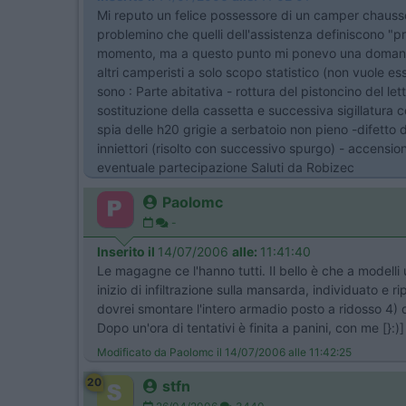
Mi reputo un felice possessore di un camper chausso
problemino che quelli dell'assistenza definiscono "pr
momento, ma a questo punto mi ponevo una domanda e
altri camperisti a solo scopo statistico (non vuole e
sono : Parte abitativa - rottura del pistoncino del let
sostituzione della cassetta e successiva sigillatura 
spia delle h20 grigie a serbatoio non pieno -difetto 
inniettori (risolto con successivo spurgo) - accensio
eventuale partecipazione Saluti da Robizec
Paolomc
-
Inserito il
14/07/2006
alle:
11:41:40
Le magagne ce l'hanno tutti. Il bello è che a modelli
inizio di infiltrazione sulla mansarda, individuato e 
dovrei smontare l'intero armadio posto a ridosso 4) qu
Dopo un'ora di tentativi è finita a panini, con me [}
Modificato da Paolomc il 14/07/2006 alle 11:42:25
20
stfn