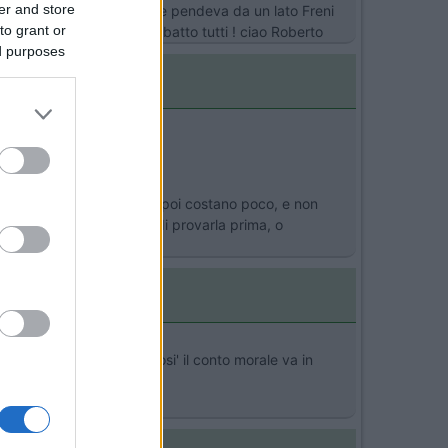
er and store
abina scolorito camper che pendeva da un lato Freni
to grant or
istemato in garanzia. Vi batto tutti ! ciao Roberto
ed purposes
isore, o una lavatrice, che poi costano poco, e non
mo manco la possibilità di provarla prima, o
che degli accessori , cosi' il conto morale va in