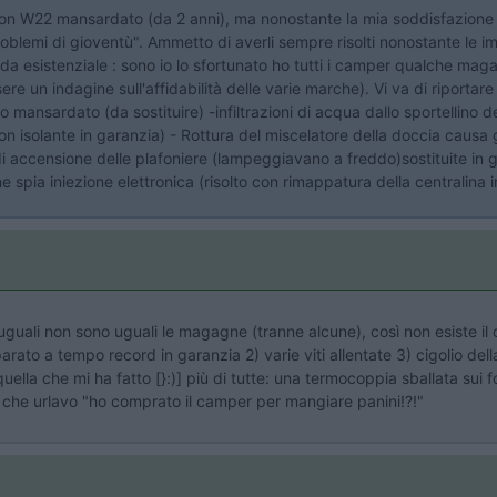
n W22 mansardato (da 2 anni), ma nonostante la mia soddisfazione ho
oblemi di gioventù". Ammetto di averli sempre risolti nonostante le im
sistenziale : sono io lo sfortunato ho tutti i camper qualche magag
ssere un indagine sull'affidabilità delle varie marche). Vi va di ripor
to mansardato (da sostituire) -infiltrazioni di acqua dallo sportellino 
con isolante in garanzia) - Rottura del miscelatore della doccia causa
di accensione delle plafoniere (lampeggiavano a freddo)sostituite in 
ne spia iniezione elettronica (risolto con rimappatura della centralina
 uguali non sono uguali le magagne (tranne alcune), così non esiste il
riparato a tempo record in garanzia 2) varie viti allentate 3) cigolio 
ella che mi ha fatto [}:)] più di tutte: una termocoppia sballata sui f
:)] che urlavo "ho comprato il camper per mangiare panini!?!"