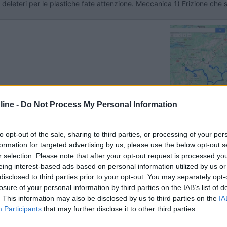
ol deleteri per le plastiche fate attenzione. Meccanica 1) Frizione che
Previous
ine -
Do Not Process My Personal Information
Finlandia 
to opt-out of the sale, sharing to third parties, or processing of your per
formation for targeted advertising by us, please use the below opt-out s
r selection. Please note that after your opt-out request is processed y
eing interest-based ads based on personal information utilized by us or
disclosed to third parties prior to your opt-out. You may separately opt-
losure of your personal information by third parties on the IAB’s list of
. This information may also be disclosed by us to third parties on the
IA
va una maniglia mobili che mancava , una rotta mancava un fermo ca
Participants
that may further disclose it to other third parties.
he perdeva dalla valvola di scarico (a lato) valvola scarico montata m
la a fianco cabina guida rumore dentro la cassapanca del serbatoio. f