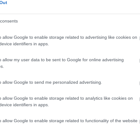
Out
consents
no elettrico, (sono tre volte che lo porto a riparare dicono che si sp
.. ciao, Marioid="Courier New">id="blue">id="size3">
o allow Google to enable storage related to advertising like cookies on
evice identifiers in apps.
o allow my user data to be sent to Google for online advertising
bello stretto[:D] Ci ha dato qualche problemino ma leggendo i vostri 
s.
to allow Google to send me personalized advertising.
o allow Google to enable storage related to analytics like cookies on
evice identifiers in apps.
no elettrico, (sono tre volte che lo porto a riparare dicono che si sp
.. ciao, Marioid="Courier New">id="blue">id="size3"> >
o allow Google to enable storage related to functionality of the website
giuro che non è uno scherzo questa volta parlo serio..... ci saro fino al