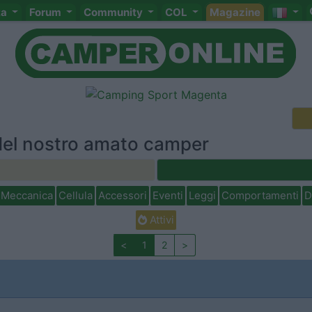
ta
Forum
Community
COL
Magazine
el nostro amato camper
Meccanica
Cellula
Accessori
Eventi
Leggi
Comportamenti
D
Attivi
<
1
2
>