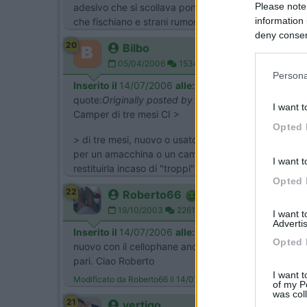
Please note
adesivo che si scollava porta frigo che chiudeva ma
information 
che fischiano e strani rumori (ancora non risolto) fr
deny consent
20
Bilbo
in below Go
05/04/2006
1534
Persona
Inserito il
14/07/2006
alle:
14:46:41
quote:
Originally posted by Roberto66
I want t
Camper di tre mesi CI >
Opted 
> di tre mesi, nuovo o usato?[:0] sarebbe da farselo s
per un amacchina o un camper.... La cosa che acquis
I want t
restituirla incaso di "troppi" problemi..... io non facc
Opted 
22
Roberto66
19/10/2003
22611
I want 
Advertis
Inserito il
14/07/2006
alle:
14:57:00
Opted 
nuovo con il cellophane ancora da strappare dai sedi
pari. Ciao Roberto
I want t
Modificato da Roberto66 il 14/07/2006 alle 14:58:31
of my P
was col
21
vertigo