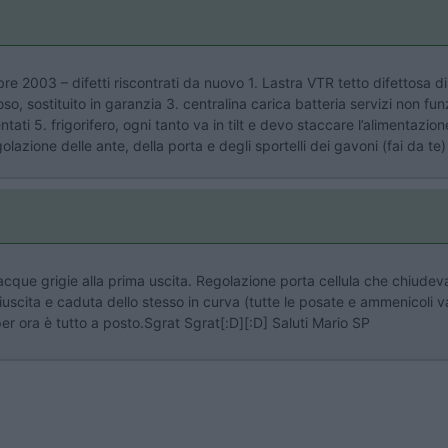
obre 2003 – difetti riscontrati da nuovo 1. Lastra VTR tetto difettosa d
o, sostituito in garanzia 3. centralina carica batteria servizi non fu
ntati 5. frigorifero, ogni tanto va in tilt e devo staccare l’alimentazion
olazione delle ante, della porta e degli sportelli dei gavoni (fai da te)
acque grigie alla prima uscita. Regolazione porta cellula che chiudeva
uscita e caduta dello stesso in curva (tutte le posate e ammenicoli v
per ora è tutto a posto.Sgrat Sgrat[:D][:D] Saluti Mario SP