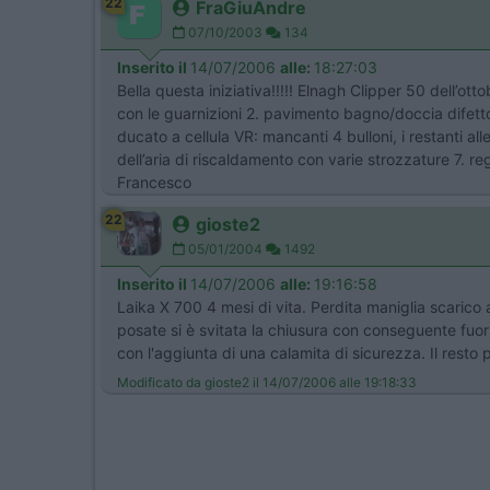
22
FraGiuAndre
07/10/2003
134
Inserito il
14/07/2006
alle:
18:27:03
Bella questa iniziativa!!!!! Elnagh Clipper 50 dell’ott
con le guarnizioni 2. pavimento bagno/doccia difettos
ducato a cellula VR: mancanti 4 bulloni, i restanti alle
dell’aria di riscaldamento con varie strozzature 7. reg
Francesco
22
gioste2
05/01/2004
1492
Inserito il
14/07/2006
alle:
19:16:58
Laika X 700 4 mesi di vita. Perdita maniglia scarico 
posate si è svitata la chiusura con conseguente fuori
con l'aggiunta di una calamita di sicurezza. Il resto 
Modificato da gioste2 il 14/07/2006 alle 19:18:33