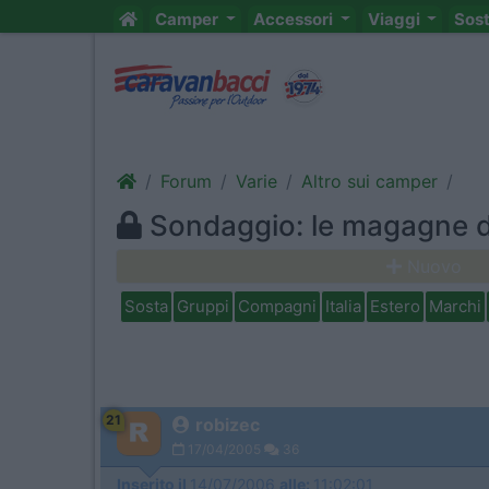
Camper
Accessori
Viaggi
Sos
Forum
Varie
Altro sui camper
Sondaggio: le magagne d
Nuovo
Sosta
Gruppi
Compagni
Italia
Estero
Marchi
21
robizec
17/04/2005
36
Inserito il
14/07/2006
alle:
11:02:01