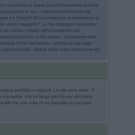
 riscontrato in questi 2 anni intensissimi qualche
precazioni e le inc... (censura)arrabbiature del
na c'è l'hanno? Mi incuriosiscono le esperienze di
tare le vostre magagne ? Le mie magagne riscontrate
del wc chimico (risolto definitivamente con
 ghiaccio(sostituito a mie spese) -accensione della
garanzia Parte meccanica - entrata di aria negli
 in garanzia ford). GRazie della vostra attenzione ed
 camper perfetto o migliore. Le mie sono state: 1)
della mansarda, che mi tengo perchè per eliminarlo
ornelli che una volta mi ha impedito di cucinare.