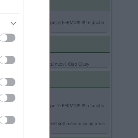
orca il motorino, ma il camper è FERMO!!!!!!!) e anche
post ci sono anche su mezzi nuovi. Ciao Giusy
orca il motorino, ma il camper è FERMO!!!!!!!) e anche
le 16,30 poi vado ha fare il fine settimana è se ne parla