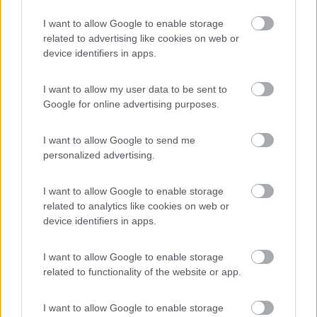
-
I want to allow Google to enable storage
Inserito il
11/05/2006
alle:
22:36:15
related to advertising like cookies on web or
L'indagine è vera solo in parte perchè ad es. io di anni ne ho 56
device identifiers in apps.
e se si detraggono i 22anni che sono camperista si arriva a
34.Per cui l'età media (40-49)non risponde alla realtà.Stabilire
I want to allow my user data to be sent to
poi quanto spende al giorno un'equipaggio in camper mi pare
Google for online advertising purposes.
un'impresa ardua .Insomma questa indagine mi sa tanto di
inchiesta tipo exit pol,dove immancabilmente non ne
I want to allow Google to send me
azzeccano mai una. E' però difficile fare un calcolo statistico su
personalized advertising.
questa tipologia di turismo, poiché "quello in camper è un
turismo che non appare anche perché non ha bisogno di
prenotazioni, non ha una destinazione predefinita e non viene
I want to allow Google to enable storage
registrato".Con questa frase l'indagine si commenta da
related to analytics like cookies on web or
sola.Ciao:Bruno.
device identifiers in apps.
21
rataplan
1697
I want to allow Google to enable storage
related to functionality of the website or app.
Inserito il
11/05/2006
alle:
23:20:36
quote:
Originally posted by bruno b
L'indagine è vera solo in parte perchè ad es. io di anni ne ho 56
I want to allow Google to enable storage