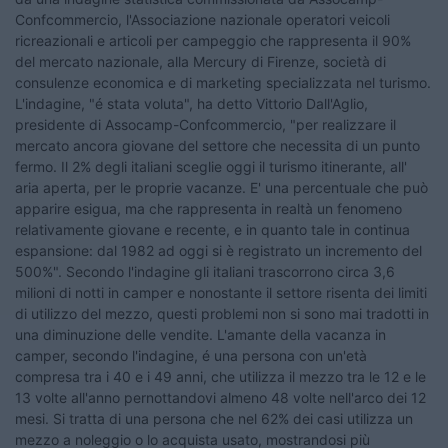
Confcommercio, l'Associazione nazionale operatori veicoli
ricreazionali e articoli per campeggio che rappresenta il 90%
del mercato nazionale, alla Mercury di Firenze, società di
consulenze economica e di marketing specializzata nel turismo.
L'indagine, "é stata voluta", ha detto Vittorio Dall'Aglio,
presidente di Assocamp-Confcommercio, "per realizzare il
mercato ancora giovane del settore che necessita di un punto
fermo. Il 2% degli italiani sceglie oggi il turismo itinerante, all'
aria aperta, per le proprie vacanze. E' una percentuale che può
apparire esigua, ma che rappresenta in realtà un fenomeno
relativamente giovane e recente, e in quanto tale in continua
espansione: dal 1982 ad oggi si è registrato un incremento del
500%". Secondo l'indagine gli italiani trascorrono circa 3,6
milioni di notti in camper e nonostante il settore risenta dei limiti
di utilizzo del mezzo, questi problemi non si sono mai tradotti in
una diminuzione delle vendite. L'amante della vacanza in
camper, secondo l'indagine, é una persona con un'età
compresa tra i 40 e i 49 anni, che utilizza il mezzo tra le 12 e le
13 volte all'anno pernottandovi almeno 48 volte nell'arco dei 12
mesi. Si tratta di una persona che nel 62% dei casi utilizza un
mezzo a noleggio o lo acquista usato, mostrandosi più