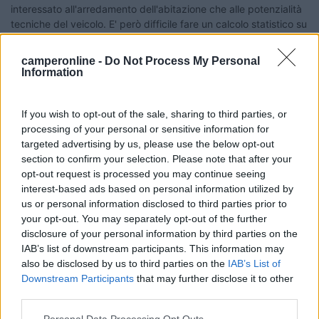
interessato all'arredamento dell'abitazione che alle potenzialità
tecniche del veicolo. E' però difficile fare un calcolo statistico su
questa tipologia di turismo, poiché "quello in camper è un
turismo che non appare anche perché non ha bisogno di
camperonline -
Do Not Process My Personal
prenotazioni, non ha una destinazione predefinita e non viene
Information
registrato". Oggi si sa comunque che ci sono circa 200.000 i
camper in circolazione e, stando ai dati della ricerca, i principali
motivi per cui si sceglie il camper per trascorrere le proprie
If you wish to opt-out of the sale, sharing to third parties, or
vacanze sono principalmente la libertà di spostamento (51%), il
processing of your personal or sensitive information for
risparmio economico(23%) e la voglia di contatto con la natura
targeted advertising by us, please use the below opt-out
e spazi liberi(20%). La ricerca di Assocamp-Confcommercio
section to confirm your selection. Please note that after your
smentisce inoltre il luogo comune per cui la vacanza in camper
opt-out request is processed you may continue seeing
sia un tipo di vacanza povera: la spesa media giornaliera di chi
interest-based ads based on personal information utilized by
sceglie di viaggiare con queste modalità è, infatti, di 70 euro al
us or personal information disclosed to third parties prior to
giorno, prezzo per cui è possibile considerare l'alternativa di
your opt-out. You may separately opt-out of the further
pernottare in un albergo a tre stelle. La vacanza in camper è
disclosure of your personal information by third parties on the
comunque prevalentemente a carattere familiare: meno del
IAB’s list of downstream participants. This information may
30% di coloro che amano il turismo itinerante portano amici in
also be disclosed by us to third parties on the
IAB’s List of
viaggio, e una volta familiarizzato con questo tipo di turismo
Downstream Participants
that may further disclose it to other
con elevate probabilità nasce una passione: il 30% degli
third parties.
intervistati negli ultimi 4 anni infatti sono diventati camperisti.
Personal Data Processing Opt Outs