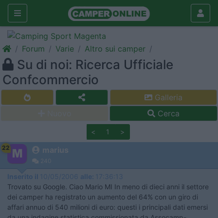
Forum
Varie
Altro sui camper
Su di noi: Ricerca Ufficiale
Confcommercio
Galleria
Nuovo
Cerca
<
1
>
22
marius
240
Inserito il
10/05/2006
alle:
17:36:13
Trovato su Google. Ciao Mario MI In meno di dieci anni il settore
dei camper ha registrato un aumento del 64% con un giro di
affari annuo di 540 milioni di euro: questi i principali dati emersi
da una indagine statistica commissionata da Assocamp-