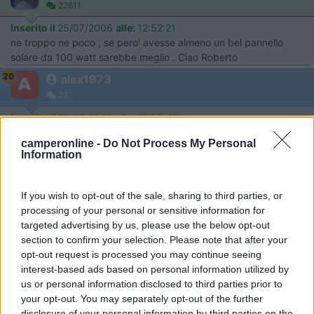
22611
Inserito il
25/07/2006
alle:
12:52:21
ne troppo ne poco , se pero' avesse almeno un bel pannello
solare da 100 watt sarebbe meglio . Ciao Roberto
20
alex1973
23
Inserito il
25/07/2006
alle:
12:56:43
roberto secondo te è giusto?
camperonline -
Do Not Process My Personal
Information
20
Grinza
64781
If you wish to opt-out of the sale, sharing to third parties, or
Inserito il
25/07/2006
alle:
13:04:25
processing of your personal or sensitive information for
quote:
Originally posted by alex1973
targeted advertising by us, please use the below opt-out
Secondo voi pagare 30.000 euro un laika ecovip 2.1 su ducato
section to confirm your selection. Please note that after your
del 2002 da ex noleggio 40.000 km con tendalino e doppio
opt-out request is processed you may continue seeing
serbatoio è molto? >
interest-based ads based on personal information utilized by
> Non conosco la disposizione ma sul mezzo non avrei dubbi,
us or personal information disclosed to third parties prior to
mi sembra preso bene, comunque tratta ancora, perchè non
your opt-out. You may separately opt-out of the further
anche il pannello solare, il venditore non perde l'affare per 600
disclosure of your personal information by third parties on the