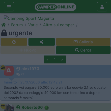
Forum
Varie
Altro sui camper
urgente
Galleria
Nuovo
Cerca
<
1
>
20
alex1973
23
Inserito il
25/07/2006
alle:
12:42:21
Secondo voi pagare 30.000 euro un laika ecovip 2.1 su ducato
del 2002 da ex noleggio 40.000 km con tendalino e doppio
serbatoio è molto?
22
Roberto66