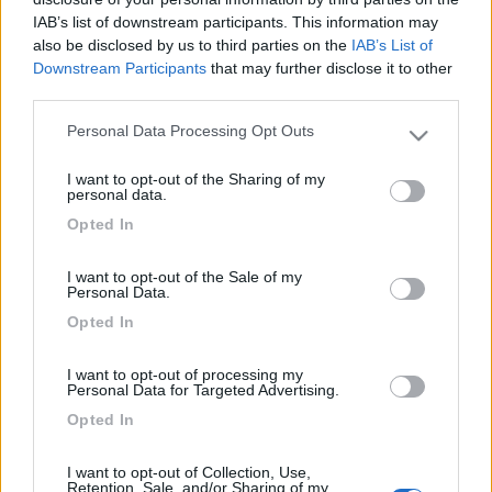
Euro Pizzo
IAB’s list of downstream participants. This information may
also be disclosed by us to third parties on the
IAB’s List of
20
mecsax
Downstream Participants
that may further disclose it to other
471
third parties.
Inserito il
25/07/2006
alle:
13:18:21
Personal Data Processing Opt Outs
Controllalo molto bene, perche' il prezzo è molto basso. Il suo
Please note that this website/app uses one or more Google
prezzo da usato del 2002 dovrebbe essere intorno ai 42000€,
services and may gather and store information including but
I want to opt-out of the Sharing of my
quindi fai tanta attenzione a cosa ti stanno vendendo.
not limited to your visit or usage behaviour. You may click to
personal data.
grant or deny consent to Google and its third-party tags to
Opted In
use your data for below specified purposes in below Google
consent section.
I want to opt-out of the Sale of my
Personal Data.
Opted In
I want to opt-out of processing my
Personal Data for Targeted Advertising.
Opted In
I want to opt-out of Collection, Use,
Retention, Sale, and/or Sharing of my
21