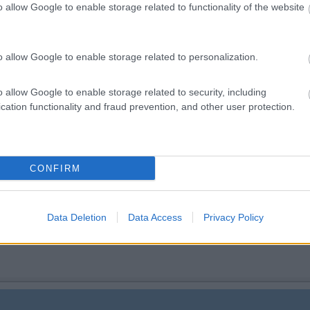
o allow Google to enable storage related to functionality of the website
o allow Google to enable storage related to personalization.
o allow Google to enable storage related to security, including
cation functionality and fraud prevention, and other user protection.
06:07:13
n una area enorme.a 100 metri dla centro. Tutta la Valle Aurina con decine di a
ffrire ?! Poi ci sono le A A per Plan de Corones.
CONFIRM
ia per l'AS di BRUNICO che per le AA di Plan di Corones?. Quanto al
ergia elettrica.
Data Deletion
Data Access
Privacy Policy