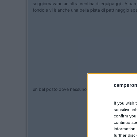
soggiornavano un altra ventina di equipaggi . A parer
fondo e vi è anche una bella pista di pattinaggio ape
camperonl
un bel posto dove nessuno rompe le scatole a noi ca
If you wish 
sensitive in
confirm you
continue se
information 
further disc