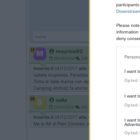
participants
Downstream 
Please note
information 
Andrea
deny consent
in below Go
17
maurice60
Persona
29/08/2008
256
Inserito il
24/12/2017
alle:
06:07:13
I want t
vallata stupenda. Paradiso dei Camper. Il Top è BR
Opted 
Tutta la Valle Aurina con decine di aree, sotto Mon
Camping Antholz fa anche AA, ma hai un appoggio . P
I want t
16
salla
Opted 
12/04/2010
392
Inserito il
24/12/2017
alle:
09:03:19
I want 
Ma le AA di Plan Corones..mi sembra ce ne sia solo un
Advertis
Opted 