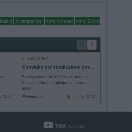
isabili
In camper per
Altro Camper
Altro
Extra
MECCANICA
COMPAGNI D
Consiglio per sostituzione pneumatico in Slovenia
milli trav
con
Buongiorno a tutti. Mio figlio si trova in
ciao cerco compa
Slovenia e ha un problema piuttosto serio
Millitrav
ad un...
le: 20:47
Ventomax
Ieri alle: 20:33
74K
Youtube