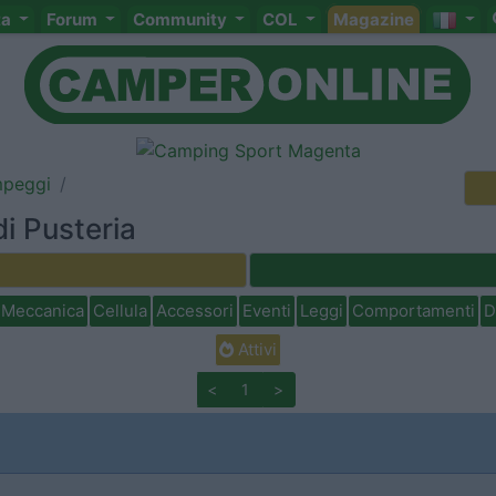
ta
Forum
Community
COL
Magazine
mpeggi
di Pusteria
Meccanica
Cellula
Accessori
Eventi
Leggi
Comportamenti
D
Attivi
<
1
>