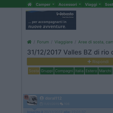
Camper
Accessori
Viaggi
Sos
Forum
Viaggiare
Aree di sosta, ca
31/12/2017 Valles BZ di rio 
Rispondi
Sosta
Gruppi
Compagni
Italia
Estero
Marchi
11
doral112
11/01/2015
106
Inserito il
20/12/2017
alle:
22:01:37