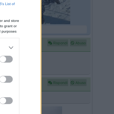
B’s List of
er and store
to grant or
ed purposes
Rispondi
Abuso
Rispondi
Abuso