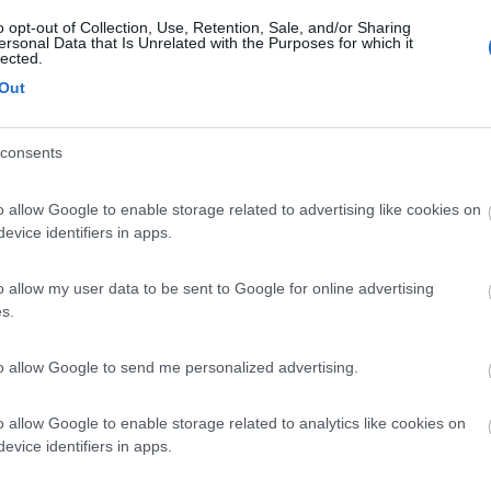
o opt-out of Collection, Use, Retention, Sale, and/or Sharing
ersonal Data that Is Unrelated with the Purposes for which it
lected.
Out
Previous
consents
Camping Sport Magenta
o allow Google to enable storage related to advertising like cookies on
evice identifiers in apps.
o allow my user data to be sent to Google for online advertising
s.
06:07:13
to allow Google to send me personalized advertising.
n una area enorme.a 100 metri dla centro. Tutta la Valle Aurina con decine di a
ffrire ?! Poi ci sono le A A per Plan de Corones.
o allow Google to enable storage related to analytics like cookies on
evice identifiers in apps.
la Valle di Rio?