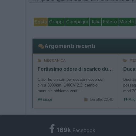
Sosta
Gruppi
Compagni
Italia
Estero
Marchi
Argomenti recenti
MECCANICA
ME
Fortissimo odore di scarico durante rigeneraz FAP
Ciao, ho un camper ducato nuovo con
Buonase
circa 3000km, 140CV 2.2, cambio
posseg
manuale abbiamo verif...
mod.20
sicce
Ieri alle: 22:40
Milo
169k
Facebook