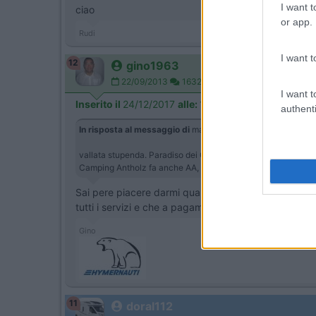
I want t
ciao
or app.
Rudi
I want t
12
gino1963
22/09/2013
1632
I want t
Inserito il
24/12/2017
alle:
10:03:32
authenti
In risposta al messaggio di
maurice60
del
24/12/2017
alle
vallata stupenda. Paradiso dei Camper. Il Top è BRUNICO. co
Camping Antholz fa anche AA, ma hai un appoggio . Perchè so
Sai pere piacere darmi qualche indicazione in più s
tutti i servizi e che a pagamento Ti danno anche l'en
Gino
11
doral112