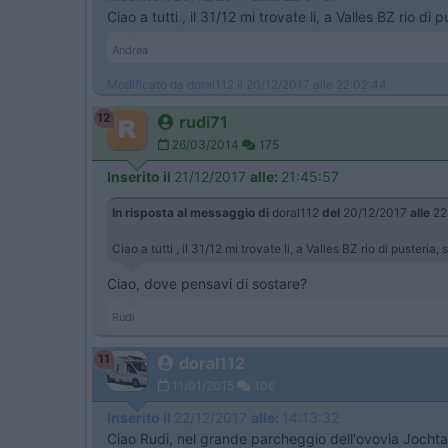
Ciao a tutti , il 31/12 mi trovate li, a Valles BZ rio d
Andrea
Modificato da doral112 il 20/12/2017 alle 22:02:44
12
rudi71
26/03/2014
175
Inserito il
21/12/2017
alle:
21:45:57
In risposta al messaggio di
doral112
del
20/12/2017
alle
22
Ciao a tutti , il 31/12 mi trovate li, a Valles BZ rio di puster
Ciao, dove pensavi di sostare?
Rudi
11
doral112
11/01/2015
106
Inserito il
22/12/2017
alle:
14:13:32
Ciao Rudi, nel grande parcheggio dell'ovovia Jochta