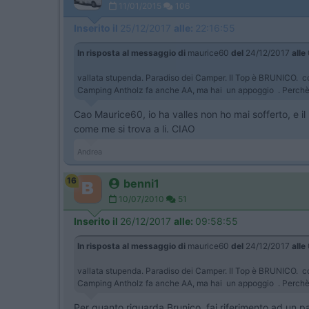
11/01/2015
106
Inserito il
25/12/2017
alle:
22:16:55
In risposta al messaggio di
maurice60
del
24/12/2017
alle
vallata stupenda. Paradiso dei Camper. Il Top è BRUNICO. co
Camping Antholz fa anche AA, ma hai un appoggio . Perchè so
Cao Maurice60, io ha valles non ho mai sofferto, e il
come me si trova a li. CIAO
Andrea
16
benni1
10/07/2010
51
Inserito il
26/12/2017
alle:
09:58:55
In risposta al messaggio di
maurice60
del
24/12/2017
alle
vallata stupenda. Paradiso dei Camper. Il Top è BRUNICO. co
Camping Antholz fa anche AA, ma hai un appoggio . Perchè so
Per quanto riguarda Brunico, fai riferimento ad un p