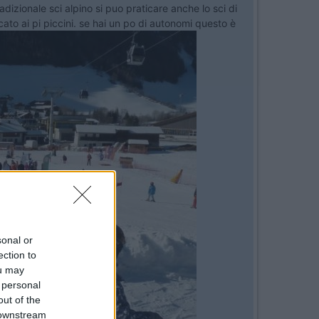
dizionale sci alpino si puo praticare anche lo sci di
cato ai pi piccini. se hai un po di autonomi questo è
sonal or
ection to
ou may
 personal
out of the
 downstream