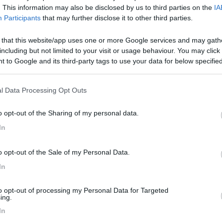
. This information may also be disclosed by us to third parties on the
IA
Participants
that may further disclose it to other third parties.
 that this website/app uses one or more Google services and may gath
including but not limited to your visit or usage behaviour. You may click 
 to Google and its third-party tags to use your data for below specifi
ogle consent section.
l Data Processing Opt Outs
o opt-out of the Sharing of my personal data.
UNICO. con una area enorme.a 100 metri dla centro.
In
te Spicco. Campo di Tures.Riva di Tures.
erchè soffrire ?! Poi ci sono le A A per Plan de Corones.
o opt-out of the Sale of my Personal Data.
In
to opt-out of processing my Personal Data for Targeted
a a San vigilio.. sbaglio?
ing.
In