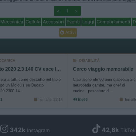
<
1
>
Meccanica
Cellula
Accessori
Eventi
Leggi
Comportamenti
D
Attivi
CCANICA
DISABILITÀ
Ducato 2020 2.3 140 CV esce la prima marcia
Cerco viaggio memorabile
ra a tutti,come descritto nel titolo
Ciao ,sono ele 60 anni diabetico 2 
go un Mclouis su Ducato
neuropatia gambe..ma chef di
20 2300 14...
cucina...pescatore di...
 1
Ieri alle: 22:14
Ele66
Ieri al
342k
42,6k
Instagram
TikTok