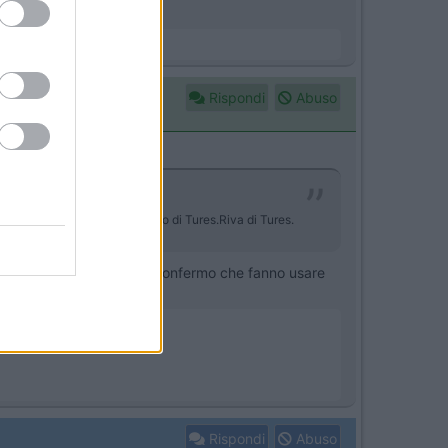
Rispondi
Abuso
ree, sotto Monte Spicco. Campo di Tures.Riva di Tures.
l' AA del Camping Antholz confermo che fanno usare
Rispondi
Abuso