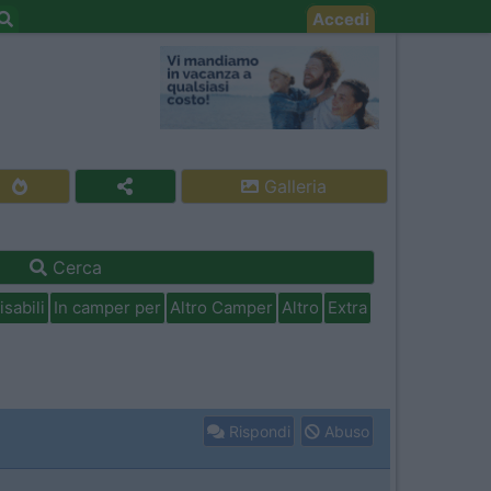
Accedi
Galleria
Cerca
isabili
In camper per
Altro Camper
Altro
Extra
Rispondi
Abuso