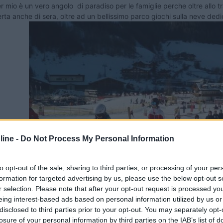
 mio è un vero angolo di paradiso per le famiglie perche oltre allo tra
rta anche di sera, oltre ad un bellissimo parco giochi sulla neve dedi
ine -
Do Not Process My Personal Information
mperisti.
to opt-out of the sale, sharing to third parties, or processing of your per
formation for targeted advertising by us, please use the below opt-out s
r selection. Please note that after your opt-out request is processed y
eing interest-based ads based on personal information utilized by us or
disclosed to third parties prior to your opt-out. You may separately opt-
losure of your personal information by third parties on the IAB’s list of