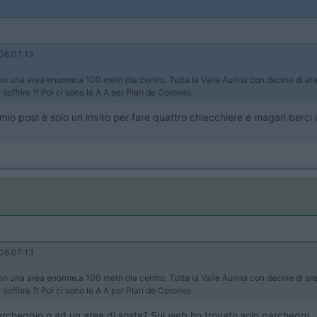
06:07:13
n una area enorme.a 100 metri dla centro. Tutta la Valle Aurina con decine di a
ffrire ?! Poi ci sono le A A per Plan de Corones.
 mio post è solo un invito per fare quattro chiacchiere e magari berci 
06:07:13
n una area enorme.a 100 metri dla centro. Tutta la Valle Aurina con decine di a
ffrire ?! Poi ci sono le A A per Plan de Corones.
archeggio o ad un area di sosta? Sul web ho trovato solo parcheggi..