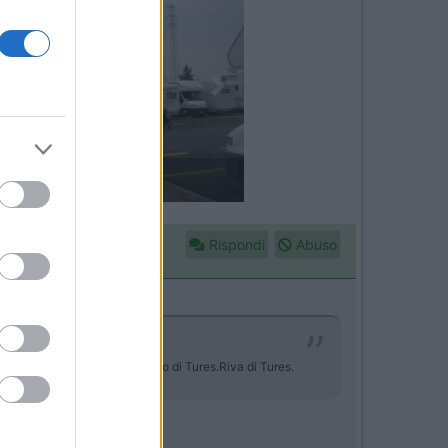
Next
Gotha Beach
Rispondi
Abuso
ree, sotto Monte Spicco. Campo di Tures.Riva di Tures.