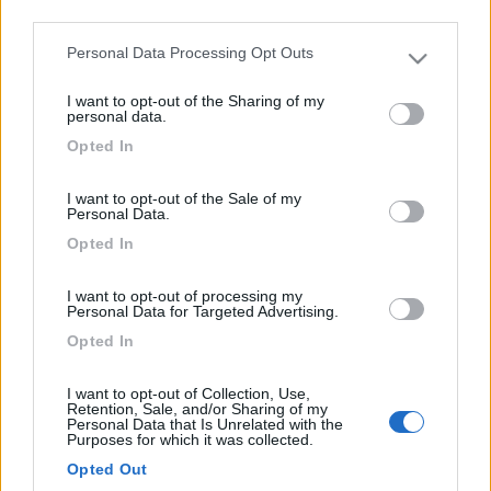
third parties.
divieto, sia per l'impossibilità di trovare uno spazio libero. Se vai
al Nube d'Argento di Sorrento puoi prendere i bus che
Personal Data Processing Opt Outs
percorrono tutta la costa, i battelli per le isole, oppure il treno
Please note that this website/app uses one or more Google
per Napoli o Pompei.
services and may gather and store information including but
I want to opt-out of the Sharing of my
Buon viaggio
not limited to your visit or usage behaviour. You may click to
personal data.
grant or deny consent to Google and its third-party tags to
Opted In
use your data for below specified purposes in below Google
Danilo...
consent section.
I want to opt-out of the Sale of my
17
141161
Personal Data.
35
Opted In
Inserito il
28/05/2017
alle:
17:31:39
a settembre ho sostato al bluegreen village. carina la
I want to opt-out of processing my
Personal Data for Targeted Advertising.
posizione.....con la moto abbiamo girato in lungo e largo della
penisola... ma il nube d argento è forse il piu comodo per chi
Opted In
va a piedi e chi deve prendere i mezzi per girare la
penisola...Visitate punta campanella...bellissima
I want to opt-out of Collection, Use,
Retention, Sale, and/or Sharing of my
17
maurice60
Personal Data that Is Unrelated with the
Purposes for which it was collected.
256
Opted Out
Inserito il
30/05/2017
alle:
09:04:52