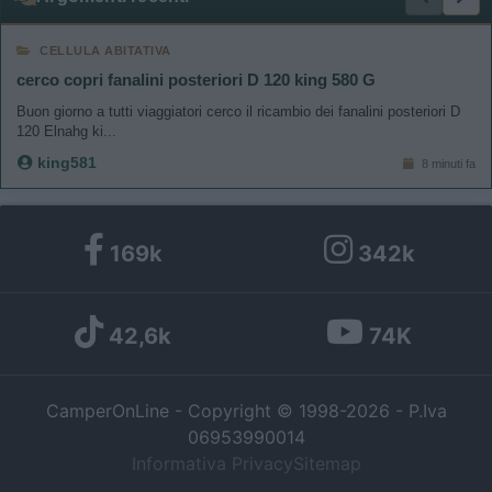
I want to allow Google to enable storage
CELLULA ABITATIVA
related to personalization.
cerco copri fanalini posteriori D 120 king 580 G
Buon giorno a tutti viaggiatori cerco il ricambio dei fanalini posteriori D
I want to allow Google to enable storage
120 Elnahg ki...
related to security, including authentication
king581
functionality and fraud prevention, and other
8 minuti fa
user protection.
169k
342k
42,6k
74K
CamperOnLine - Copyright © 1998-2026 - P.Iva
06953990014
Informativa Privacy
Sitemap