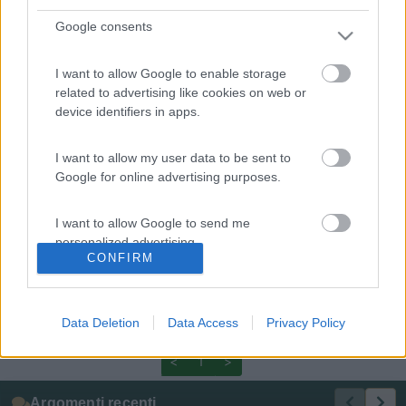
Sconsigliato. Potresti andare a Sorrento al NUbe d'Argento,
Google consents
meglio con il treno da Pomepi Zeus. Da Sorrento subito fuori la
stazione c'è un bus che fa il giro della penisola.
Venti anni fa riuscii ad andare a Ravello e dormirci, nella sosta in
I want to allow Google to enable storage
alto !! Forse con un camperino ...
related to advertising like cookies on web or
PROMO
fino al 18/08/26
device identifiers in apps.
I want to allow my user data to be sent to
Google for online advertising purposes.
I want to allow Google to send me
Area Sosta Camper Orobie
personalized advertising.
Ardesio
(BG)
CONFIRM
Sacrae Scenae - Ardesio film festival
I want to allow Google to enable storage
related to analytics like cookies on web or
Data Deletion
Data Access
Privacy Policy
device identifiers in apps.
<
1
>
I want to allow Google to enable storage
related to functionality of the website or app.
Argomenti recenti