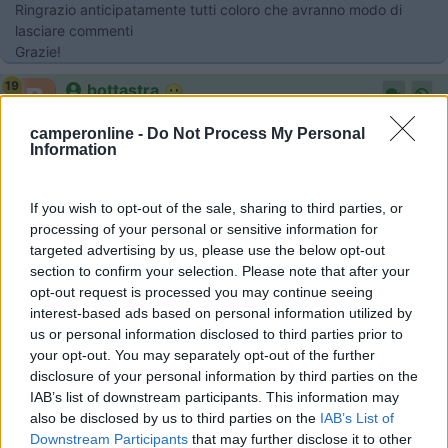
Ringrazio anticipatamente tutti coloro che avranno modo di
lasciare commenti
Grazie!
19
bottastra
10347
camperonline -
Do Not Process My Personal
Inserito il
23/05/2017
alle:
09:11:27
Information
Se fai un "cerca", trovi di tutto e di più !
Molto sinteticamente posso dirti che sulla costiera è vietata la
circolazione ai camper, per cui bisogna fermarsi nelle vicinanze
If you wish to opt-out of the sale, sharing to third parties, or
e girare la costiera in bus (o con lo scooter).
processing of your personal or sensitive information for
Di alternative, nelle vicinanze, non ce ne sono tante: aree di
targeted advertising by us, please use the below opt-out
sosta non mi risulta che ce ne siano, quindi devi fermarti
section to confirm your selection. Please note that after your
necessariamente in un camping.
opt-out request is processed you may continue seeing
Io mi sento di segnalarti il Nube d'Argento a Sorrento e il Beata
interest-based ads based on personal information utilized by
Solitudo ad Agerola.
us or personal information disclosed to third parties prior to
your opt-out. You may separately opt-out of the further
15
ziodani
disclosure of your personal information by third parties on the
2042
IAB’s list of downstream participants. This information may
also be disclosed by us to third parties on the
IAB’s List of
Inserito il
26/05/2017
alle:
10:09:02
Downstream Participants
that may further disclose it to other
Ti sconsiglio di avventurarti in camper sulla costiera, sia per il