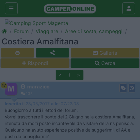
Forum
Viaggiare
Aree di sosta, campeggi
Costiera Amalfitana
Galleria
Rispondi
Cerca
<
1
>
17
marazico
135
Inserito il
23/05/2017
alle:
07:22:08
Buongiorno a tutti i lettori del forum.
Vorrei trascorrere il ponte del 2 Giugno nella costiera Amalfitana,
ritenuta da molti posto incantevole da visitare della ns penisola.
Qualcuno ha avuto esperienze positive da suggerirmi, di AA e
posti da consigliarmi?