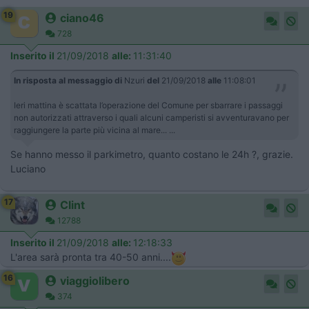
19
ciano46
728
Inserito il
21/09/2018
alle:
11:31:40
In risposta al messaggio di
Nzuri
del
21/09/2018
alle
11:08:01
Ieri mattina è scattata l’operazione del Comune per sbarrare i passaggi
non autorizzati attraverso i quali alcuni camperisti si avventuravano per
raggiungere la parte più vicina al mare... ...
Se hanno messo il parkimetro, quanto costano le 24h ?, grazie.
Luciano
17
Clint
12788
Inserito il
21/09/2018
alle:
12:18:33
L'area sarà pronta tra 40-50 anni....
16
viaggiolibero
374