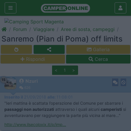
Forum
Viaggiare
Aree di sosta, campeggi
Sanremo (Pian di Poma) off limits
Galleria
Rispondi
Cerca
<
1
>
15
Nzuri
626
Inserito il
21/09/2018
alle:
11:08:01
"Ieri mattina è scattata l’operazione del Comune per sbarrare i
passaggi non autorizzati
attraverso i quali alcuni
camperisti
si
avventuravano per raggiungere la parte più vicina al mare..."
http://www.ilsecoloxix.it/p/imp...