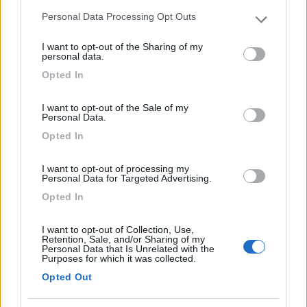
124
Personal Data Processing Opt Outs
Please note that this website/app uses one or more Google
Inserito il
21/09/2018
alle:
21:52:38
services and may gather and store information including but
I want to opt-out of the Sharing of my
Appunto!!
not limited to your visit or usage behaviour. You may click to
personal data.
I proprietari del campeggio vicino (tra l'altro carissimo) non
grant or deny consent to Google and its third-party tags to
Opted In
spingono certo x avere una area camper efficiente
use your data for below specified purposes in below Google
consent section.
11
fd3x
I want to opt-out of the Sale of my
1583
Personal Data.
Opted In
Inserito il
23/09/2018
alle:
12:06:30
Off-limits l'area prospicente il mare, ma:
il piazzale è utilizzabile dai camperisti? Si può sostare?
I want to opt-out of processing my
Personal Data for Targeted Advertising.
Carlo
Opted In
Carlo
Modificato da fd3x il 23/09/2018 alle 14:06:22
I want to opt-out of Collection, Use,
Retention, Sale, and/or Sharing of my
19
chorus
Personal Data that Is Unrelated with the
Purposes for which it was collected.
13002
Opted Out
Inserito il
23/09/2018
alle:
13:29:32