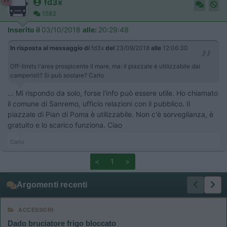
fd3x
1583
Inserito il
03/10/2018
alle:
20:29:48
In risposta al messaggio di
fd3x
del
23/09/2018
alle
12:06:30
Off-limits l'area prospicente il mare, ma: il piazzale è utilizzabile dai
camperisti? Si può sostare? Carlo
... Mi rispondo da solo, forse l'info può essere utile. Ho chiamato
il comune di Sanremo, ufficio relazioni con il pubblico. Il
piazzale di Pian di Poma è utilizzabile. Non c'è sorveglianza, è
gratuito e lo scarico funziona. Ciao
Carlo
<
1
>
Argomenti recenti
ACCESSORI
Dado bruciatore frigo bloccato