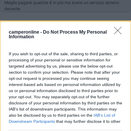
Meglio pagare qualche € in più ma avere un servizio almeno
decente
camperonline -
Do Not Process My Personal
Information
If you wish to opt-out of the sale, sharing to third parties, or
processing of your personal or sensitive information for
targeted advertising by us, please use the below opt-out
section to confirm your selection. Please note that after your
opt-out request is processed you may continue seeing
interest-based ads based on personal information utilized by
us or personal information disclosed to third parties prior to
15
2assi
your opt-out. You may separately opt-out of the further
3578
disclosure of your personal information by third parties on the
Inserito il
21/09/2018
alle:
19:51:28
IAB’s list of downstream participants. This information may
Ma con tanti bei posti che abbiamo ad Imperia, proprio a
also be disclosed by us to third parties on the
IAB’s List of
Sanremo vi volete infilare...MAH
Downstream Participants
that may further disclose it to other
third parties.
13
monsignore