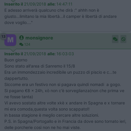
Inserito il
21/09/2018
alle:
14:47:11
E adesso arriverà qualcuno che dirà :" ahhh non è
giusto...limitano la mia libertà...il camper è libertà di andare
dove voglio...."
13
monsignore
124
Inserito il
21/09/2018
alle:
16:03:03
Buon giorno
Sono stato all'area di Sanremo il 15/8
Era un immondezzaio incredibile un puzzo di piscio e c...te
dappertutto.
Siccome era un festivo non si pagava quindi nomadi a gogo.
Si pagano €8 x 24h, xò non c'è sorveglianza(non che prima ve
ne fosse tanta)
Vi avevo sostato altre volte xkè x andare in Spagna e x tornare
mi era comoda,questa volta sono scappato!!
in bassa stagione è meglio cercare altre soluzioni.
P.S. in Spagna/Portogallo e in Francia da dove sono tornato ieri,
delle porcherie così non ne ho mai viste.