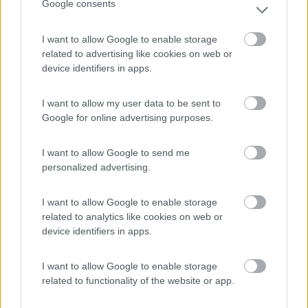
Google consents
In risposta al messaggio di
monsignore
del
21/09/2018
alle
21:52:38
Appunto!! I proprietari del campeggio vicino (tra l'altro carissimo) non
I want to allow Google to enable storage
spingono certo x avere una area camper efficiente
related to advertising like cookies on web or
Secondo me ai proprietari dei campeggi interessa poco la
device identifiers in apps.
nostra categoria, soste mordi e fuggi a loro rendono poco.
Non credo inoltre possano avere voce in capitolo con le
I want to allow my user data to be sent to
amministrazioni comunali.
Google for online advertising purposes.
Oltretutto qui da noi scrive ogni tanto il proprietario di un
campeggio e, con molta serenità e pacatezza, ci ha detto che
noi siamo la peggior categoria di clienti.
I want to allow Google to send me
personalized advertising.
13
monsignore
124
I want to allow Google to enable storage
Inserito il
23/09/2018
alle:
15:59:25
related to analytics like cookies on web or
E' vero anche questo ,xò,se ci fosse un servizio decente uno
device identifiers in apps.
potrebbe rimanere qualche giorno in più. la zona lo merita.
Io nel campeggio a fianco ci sono stato,x carità,molto bello, ma
I want to allow Google to enable storage
che prezzi!
related to functionality of the website or app.
Si potrebbe fare un area di sosta solo con carico e scarico
(decenti)magari videosorvegliata con sbarra sia x l'entrata che