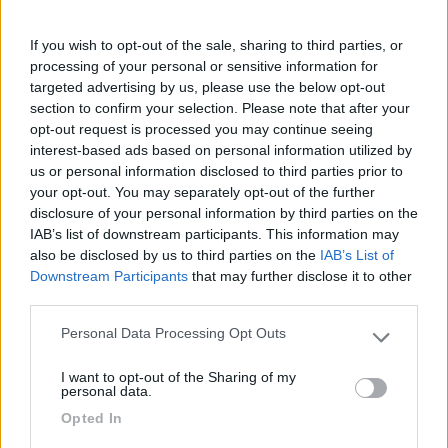
If you wish to opt-out of the sale, sharing to third parties, or
processing of your personal or sensitive information for
targeted advertising by us, please use the below opt-out
section to confirm your selection. Please note that after your
opt-out request is processed you may continue seeing
interest-based ads based on personal information utilized by
us or personal information disclosed to third parties prior to
your opt-out. You may separately opt-out of the further
disclosure of your personal information by third parties on the
IAB’s list of downstream participants. This information may
also be disclosed by us to third parties on the
IAB’s List of
15
2assi
Downstream Participants
that may further disclose it to other
3578
third parties.
Inserito il
23/11/2017
alle:
23:04:21
Personal Data Processing Opt Outs
http://www.parkterminalservice.it/
Please note that this website/app uses one or more Google
services and may gather and store information including but
I want to opt-out of the Sharing of my
not limited to your visit or usage behaviour. You may click to
personal data.
Prima dell'inizio del ponte della Libertà esci a destra all'ultima
grant or deny consent to Google and its third-party tags to
uscita possibile, via dei petroli, sei arrivato. Il primo parco è
Opted In
use your data for below specified purposes in below Google
quello riservato ai camper, solo sosta, puoi dormire a bordo,
consent section.