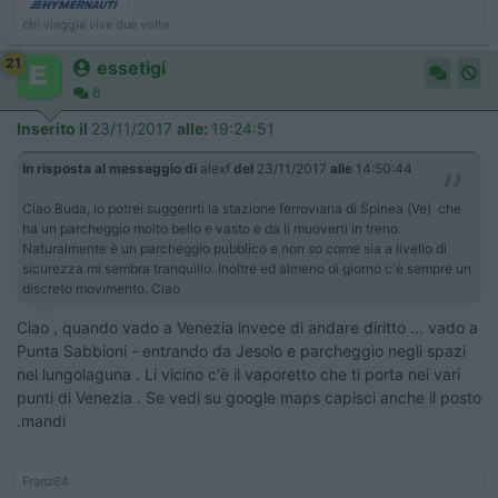
chi viaggia vive due volte.
21
essetigi
6
Inserito il
23/11/2017
alle:
19:24:51
In risposta al messaggio di
alexf
del
23/11/2017
alle
14:50:44
Ciao Buda, io potrei suggerirti la stazione ferroviaria di Spinea (Ve) che
ha un parcheggio molto bello e vasto e da li muoverti in treno.
Naturalmente è un parcheggio pubblico e non so come sia a livello di
sicurezza mi sembra tranquillo. Inoltre ed almeno di giorno c'è sempre un
discreto movimento. Ciao
Ciao , quando vado a Venezia invece di andare diritto ... vado a
Punta Sabbioni - entrando da Jesolo e parcheggio negli spazi
nel lungolaguna . Li vicino c'è il vaporetto che ti porta nei vari
punti di Venezia . Se vedi su google maps capisci anche il posto
.mandi
Franz64