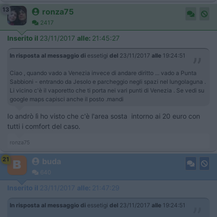
13
ronza75
2417
Inserito il
23/11/2017
alle:
21:45:27
In risposta al messaggio di
essetigi
del
23/11/2017
alle
19:24:51
Ciao , quando vado a Venezia invece di andare diritto ... vado a Punta
Sabbioni - entrando da Jesolo e parcheggio negli spazi nel lungolaguna .
Li vicino c'è il vaporetto che ti porta nei vari punti di Venezia . Se vedi su
google maps capisci anche il posto .mandi
Io andrò lì ho visto che c'è l'area sosta intorno ai 20 euro con
tutti i comfort del caso.
ronza75
21
buda
640
Inserito il
23/11/2017
alle:
21:47:29
In risposta al messaggio di
essetigi
del
23/11/2017
alle
19:24:51