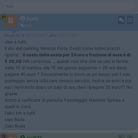
Rudi
21
buda
640
Inserito il
25/11/2017
alle:
22:17:00
ciao a tutti,
il sito del parking Venezia Porta Ovest come listino prezzi
riporta:
Il costo della sosta per 24 ore o frazione di esse è di
€ 20,00
IVA compresa. ...quindi vuol dire che se uno si ferma
dalle 10 di mattina alle 15 del giorno seguente = 29 ore deve
pagare 40 euro ? Sinceramente lo trovo un po esoso per il solo
posteggio senza utilizzare nessun servizio, inoltre se entri e poi
esci rientrando dopo un paio di ore, devi ripagare 20 euro?? No
grazie.
Andrò a verificare di persona il posteggio stazione Spinea e
quelli in zona.
Felici km a tutti.
ciao Buda
Ciao Buda
12
rudi71