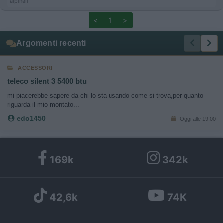
alpinalf
<
1
>
Argomenti recenti
ACCESSORI
teleco silent 3 5400 btu
mi piacerebbe sapere da chi lo sta usando come si trova,per quanto
riguarda il mio montato...
edo1450
Oggi alle 19:00
169k
342k
42,6k
74K