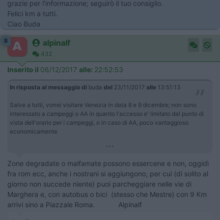
grazie per l'informazione; seguirò il tuo consiglio.
Felici km a tutti.
Ciao Buda
8
alpinalf
432
Inserito il
06/12/2017
alle:
22:52:53
In risposta al messaggio di
buda
del
23/11/2017
alle
13:51:13
Salve a tutti, vorrei visitare Venezia in data 8 e 9 dicembre; non sono
interessato a campeggi o AA in quanto l'accesso e' limitato dal punto di
vista dell'orario per i campeggi, o in caso di AA, poco vantaggioso
economicamente
...
Zone degradate o malfamate possono essercene e non, oggidì
fra rom ecc, anche i nostrani si aggiungono, per cui (di solito al
giorno non succede niente) puoi parcheggiare nelle vie di
Marghera e, con autobus o bici (stesso che Mestre) con 9 Km
arrivi sino a Piazzale Roma. Alpinalf