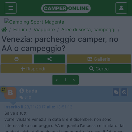
Forum
Viaggiare
Aree di sosta, campeggi
Venezia: parcheggio camper, no
AA o campeggio?
Galleria
Rispondi
Cerca
<
1
>
21
buda
640
Inserito il
23/11/2017
alle:
13:51:13
Salve a tutti,
vorrei visitare Venezia in data 8 e 9 dicembre; non sono
interessato a campeggi o AA in quanto l'accesso e' limitato dal
punto di vista dell'orario per i campeggi, o in caso di AA, poco