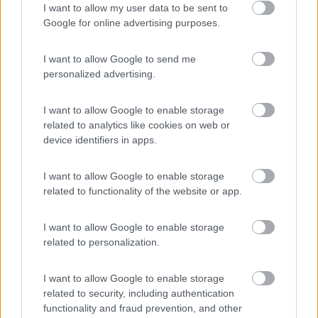
ufficiale, Ciaoooo by Roby
I want to allow my user data to be sent to
Google for online advertising purposes.
9
debcomp
207
I want to allow Google to send me
personalized advertising.
Inserito il
24/11/2017
alle:
08:51:48
Ciao
I want to allow Google to enable storage
potresti considerare anche di sostare in zona stazione FS di
related to analytics like cookies on web or
Mestre... ci sono treni che partono per Venezia ogni 5/10 minuti.
device identifiers in apps.
(parcheggio del MC o Pittarosso in Corso del Popolo di giorno
tranquillo, la notte non saprei dirti)
I want to allow Google to enable storage
related to functionality of the website or app.
ciao
Debora
I want to allow Google to enable storage
"viaggiate che sennò poi finite per credere che siete fatti solo per un
related to personalization.
panorama e invece esistono paesaggi meravigliosi ancora da visitare." Cit.
21
buda
I want to allow Google to enable storage
640
related to security, including authentication
functionality and fraud prevention, and other
Inserito il
24/11/2017
alle:
22:47:33