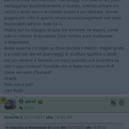
vantaggioso economicamente in quanto, volendo entrare e/o
uscire a tarda sera o al mattino presto e poi rientrare, dovrei
pagare più volte in quanto alcuni accessi/pagamenti non sono
frazionabili nell'arco delle 24 H.
Inoltre non ho bisogno di nulla (no corrente, no bagni), vorrei
solo un minimo di sicurezza (cioe' evitare zone malfamate
o degradate).
Avete qualche consiglio su dove lasciare il mezzo, magari gratis
o a costi non elevati (parcheggi di strutture sportive o simili),
per poi recarmi a Venezia coi mezzi pubblici o in bicicletta se
non troppo lontana? Possibile che in Italia non vi siano P+R
come nel resto d'Europa?
Grazie
Felici km a tutti.
ciao Buda
21
alexf
10000
Inserito il
23/11/2017
alle:
14:50:44
In risposta al messaggio di
buda
del
23/11/2017
alle
13:51:13