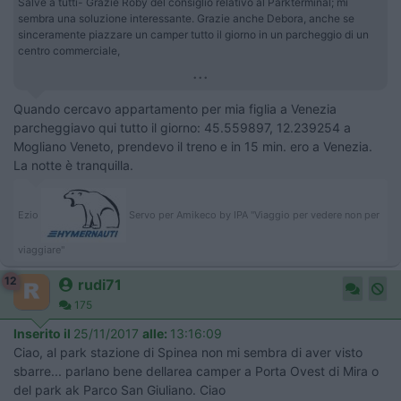
Salve a tutti- Grazie Roby del consiglio relativo al Parkterminal; mi
sembra una soluzione interessante. Grazie anche Debora, anche se
sinceramente piazzare un camper tutto il giorno in un parcheggio di un
centro commerciale,
...
Quando cercavo appartamento per mia figlia a Venezia
parcheggiavo qui tutto il giorno: 45.559897, 12.239254 a
Mogliano Veneto, prendevo il treno e in 15 min. ero a Venezia.
La notte è tranquilla.
Ezio
Servo per Amikeco by IPA "Viaggio per vedere non per
viaggiare"
12
rudi71
175
Inserito il
25/11/2017
alle:
13:16:09
Ciao, al park stazione di Spinea non mi sembra di aver visto
sbarre... parlano bene dellarea camper a Porta Ovest di Mira o
del park ak Parco San Giuliano. Ciao