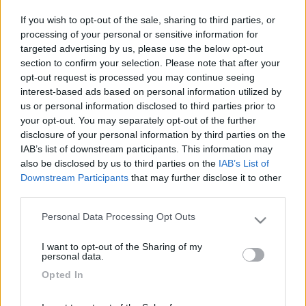
quanto utile per la migliore riuscita del viaggio. Ringrazio
If you wish to opt-out of the sale, sharing to third parties, or
anticipatamente e saluto cordialmente.
processing of your personal or sensitive information for
Roberto
targeted advertising by us, please use the below opt-out
section to confirm your selection. Please note that after your
opt-out request is processed you may continue seeing
9
Trivan
interest-based ads based on personal information utilized by
442
us or personal information disclosed to third parties prior to
Inserito il
22/08/2018
alle:
22:14:32
your opt-out. You may separately opt-out of the further
disclosure of your personal information by third parties on the
In risposta al messaggio di
robertovc
del
21/08/2018
alle
15:49:36
IAB’s list of downstream participants. This information may
also be disclosed by us to third parties on the
IAB’s List of
Ciao a tutti, prima che inizi l'anno scolastico per i ns 2 figli, Andrea 12
Downstream Participants
that may further disclose it to other
anni ed Helsa 10 anni, vorremmo visitare la Sardegna, a noi sconosciuta.
third parties.
Chiediamo consigli, eventuale compagnia e tutto quanto utile per la
migliore riuscita del viaggio. Ringrazio anticipatamente e saluto
Personal Data Processing Opt Outs
cordialmente. Roberto ​​
Please note that this website/app uses one or more Google
services and may gather and store information including but
Ciao ti consiglio di posticipare all'anno prossimo quest'anno il
I want to opt-out of the Sharing of my
not limited to your visit or usage behaviour. You may click to
tempo é pessimo
personal data.
piove tutti i giorni e sembra che
grant or deny consent to Google and its third-party tags to
continuerà anche fino a quel periodo.in caso contrario chiedi
Opted In
use your data for below specified purposes in below Google
pure che zona vorresti fare?Ciao
consent section.
9