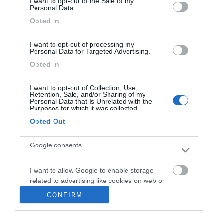
Trivan
I want to opt-out of the Sale of my
Personal Data.
442
Opted In
Inserito il
22/08/2018
alle:
22:14:32
I want to opt-out of processing my
In risposta al messaggio di
robertovc
del
21/08/2018
alle
15:49:36
Personal Data for Targeted Advertising.
Ciao a tutti, prima che inizi l'anno scolastico per i ns 2 figli, Andrea 12
Opted In
anni ed Helsa 10 anni, vorremmo visitare la Sardegna, a noi sconosciuta.
Chiediamo consigli, eventuale compagnia e tutto quanto utile per la
I want to opt-out of Collection, Use,
migliore riuscita del viaggio. Ringrazio anticipatamente e saluto
Retention, Sale, and/or Sharing of my
cordialmente. Roberto ​​
Personal Data that Is Unrelated with the
Purposes for which it was collected.
Ciao ti consiglio di posticipare all'anno prossimo quest'anno il
Opted Out
tempo é pessimo
piove tutti i giorni e sembra che
continuerà anche fino a quel periodo.in caso contrario chiedi
Google consents
pure che zona vorresti fare?Ciao
<
1
>
I want to allow Google to enable storage
related to advertising like cookies on web or
Argomenti recenti
device identifiers in apps.
CONFIRM
COMPORTAMENTI
I want to allow my user data to be sent to