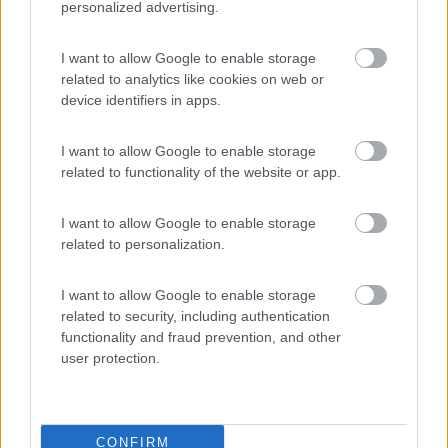
E11°59'14.0") e poco piu avanti il CS alla Area di Servizio
personalized advertising.
Tappernoje (N55°09'59.7" E11°57'30.0") che ho anche gia
usato in passato.
I want to allow Google to enable storage
Dovrei arrivarci con la autonomia della cassetta.
related to analytics like cookies on web or
Ora mi viene in mente che in Danimarca in moltissime aree di
device identifiers in apps.
servizio c'è il CS, contrariamente alla Germania.
I want to allow Google to enable storage
related to functionality of the website or app.
____________________________________
Tommaso IZ4DJI
I want to allow Google to enable storage
related to personalization.
www.iz4dji.it
I want to allow Google to enable storage
related to security, including authentication
functionality and fraud prevention, and other
user protection.
Modificato da IZ4DJI il 10/01/2018 alle 23:09:34
10
lalagunablu
CONFIRM