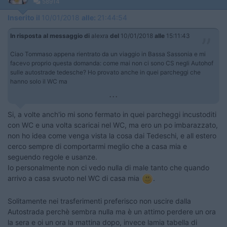
58914
Inserito il
10/01/2018
alle:
21:44:54
In risposta al messaggio di
alexra
del
10/01/2018
alle
15:11:43
Ciao Tommaso appena rientrato da un viaggio in Bassa Sassonia e mi
facevo proprio questa domanda: come mai non ci sono CS negli Autohof
sulle autostrade tedesche? Ho provato anche in quei parcheggi che
hanno solo il WC ma
...
Si, a volte anch'io mi sono fermato in quei parcheggi incustoditi
con WC e una volta scaricai nel WC, ma ero un po imbarazzato,
non ho idea come venga vista la cosa dai Tedeschi, e all estero
cerco sempre di comportarmi meglio che a casa mia e
seguendo regole e usanze.
Io personalmente non ci vedo nulla di male tanto che quando
arrivo a casa svuoto nel WC di casa mia
.
Solitamente nei trasferimenti preferisco non uscire dalla
Autostrada perchè sembra nulla ma è un attimo perdere un ora
la sera e oi un ora la mattina dopo, invece lamia tabella di