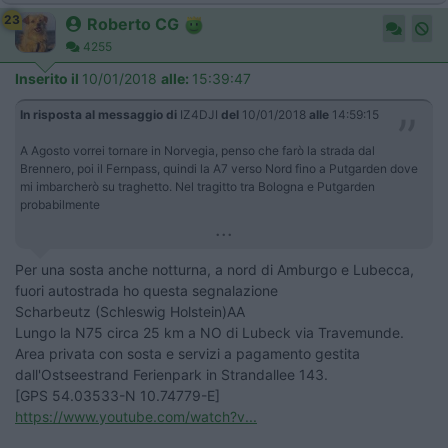
23
Roberto CG
4255
Inserito il
10/01/2018
alle:
15:39:47
In risposta al messaggio di
IZ4DJI
del
10/01/2018
alle
14:59:15
A Agosto vorrei tornare in Norvegia, penso che farò la strada dal
Brennero, poi il Fernpass, quindi la A7 verso Nord fino a Putgarden dove
mi imbarcherò su traghetto. Nel tragitto tra Bologna e Putgarden
probabilmente
...
Per una sosta anche notturna, a nord di Amburgo e Lubecca,
fuori autostrada ho questa segnalazione
Scharbeutz (Schleswig Holstein)AA
Lungo la N75 circa 25 km a NO di Lubeck via Travemunde.
Area privata con sosta e servizi a pagamento gestita
dall'Ostseestrand Ferienpark in Strandallee 143.
[GPS 54.03533-N 10.74779-E]
https://www.youtube.com/watch?v...