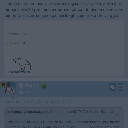
marcia in trasferimento prevede sveglia alle 7, partena alle 8, e
fermarsi alle 20 per cena e dormire, cercando di non disperdere
tempo (per averne poi di piu nei luoghi vera meta del viaggio).
____________________________________
Tommaso IZ4DJI
www.iz4dji.it
19
IZ4DJI
58914
Inserito il
10/01/2018
alle:
21:55:10
In risposta al messaggio di
itinerante
del
10/01/2018
alle
15:31:43
Ciao, se vuoi arrivare a Puttgarden vuoto l'unica stazione di servizio per
svuotare il WC sulla A7 è questa N 53.71537, E 9.93922 dopo Amburgo.