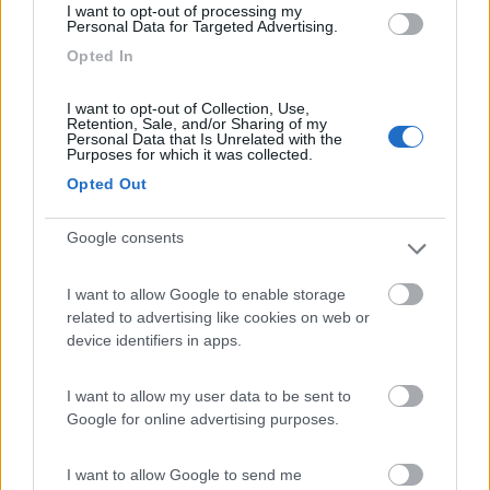
I want to opt-out of processing my
Personal Data for Targeted Advertising.
Opted In
19
IZ4DJI
I want to opt-out of Collection, Use,
58914
Retention, Sale, and/or Sharing of my
Personal Data that Is Unrelated with the
Inserito il
10/01/2018
alle:
22:22:59
Purposes for which it was collected.
Penso di avere trovato il posto ideale:
Opted Out
https://www.campercontact.com/i...
Google consents
I want to allow Google to enable storage
sembra che si possa anche solo scaricare senza fermarsi,
related to advertising like cookies on web or
perchè se si passa di giorno scarico e vado subito a
device identifiers in apps.
imbarcarmi, se si arriva la sera, forse dopo due o tre giorni di
guida ininterrotta una dormita tranquilla la si fa anche volentieri
I want to allow my user data to be sent to
Google for online advertising purposes.
PS: poi ho anche visto che una volta sparcati a Rodby, dopo
poco lungo l'autostrada c'è la AA di Faro (N54°56'56.0"
I want to allow Google to send me