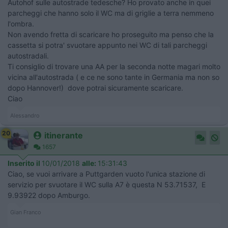
Autohof sulle autostrade tedesche? Ho provato anche in quei
parcheggi che hanno solo il WC ma di griglie a terra nemmeno
l'ombra.
Non avendo fretta di scaricare ho proseguito ma penso che la
cassetta si potra' svuotare appunto nei WC di tali parcheggi
autostradali.
Ti consiglio di trovare una AA per la seconda notte magari molto
vicina all'autostrada ( e ce ne sono tante in Germania ma non so
dopo Hannover!) dove potrai sicuramente scaricare.
Ciao
Alessandro
20
itinerante
1657
Inserito il
10/01/2018
alle:
15:31:43
Ciao, se vuoi arrivare a Puttgarden vuoto l'unica stazione di
servizio per svuotare il WC sulla A7 è questa N 53.71537, E
9.93922 dopo Amburgo.
Gian Franco