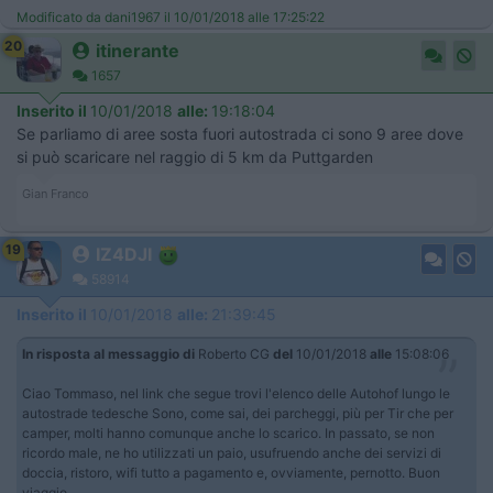
Modificato da dani1967 il 10/01/2018 alle 17:25:22
20
itinerante
1657
Inserito il
10/01/2018
alle:
19:18:04
Se parliamo di aree sosta fuori autostrada ci sono 9 aree dove
si può scaricare nel raggio di 5 km da Puttgarden
Gian Franco
19
IZ4DJI
58914
Inserito il
10/01/2018
alle:
21:39:45
In risposta al messaggio di
Roberto CG
del
10/01/2018
alle
15:08:06
Ciao Tommaso, nel link che segue trovi l'elenco delle Autohof lungo le
autostrade tedesche Sono, come sai, dei parcheggi, più per Tir che per
camper, molti hanno comunque anche lo scarico. In passato, se non
ricordo male, ne ho utilizzati un paio, usufruendo anche dei servizi di
doccia, ristoro, wifi tutto a pagamento e, ovviamente, pernotto. Buon
viaggio