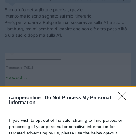
Buona info dettagliata e precisa, grazie.
Intanto me lo sono segnato sul mio itinerario.
Però, per andare a Putgarden si passerevve sulla A1 a sud di
Hamburg, ma mi sembra di capire che non c'è altra possibilità
piu a sud o dopo ma sulla A1.
____________________________________
Tommaso IZ4DJI
www.iz4dji.it
camperonline -
Do Not Process My Personal
Information
If you wish to opt-out of the sale, sharing to third parties, or
19
IZ4DJI
processing of your personal or sensitive information for
58914
targeted advertising by us, please use the below opt-out