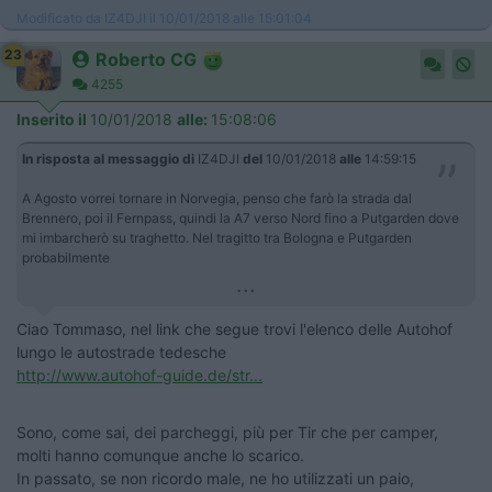
Modificato da IZ4DJI il 10/01/2018 alle 15:01:04
23
Roberto CG
4255
Inserito il
10/01/2018
alle:
15:08:06
In risposta al messaggio di
IZ4DJI
del
10/01/2018
alle
14:59:15
A Agosto vorrei tornare in Norvegia, penso che farò la strada dal
Brennero, poi il Fernpass, quindi la A7 verso Nord fino a Putgarden dove
mi imbarcherò su traghetto. Nel tragitto tra Bologna e Putgarden
probabilmente
...
Ciao Tommaso, nel link che segue trovi l'elenco delle Autohof
lungo le autostrade tedesche
http://www.autohof-guide.de/str...
Sono, come sai, dei parcheggi, più per Tir che per camper,
molti hanno comunque anche lo scarico.
In passato, se non ricordo male, ne ho utilizzati un paio,