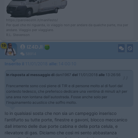
https://paroleostili.it/manifesto/
Per quel che mi riguarda, io viaggio non per andare da qualche parte, ma per
andare. Viaggio per viaggiare.
R.L. Stevenson
19
IZ4DJI
58914
Inserito il
11/01/2018
alle:
14:00:10
In risposta al messaggio di
dani1967
del
11/01/2018
alle
13:26:56
Francamente sono così piene di TIR e di persone molto al di fuori dal
contesto tedesco, che preferisco dedicare una ventina di minuti a/r per
una area non lontana dall'autostrada. Fosse anche solo per
l'inquinamento acustico che soffro molto.
Io in qualsiasi sosta che non sia un campeggio inserisco
l'antifurto su tutte porte, finestre e gavoni, blocco meccanico
dall interno delle due porte cabina e della porta celula, e
rilevatore di gas. Diciamo che così mi sento abbastanza