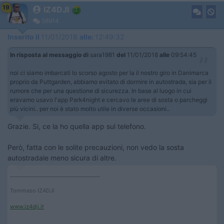
19
IZ4DJI
58914
Inserito il
11/01/2018
alle:
12:49:32
In risposta al messaggio di
sara1981
del
11/01/2018
alle
09:54:45
noi ci siamo imbarcati lo scorso agosto per la il nostro giro in Danimarca
proprio da Puttgarden, abbiamo evitato di dormire in autostrada, sia per il
rumore che per una questione di sicurezza. In base al luogo in cui
eravamo usavo l'app Park4night e cercavo le aree di sosta o parcheggi
più vicini.. per noi è stato molto utile in diverse occasioni..
Grazie. Si, ce la ho quella app sul telefono.
Però, fatta con le solite precauzioni, non vedo la sosta
autostradale meno sicura di altre.
____________________________________
Tommaso IZ4DJI
www.iz4dji.it