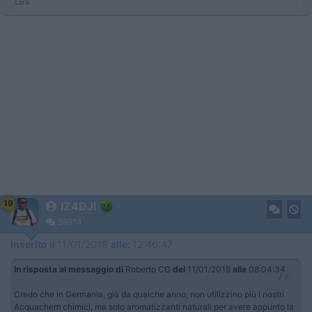
sara
19
IZ4DJI
58914
Inserito il
11/01/2018
alle:
12:46:47
In risposta al messaggio di
Roberto CG
del
11/01/2018
alle
08:04:34
Credo che in Germania, già da qualche anno, non utilizzino più i nostri
Acquachem chimici, ma solo aromatizzanti naturali per avere appunto la