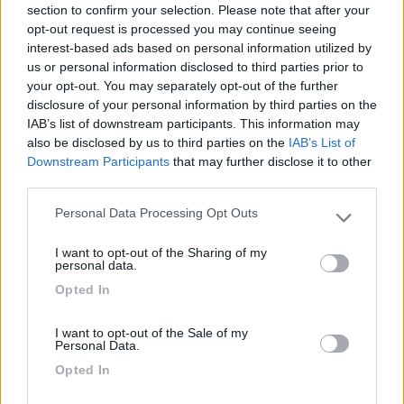
Inserito il
10/01/2018
alle:
22:11:44
section to confirm your selection. Please note that after your
opt-out request is processed you may continue seeing
In risposta al messaggio di
Roberto CG
del
10/01/2018
alle
15:39:47
interest-based ads based on personal information utilized by
us or personal information disclosed to third parties prior to
Per una sosta anche notturna, a nord di Amburgo e Lubecca, fuori
your opt-out. You may separately opt-out of the further
autostrada ho questa segnalazione Scharbeutz (Schleswig Holstein)AA
disclosure of your personal information by third parties on the
Lungo la N75 circa 25 km a NO di Lubeck via Travemunde. Area privata
con sosta e servizi
IAB’s list of downstream participants. This information may
...
also be disclosed by us to third parties on the
IAB’s List of
Downstream Participants
that may further disclose it to other
third parties.
Grazie, segnato anche questo, in effetti è appena fuori dalla
autostrada. Leggo però che la reception chiude alle 17 e
Personal Data Processing Opt Outs
sicuramente noi arrivaremo piu tardi. Vedremo.
Please note that this website/app uses one or more Google
services and may gather and store information including but
I want to opt-out of the Sharing of my
not limited to your visit or usage behaviour. You may click to
personal data.
grant or deny consent to Google and its third-party tags to
____________________________________
Opted In
use your data for below specified purposes in below Google
consent section.
Tommaso IZ4DJI
I want to opt-out of the Sale of my
Personal Data.
www.iz4dji.it
Opted In