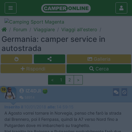
Forum
Viaggiare
Viaggi all'estero
Germania: camper service in
autostrada
Galleria
Rispondi
Cerca
<
1
2
>
19
IZ4DJI
58914
Inserito il
10/01/2018
alle:
14:59:15
A Agosto vorrei tornare in Norvegia, penso che farò la strada
dal Brennero, poi il Fernpass, quindi la A7 verso Nord fino a
Putgarden dove mi imbarcherò su traghetto.
Nel tragitto tra Bologna e Putgarden probabilmente farò due