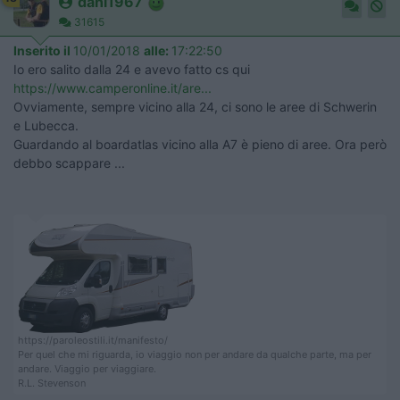
dani1967
31615
Inserito il
10/01/2018
alle:
17:22:50
Io ero salito dalla 24 e avevo fatto cs qui
https://www.camperonline.it/are...
Ovviamente, sempre vicino alla 24, ci sono le aree di Schwerin
e Lubecca.
Guardando al boardatlas vicino alla A7 è pieno di aree. Ora però
debbo scappare ...
https://paroleostili.it/manifesto/
Per quel che mi riguarda, io viaggio non per andare da qualche parte, ma per
andare. Viaggio per viaggiare.
R.L. Stevenson