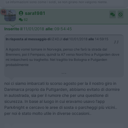
Le informazioni sono come i soldi, se non girano non valgono niente.
10
sara1981
62
Inserito il
11/01/2018
alle:
09:54:45
In risposta al messaggio di
IZ4DJI
del
10/01/2018
alle
14:59:15
A Agosto vorrei tornare in Norvegia, penso che farò la strada dal
Brennero, poi il Fernpass, quindi la A7 verso Nord fino a Putgarden dove
mi imbarcherò su traghetto. Nel tragitto tra Bologna e Putgarden
probabilmente
...
noi ci siamo imbarcati lo scorso agosto per la il nostro giro in
Danimarca proprio da Puttgarden, abbiamo evitato di dormire
in autostrada, sia per il rumore che per una questione di
sicurezza. In base al luogo in cui eravamo usavo l'app
Park4night e cercavo le aree di sosta o parcheggi più vicini..
per noi è stato molto utile in diverse occasioni..