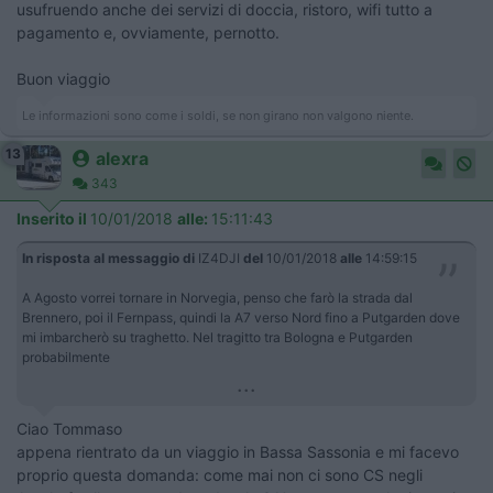
usufruendo anche dei servizi di doccia, ristoro, wifi tutto a
pagamento e, ovviamente, pernotto.
Buon viaggio
Le informazioni sono come i soldi, se non girano non valgono niente.
13
alexra
343
Inserito il
10/01/2018
alle:
15:11:43
In risposta al messaggio di
IZ4DJI
del
10/01/2018
alle
14:59:15
A Agosto vorrei tornare in Norvegia, penso che farò la strada dal
Brennero, poi il Fernpass, quindi la A7 verso Nord fino a Putgarden dove
mi imbarcherò su traghetto. Nel tragitto tra Bologna e Putgarden
probabilmente
...
Ciao Tommaso
appena rientrato da un viaggio in Bassa Sassonia e mi facevo
proprio questa domanda: come mai non ci sono CS negli