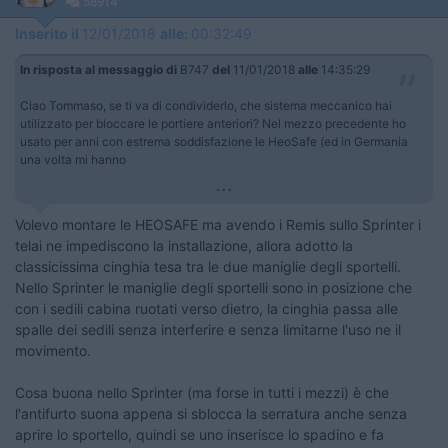
58914
Inserito il
12/01/2018
alle:
00:32:49
In risposta al messaggio di
B747
del
11/01/2018
alle
14:35:29
Ciao Tommaso, se ti va di condividerlo, che sistema meccanico hai
utilizzato per bloccare le portiere anteriori? Nel mezzo precedente ho
usato per anni con estrema soddisfazione le HeoSafe (ed in Germania
una volta mi hanno
...
Volevo montare le HEOSAFE ma avendo i Remis sullo Sprinter i
telai ne impediscono la installazione, allora adotto la
classicissima cinghia tesa tra le due maniglie degli sportelli.
Nello Sprinter le maniglie degli sportelli sono in posizione che
con i sedili cabina ruotati verso dietro, la cinghia passa alle
spalle dei sedili senza interferire e senza limitarne l'uso ne il
movimento.
Cosa buona nello Sprinter (ma forse in tutti i mezzi) è che
l'antifurto suona appena si sblocca la serratura anche senza
aprire lo sportello, quindi se uno inserisce lo spadino e fa