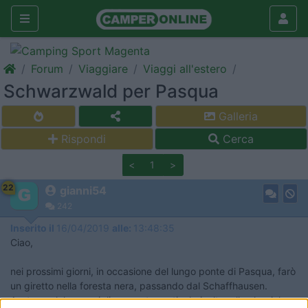
Forum
Viaggiare
Viaggi all'estero
Schwarzwald per Pasqua
Galleria
Rispondi
Cerca
<
1
>
22
gianni54
242
Inserito il
16/04/2019
alle:
13:48:35
Ciao,
nei prossimi giorni, in occasione del lungo ponte di Pasqua, farò
un giretto nella foresta nera, passando dal Schaffhausen.
Avete qualche consiglio su mete particolari, oltre alle classiche