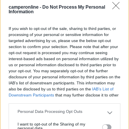
(Friburgo, Staufen, Uhrenstrasse, laghetti vari, cascate di
camperonline -
Do Not Process My Personal
Todtnau)?
Information
Grazie
Gianni
If you wish to opt-out of the sale, sharing to third parties, or
processing of your personal or sensitive information for
13
Max 59
targeted advertising by us, please use the below opt-out
2430
section to confirm your selection. Please note that after your
opt-out request is processed you may continue seeing
Inserito il
16/04/2019
alle:
20:46:06
interest-based ads based on personal information utilized by
In risposta al messaggio di
gianni54
del
16/04/2019
alle
13:48:35
us or personal information disclosed to third parties prior to
your opt-out. You may separately opt-out of the further
Ciao, nei prossimi giorni, in occasione del lungo ponte di Pasqua, farò un
disclosure of your personal information by third parties on the
giretto nella foresta nera, passando dal Schaffhausen. Avete qualche
IAB’s list of downstream participants. This information may
consiglio su mete particolari, oltre alle classiche (Friburgo, Staufen,
also be disclosed by us to third parties on the
IAB’s List of
Uhrenstrasse, laghetti vari, cascate di Todtnau)? Grazie Gianni
Downstream Participants
that may further disclose it to other
ciao Gianni
third parties.
Personal Data Processing Opt Outs
ti posso suggerire oltre al lago Titisee il villaggio di Triberg , "
Please note that this website/app uses one or more Google
citta' degli orologi a cucu'"
services and may gather and store information including but
I want to opt-out of the Sharing of my
oltre alle sue cascate.
not limited to your visit or usage behaviour. You may click to
personal data.