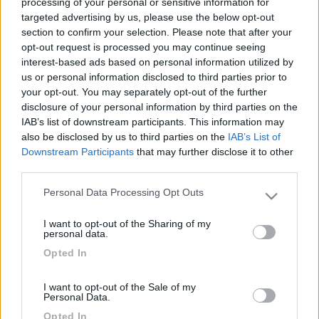
processing of your personal or sensitive information for
possibilità di sosta, consigli su come muoversi, strade migliori
targeted advertising by us, please use the below opt-out
per le foto più belle, località di interesse (visto che siamo lì....!).
section to confirm your selection. Please note that after your
Conto su chi ci è già stato o su abitanti della zona per sapere di
opt-out request is processed you may continue seeing
tutto e di più. Grazie mille Loredanaid="Comic Sans
interest-based ads based on personal information utilized by
MS">id="size2">id="blue">
us or personal information disclosed to third parties prior to
your opt-out. You may separately opt-out of the further
18
280955
disclosure of your personal information by third parties on the
462
IAB’s list of downstream participants. This information may
also be disclosed by us to third parties on the
IAB’s List of
Inserito il
31/03/2009
alle:
00:08:20
Downstream Participants
that may further disclose it to other
Ciao Loredana. Lo spettacolo che stai aspettando, se capiti nei
third parties.
giorni giusti, è certamente meraviglioso. Possibilità di sosta, sino
all'anno scorso, per la fioritura non ci sono stati problemi, ma
Personal Data Processing Opt Outs
Please note that this website/app uses one or more Google
ttenzione a stare negli spazi delimitati, altrimenti rischi una
services and may gather and store information including but
contravvenzione dalla Forestale. Sarai in compagnia di qualche
I want to opt-out of the Sharing of my
not limited to your visit or usage behaviour. You may click to
centianaia di camper. Portai la bici e la giacca a vento per la
personal data.
grant or deny consent to Google and its third-party tags to
sera. (passi tranqullamente dai 27/30° del giorno a 4/8° della
Opted In
use your data for below specified purposes in below Google
notte): Abitanti della zona: poche persone nel paese sopra la
consent section.
vallata, ma con buoni formaggi e salumi. Ciao Giuseppe
I want to opt-out of the Sale of my
20
jerrymouse
Personal Data.
10327
Opted In