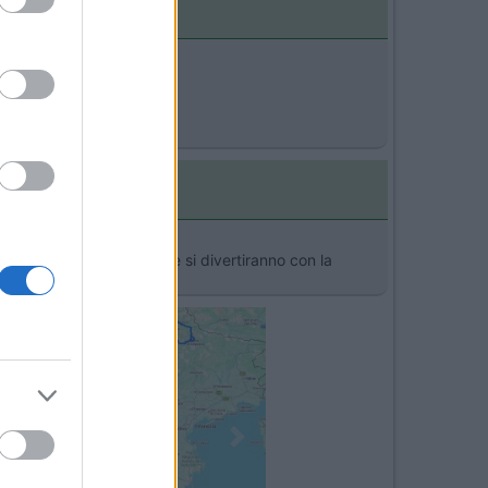
prile.
e hai bambini sicuramente si divertiranno con la
Next