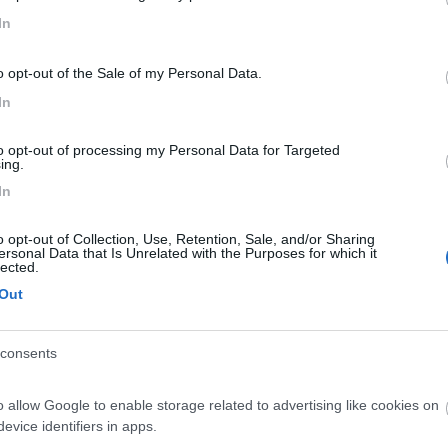
In
ai attento all'apertura, mi pare che aprono di solito verso la fine di a
o opt-out of the Sale of my Personal Data.
In
to opt-out of processing my Personal Data for Targeted
ing.
In
zo, è più piccolo dell'Isolino, ideale per chi vuole tranquillità, ma s
o opt-out of Collection, Use, Retention, Sale, and/or Sharing
ersonal Data that Is Unrelated with the Purposes for which it
lected.
Out
consents
o allow Google to enable storage related to advertising like cookies on
Previous
evice identifiers in apps.