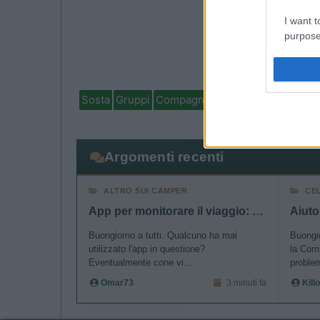
I want t
purpose
I want 
Sosta
Gruppi
Compagni
Italia
Estero
Marchi
I want t
web or d
Argomenti recenti
I want t
or app.
ALTRO SUI CAMPER
CE
App per monitorare il viaggio: Polarsteps
I want t
Buongiorno a tutti. Qualcuno ha mai
Buongio
I want t
utilizzato l'app in questione?
la Comb
Eventualmente cone vi...
problem
authenti
Omar73
3 minuti fa
Killo