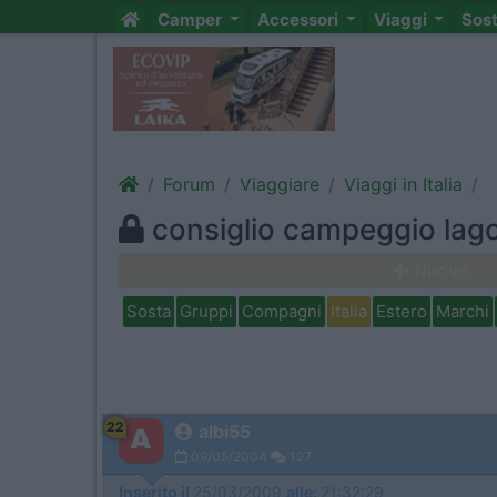
Camper
Accessori
Viaggi
Sos
Forum
Viaggiare
Viaggi in Italia
consiglio campeggio lago
Nuovo
Sosta
Gruppi
Compagni
Italia
Estero
Marchi
22
albi55
09/05/2004
127
Inserito il
25/03/2009
alle:
21:32:29