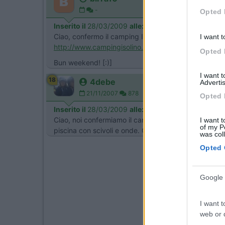
-
Opted 
Inserito il
28/03/2009
alle:
14:30:37
Ciao, confermo il camping Isolino. Veramente bello! St
I want t
http://www.campingisolino.com/c...
Opted 
Bun weekend! [:)]
I want 
18
4debe
Advertis
21/11/2007
878
Opted 
Inserito il
28/03/2009
alle:
22:02:59
Ciao, noi confermiamo il campingContinental di Mergoz
I want t
of my P
piscina con scivoli e onde. Ciao.
was col
Opted 
Google 
I want t
web or d