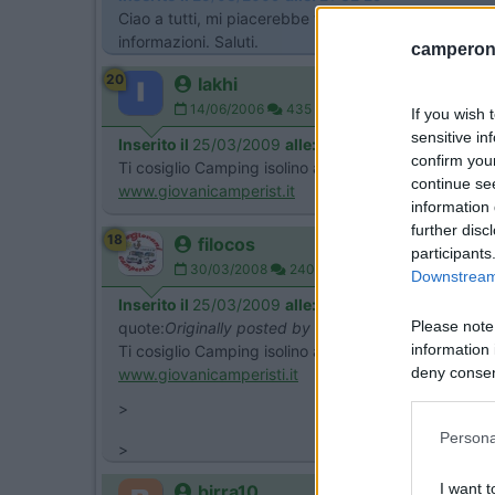
Ciao a tutti, mi piacerebbe trascorrere qualche wee
informazioni. Saluti.
camperonl
20
Iakhi
14/06/2006
435
If you wish 
sensitive in
Inserito il
25/03/2009
alle:
22:43:54
confirm you
Ti cosiglio Camping isolino a Feriolo di Baveno O li
continue se
www.giovanicamperist.it
information 
further disc
18
filocos
participants
30/03/2008
2409
Downstream 
Inserito il
25/03/2009
alle:
23:44:19
Please note
quote:
Originally posted by Iakhi
information 
Ti cosiglio Camping isolino a Feriolo di Baveno O li
deny consent
www.giovanicamperisti.it
in below Go
>
Persona
>
I want t
birra10