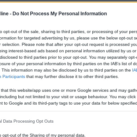
k end sul lago Maggiore in campeggio direttamente sul lago zona Str
ine -
Do Not Process My Personal Information
to opt-out of the sale, sharing to third parties, or processing of your per
formation for targeted advertising by us, please use the below opt-out s
r selection. Please note that after your opt-out request is processed y
 molto vicino circa 2 km campeggio continental sul lago di mergozzo. 
eing interest-based ads based on personal information utilized by us or
disclosed to third parties prior to your opt-out. You may separately opt-
losure of your personal information by third parties on the IAB’s list of
. This information may also be disclosed by us to third parties on the
IA
Participants
that may further disclose it to other third parties.
 that this website/app uses one or more Google services and may gath
including but not limited to your visit or usage behaviour. You may click 
 molto vicino circa 2 km campeggio continental sul lago di mergozzo. 
 to Google and its third-party tags to use your data for below specifi
ogle consent section.
l Data Processing Opt Outs
o opt-out of the Sharing of my personal data.