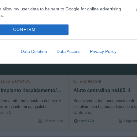
o allow my user data to be sent to Google for online advertising
Tour dell
s.
CONFIRM
to allow Google to send me personalized advertising.
<
1
>
Meccanica
Cellula
Accessori
Eventi
Leggi
Comportamenti
D
o allow Google to enable storage related to analytics like cookies on
Data Deletion
Data Access
Privacy Policy
Attivi
evice identifiers in apps.
o allow Google to enable storage related to functionality of the website
LLULA ABITATIVA
ACCESSORI
Aiuto impianto riscaldamento/acqua Ecovip 7r
Aiuto centralina ne185. 4
o allow Google to enable storage related to personalization.
rno a tutti, ho smontato dal mio 7r
Buongiorno a tutti sono procinto di
o allow Google to enable storage related to security, including
i, in quanto mi da qualche
installare una batteria a litio con rel
a in f...
dc dc pre...
cation functionality and fraud prevention, and other user protection.
26 minuti fa
ciro9770
Oggi al